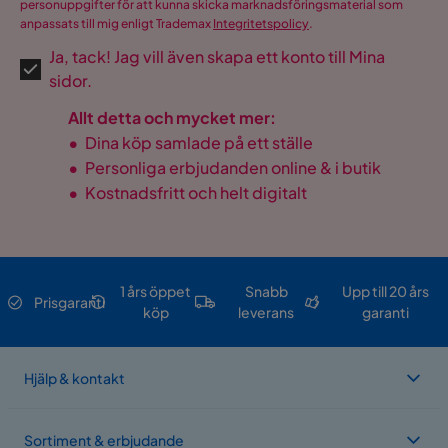
personuppgifter för att kunna skicka marknadsföringsmaterial som
anpassats till mig enligt Trademax
Integritetspolicy
.
Ja, tack! Jag vill även skapa ett konto till Mina
sidor.
Allt detta och mycket mer:
•
Dina köp samlade på ett ställe
•
Personliga erbjudanden online & i butik
•
Kostnadsfritt och helt digitalt
1 års öppet
Snabb
Upp till 20 års
Prisgaranti
köp
leverans
garanti
Hjälp & kontakt
Sortiment & erbjudande