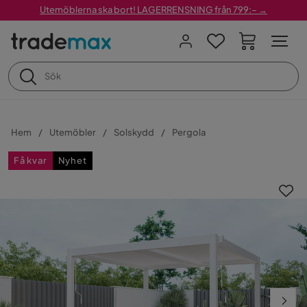
Utemöblerna ska bort! LAGERRENSNING från 799:– →
Hem
Utemöbler
Solskydd
Pergola
Få kvar
Nyhet