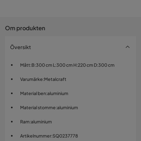
Om produkten
Översikt
Mått
:
B:300 cm L:300 cm H:220 cm D:300 cm
Varumärke
:
Metalcraft
Material ben
:
aluminium
Material stomme
:
aluminium
Ram
:
aluminium
Artikelnummer
:
SQ0237778