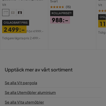
loungemöbler eller som elegant skydd vid poolen.
Svart
lådor och fack 120 cm
Holl
Vit
Vit
USB-
(
15
)
Beställ idag och ge din uteplats en modern uppgradering
KOLLA PRISET!
som håller i många år framöver.
OSL
988:-
1 
OSLAGBART PRIS
Pris
2 499:-
Pri
Or
Förr
4 999:-
Tidig
Pris
Original
Pri
Tidigare lägsta pris 2 499:-
Pris
Upptäck mer av vårt sortiment
Se alla Vit pergola
Se alla Utemöbler aluminium
Se alla Vita utemöbler