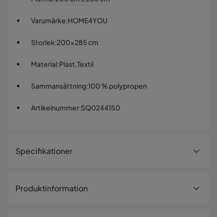
Varumärke
:
HOME4YOU
Storlek
:
200x285 cm
Material
:
Plast,Textil
Sammansättning
:
100 % polypropen
Artikelnummer
:
SQ0244150
Specifikationer
Artikelnummer:
SQ0244150
Produktinformation
Storlek
Egyptisk kvalitetsmatta. Lugghöjd 8 mm. Material: 100 %
Bredd
200 cm