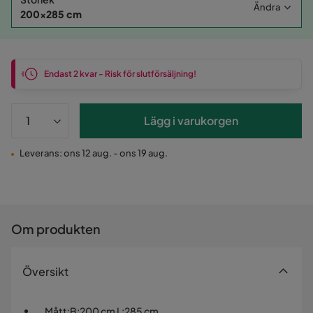
Ändra
200x285 cm
Endast 2 kvar - Risk för slutförsäljning!
Lägg i varukorgen
Leverans: ons 12 aug. - ons 19 aug.
Om produkten
Översikt
Mått
:
B:200 cm L:285 cm