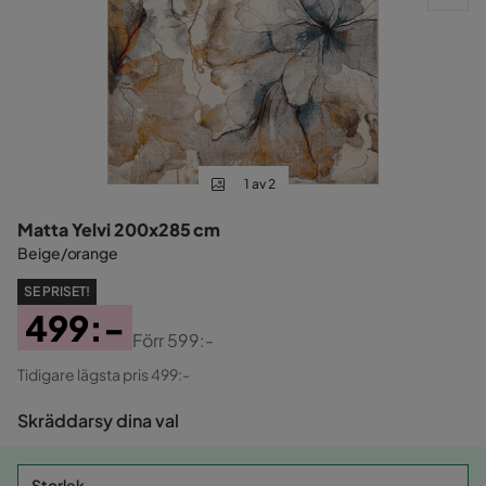
1 av 2
Matta Yelvi 200x285 cm
Beige/orange
SE PRISET!
499:-
Förr
599:-
Pris
Original
Tidigare lägsta pris 499:-
Pris
Skräddarsy dina val
Storlek