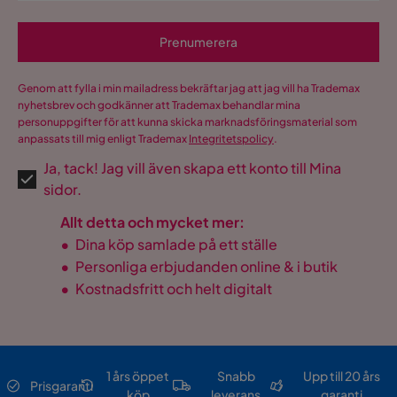
Prenumerera
Genom att fylla i min mailadress bekräftar jag att jag vill ha Trademax
nyhetsbrev och godkänner att Trademax behandlar mina
personuppgifter för att kunna skicka marknadsföringsmaterial som
anpassats till mig enligt Trademax
Integritetspolicy
.
Ja, tack! Jag vill även skapa ett konto till Mina
sidor.
Allt detta och mycket mer:
•
Dina köp samlade på ett ställe
•
Personliga erbjudanden online & i butik
•
Kostnadsfritt och helt digitalt
1 års öppet
Snabb
Upp till 20 års
Prisgaranti
köp
leverans
garanti