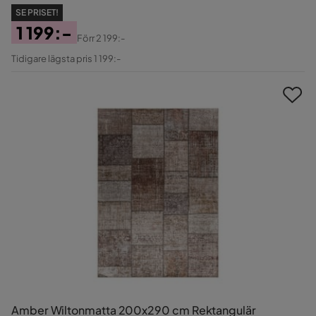
SE PRISET!
1 199:-
Förr
2 199:-
Pris
Original
Tidigare lägsta pris 1 199:-
Pris
Amber Wiltonmatta 200x290 cm Rektangulär