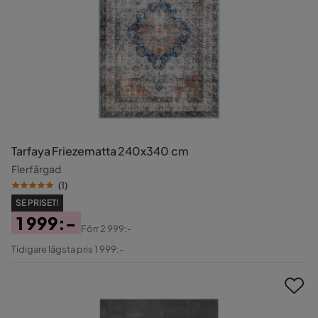
Tarfaya Friezematta 240x340 cm
Flerfärgad
(
1
)
SE PRISET!
1 999:-
Förr
2 999:-
Pris
Original
Tidigare lägsta pris 1 999:-
Pris