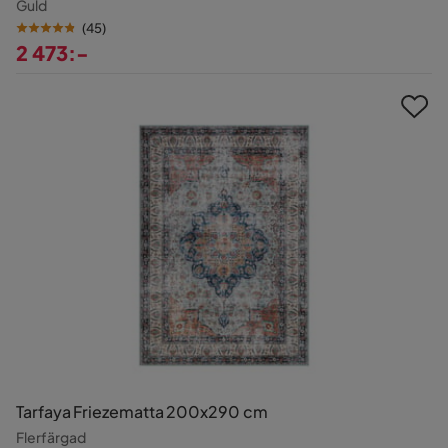
Guld
(
45
)
2 473:-
Pris
Tarfaya Friezematta 200x290 cm
Flerfärgad