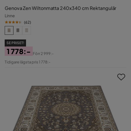
Genova Zen Wiltonmatta 240x340 cm Rektangulär
Linne
(
62
)
SE PRISET!
1 778:-
Förr
2 999:-
Pris
Original
Tidigare lägsta pris 1 778:-
Pris