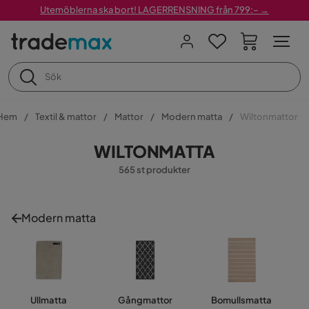
Utemöblerna ska bort! LAGERRENSNING från 799:– →
Hem
Textil & mattor
Mattor
Modern matta
Wiltonmattor
WILTONMATTA
565 st produkter
Modern matta
Ullmatta
Gångmattor
Bomullsmatta