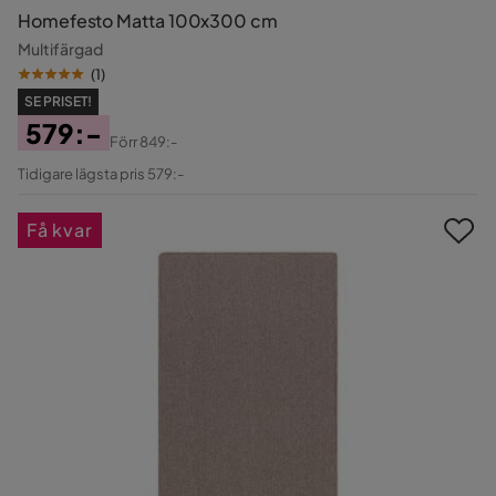
Homefesto Matta 100x300 cm
Multifärgad
(
1
)
SE PRISET!
579:-
Förr
849:-
Pris
Original
Tidigare lägsta pris 579:-
Pris
Få kvar