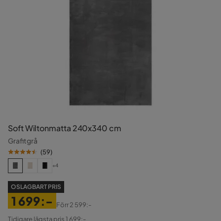
Soft Wiltonmatta 240x340 cm
Grafitgrå
(
59
)
+4
OSLAGBART PRIS
1 699:-
Förr
2 599:-
Pris
Original
Tidigare lägsta pris 1 699:-