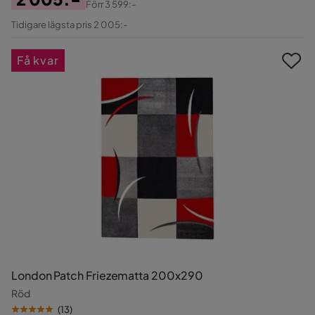
Förr
3 599:-
Pris
Original
Tidigare lägsta pris 2 005:-
Pris
Få kvar
London Patch Friezematta 200x290
Röd
(
13
)