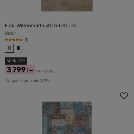
Floki Wiltonmatta 300x400 cm
Natur
(
1
)
SE PRISET!
3 799:-
Förr
5 599:-
Pris
Original
Tidigare lägsta pris 3 799:-
Pris