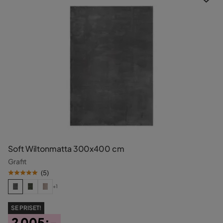
Soft Wiltonmatta 300x400 cm
Grafit
(
5
)
+1
SE PRISET!
2 005:-