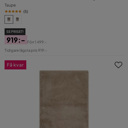
Taupe
(
5
)
SE PRISET!
919:-
Förr
1 499:-
Pris
Original
Tidigare lägsta pris 919:-
Pris
Få kvar