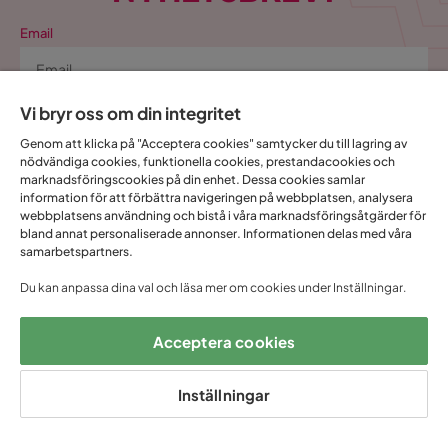
Email
Vi bryr oss om din integritet
Prenumerera
Genom att klicka på "Acceptera cookies" samtycker du till lagring av
nödvändiga cookies, funktionella cookies, prestandacookies och
marknadsföringscookies på din enhet. Dessa cookies samlar
Genom att fylla i min mailadress bekräftar jag att jag vill ha Trademax
information för att förbättra navigeringen på webbplatsen, analysera
nyhetsbrev och godkänner att Trademax behandlar mina
webbplatsens användning och bistå i våra marknadsföringsåtgärder för
personuppgifter för att kunna skicka marknadsföringsmaterial som
bland annat personaliserade annonser. Informationen delas med våra
anpassats till mig enligt Trademax
Integritetspolicy
.
samarbetspartners.
Ja, tack! Jag vill även skapa ett konto till Mina
Du kan anpassa dina val och läsa mer om cookies under Inställningar.
sidor.
Allt detta och mycket mer:
Acceptera cookies
•
Dina köp samlade på ett ställe
•
Personliga erbjudanden online & i butik
Inställningar
•
Kostnadsfritt och helt digitalt