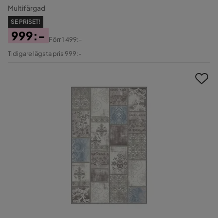
Multifärgad
SE PRISET!
999:-
Förr
1 499:-
Pris
Original
Tidigare lägsta pris 999:-
Pris