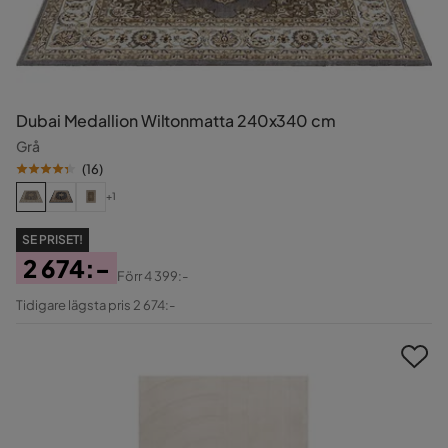
Dubai Medallion Wiltonmatta 240x340 cm
Grå
(
16
)
+1
SE PRISET!
2 674:-
Förr
4 399:-
Pris
Original
Tidigare lägsta pris 2 674:-
Pris