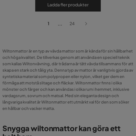
Ladda fler produkter
...
1
24
Wiltonmattor är en typ av vävda mattor som är kända för sin hållbarhet
och höga kvalitet. De tillverkas genom att använda en speciell teknik
som kallas Wiltonvävning, där trådarna är tätt vävda tillsammans för att
skapa en stark och tålig yta. Denna typ av mattor är vanligtvis gjorda av
syntetiska material som polypropen eller nylon, vilket ger dem en
förmåga att motstå slitage och fläckar. Wiltonmattor finns i olika
mönster och färger och kan användas i olika rum i hemmet, inklusive
vardagsrum, sovrum och matsal. Med sin eleganta design och
långvariga kvalitet är Wiltonmattor ett utmärkt val för den som söker
en hållbar och vacker matta.
Snygga wiltonmattor kan göra ett