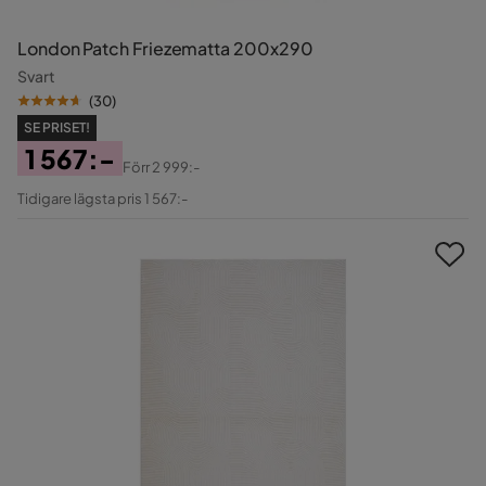
London Patch Friezematta 200x290
Svart
(
30
)
SE PRISET!
1 567:-
Förr
2 999:-
Pris
Original
Tidigare lägsta pris 1 567:-
Pris