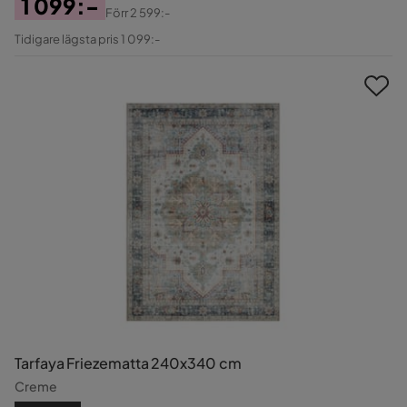
1 099:-
Förr
2 599:-
Pris
Original
Tidigare lägsta pris 1 099:-
Pris
Tarfaya Friezematta 240x340 cm
Creme