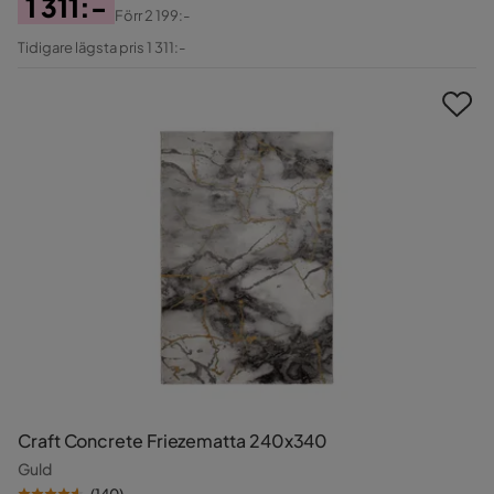
1 311:-
Förr
2 199:-
Pris
Original
Tidigare lägsta pris 1 311:-
Pris
Craft Concrete Friezematta 240x340
Guld
(
140
)