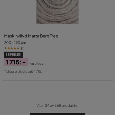
Maskinvävd Matta Bern Tree
200x290 cm
(
1
)
SE PRISET!
1 715:-
Förr
2 999:-
Pris
Original
Tidigare lägsta pris 1 715:-
Pris
Visar
24
av
565
produkter