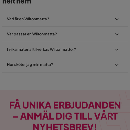
helt hem
Vad är en Wiltonmatta?
Var passar en Wiltonmatta?
I vilka material tillverkas Wiltonmattor?
Hur sköter jag min matta?
FÅ UNIKA ERBJUDANDEN
– ANMÄL DIG TILL VÅRT
NYHETSBREV!