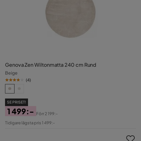
Genova Zen Wiltonmatta 240 cm Rund
Beige
(
4
)
SE PRISET!
1 499:-
Förr
2 199:-
Pris
Original
Tidigare lägsta pris 1 499:-
Pris