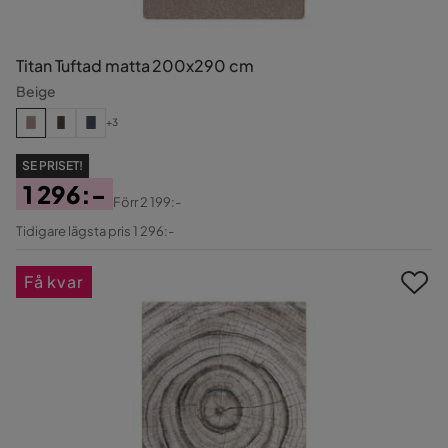
Titan Tuftad matta 200x290 cm
Beige
+3
SE PRISET!
1 296:-
Förr
2 199:-
Pris
Original
Tidigare lägsta pris 1 296:-
Pris
Få kvar