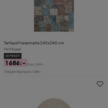
Tarfaya Friezematta 240x340 cm
Flerfärgad
SE PRISET!
1 686:-
Förr
2 999:-
Pris
Original
Tidigare lägsta pris 1 686:-
Pris