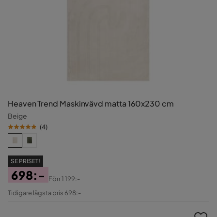
Heaven Trend Maskinvävd matta 160x230 cm
Beige
(
4
)
SE PRISET!
698:-
Förr
1 199:-
Pris
Original
Tidigare lägsta pris 698:-
Pris