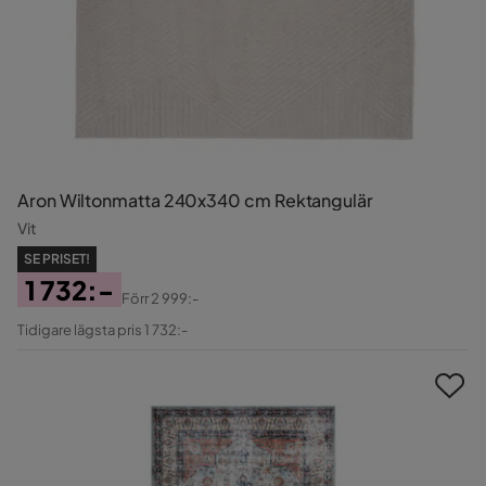
Aron Wiltonmatta 240x340 cm Rektangulär
Vit
SE PRISET!
1 732:-
Förr
2 999:-
Pris
Original
Tidigare lägsta pris 1 732:-
Pris