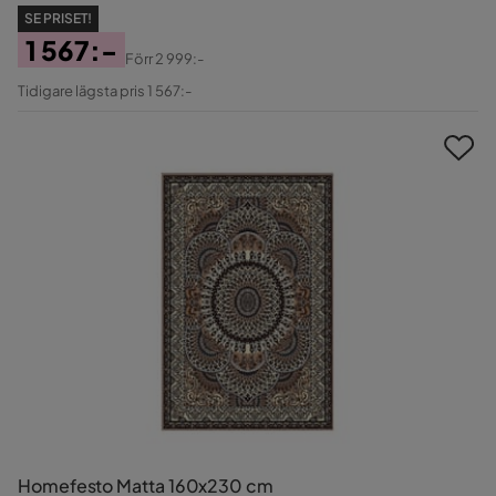
SE PRISET!
1 567:-
Förr
2 999:-
Pris
Original
Tidigare lägsta pris 1 567:-
Pris
Homefesto Matta 160x230 cm