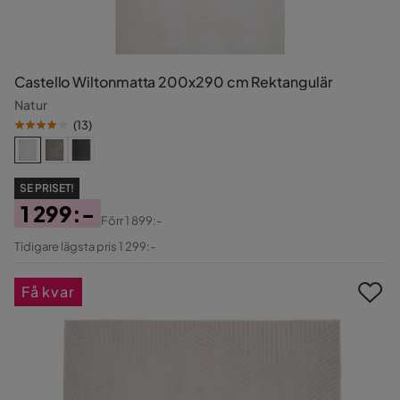
Castello Wiltonmatta 200x290 cm Rektangulär
Natur
(
13
)
SE PRISET!
1 299:-
Förr
1 899:-
Pris
Original
Tidigare lägsta pris 1 299:-
Pris
Få kvar