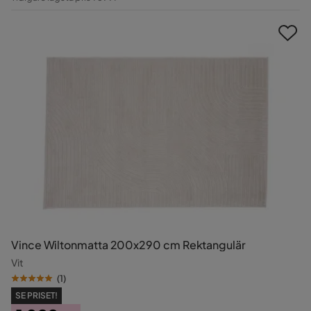
Pris
Vince Wiltonmatta 200x290 cm Rektangulär
Vit
(
1
)
SE PRISET!