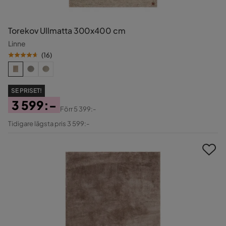
Torekov Ullmatta 300x400 cm
Linne
(
16
)
SE PRISET!
3 599:-
Förr
5 399:-
Pris
Original
Tidigare lägsta pris 3 599:-
Pris