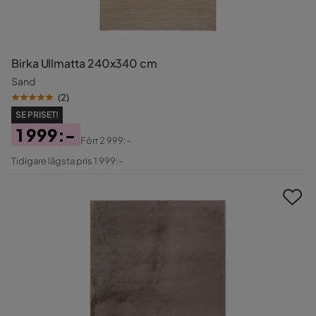
Birka Ullmatta 240x340 cm
Sand
(
2
)
SE PRISET!
1 999:-
Förr
2 999:-
Pris
Original
Tidigare lägsta pris 1 999:-
Pris