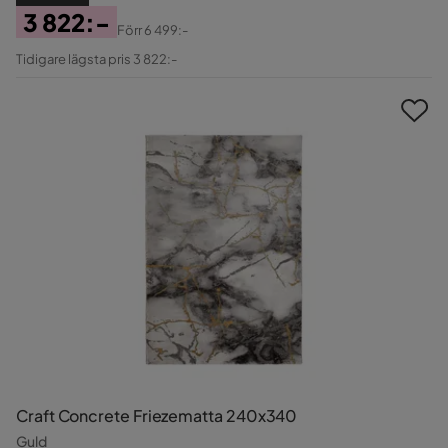
3 822:-
Förr
6 499:-
Pris
Original
Tidigare lägsta pris 3 822:-
Pris
Craft Concrete Friezematta 240x340
Guld