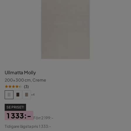
Ullmatta Molly
200x300 cm, Creme
(
3
)
+4
SE PRISET!
1 333:-
Förr
2 199:-
Pris
Original
Tidigare lägsta pris 1 333:-