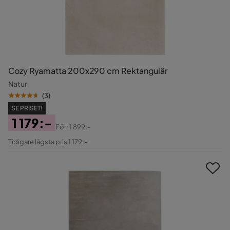
Cozy Ryamatta 200x290 cm Rektangulär
Natur
(
3
)
SE PRISET!
1 179:-
Förr
1 899:-
Pris
Original
Tidigare lägsta pris 1 179:-
Pris