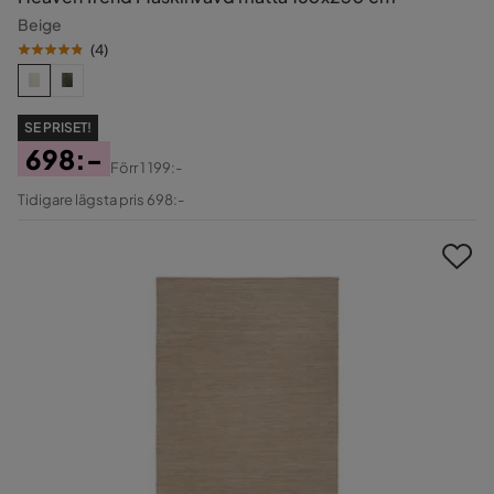
Beige
(
4
)
SE PRISET!
698:-
Förr
1 199:-
Pris
Original
Tidigare lägsta pris 698:-
Pris