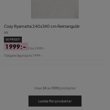
Cozy Ryamatta 240x340 cm Rektangulär
Vit
SE PRISET!
1 999:-
Förr
2 999:-
Pris
Original
Tidigare lägsta pris 1 999:-
Pris
Visar
24
av
1390
produkter
Ladda fler produkter