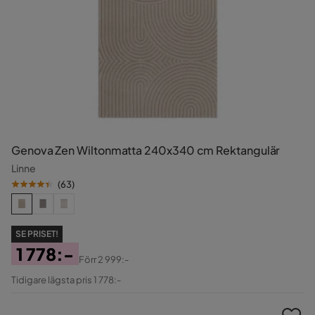
Genova Zen Wiltonmatta 240x340 cm Rektangulär
Linne
(
63
)
SE PRISET!
1 778:-
Förr
2 999:-
Pris
Original
Tidigare lägsta pris 1 778:-
Pris