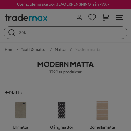
Utemöblerna ska bort! LAGERRENSNING från 799:– →
Hem
Textil & mattor
Mattor
Modern matta
MODERN MATTA
1390 st produkter
Mattor
Ullmatta
Gångmattor
Bomullsmatta