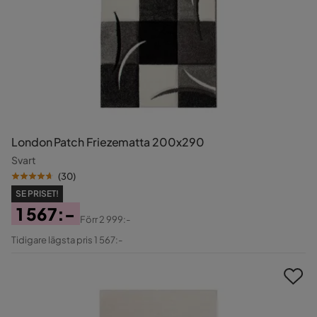
London Patch Friezematta 200x290
Svart
(
30
)
SE PRISET!
1 567:-
Förr
2 999:-
Pris
Original
Tidigare lägsta pris 1 567:-
Pris