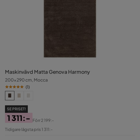
Maskinvävd Matta Genova Harmony
200x290 cm, Mocca
(
1
)
SE PRISET!
1 311:-
Förr
2 199:-
Pris
Original
Tidigare lägsta pris 1 311:-
Pris