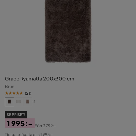
Grace Ryamatta 200x300 cm
Brun
(
21
)
+1
SE PRISET!
1 995:-
Förr
3 799:-
Pris
Original
Tidigare lägsta pris 1 995:-