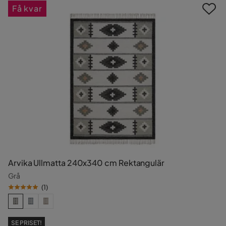
Få kvar
Arvika Ullmatta 240x340 cm Rektangulär
Grå
(
1
)
SE PRISET!