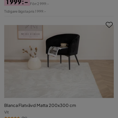
1 999:-
Förr
2 999:-
Pris
Original
Tidigare lägsta pris 1 999:-
Pris
Blanca Flatvävd Matta 200x300 cm
Vit
(
16
)