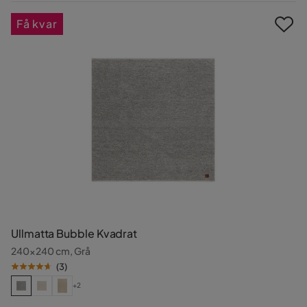
Pris
Få kvar
Ullmatta Bubble Kvadrat
240x240 cm, Grå
(
3
)
+2