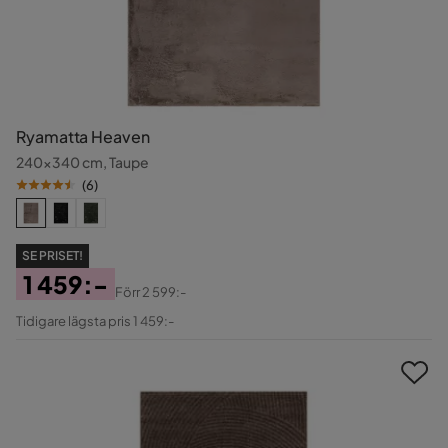
Ryamatta Heaven
240x340 cm, Taupe
(
6
)
SE PRISET!
1 459:-
Förr
2 599:-
Pris
Original
Tidigare lägsta pris 1 459:-
Pris