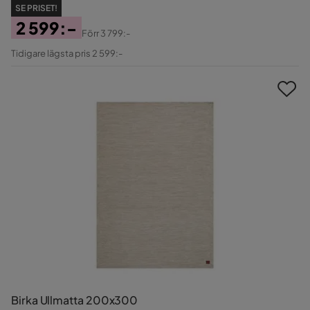
SE PRISET!
2 599:-
Förr
3 799:-
Pris
Original
Tidigare lägsta pris 2 599:-
Pris
Birka Ullmatta 200x300