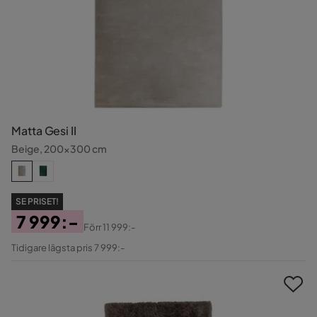
Matta Gesi II
Beige, 200x300 cm
SE PRISET!
7 999:-
Förr
11 999:-
Pris
Original
Tidigare lägsta pris 7 999:-
Pris