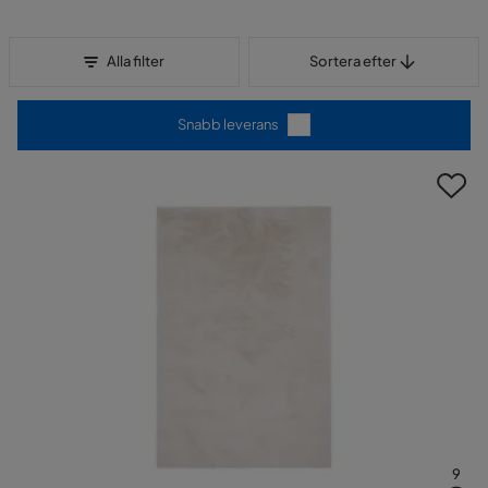
Sortera efter
Alla filter
Sortera efter
Snabb leverans
9