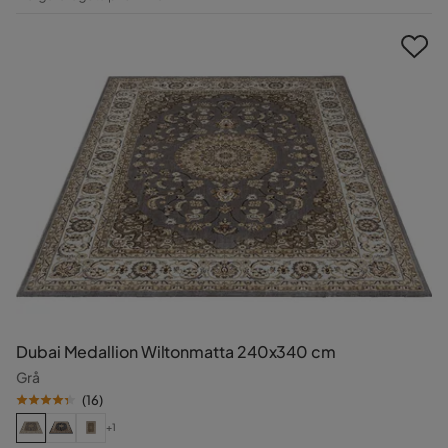
Pris
Dubai Medallion Wiltonmatta 240x340 cm
Grå
(
16
)
+1