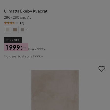
Ullmatta Ekeby Kvadrat
280x280 cm, Vit
(
2
)
+1
SE PRISET!
1 999:-
Förr
2 999:-
Pris
Original
Tidigare lägsta pris 1 999:-
Pris