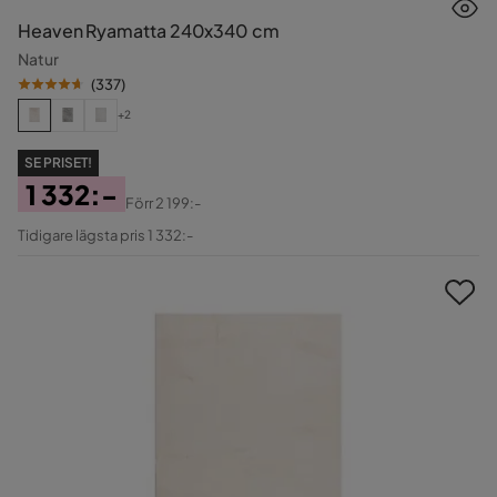
Heaven Ryamatta 240x340 cm
Natur
(
337
)
+2
SE PRISET!
1 332:-
Förr
2 199:-
Pris
Original
Tidigare lägsta pris 1 332:-
Pris