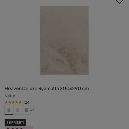
Heaven Deluxe Ryamatta 200x290 cm
Natur
(
24
)
+2
SE PRISET!