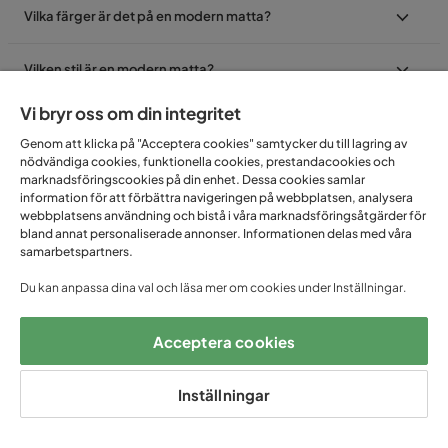
Vilka färger är det på en modern matta?
Vilken stil är en modern matta?
Vi bryr oss om din integritet
Genom att klicka på "Acceptera cookies" samtycker du till lagring av
nödvändiga cookies, funktionella cookies, prestandacookies och
marknadsföringscookies på din enhet. Dessa cookies samlar
FÅ UNIKA ERBJUDANDEN
information för att förbättra navigeringen på webbplatsen, analysera
webbplatsens användning och bistå i våra marknadsföringsåtgärder för
– ANMÄL DIG TILL VÅRT
bland annat personaliserade annonser. Informationen delas med våra
samarbetspartners.
NYHETSBREV!
Du kan anpassa dina val och läsa mer om cookies under Inställningar.
Email
Acceptera cookies
Inställningar
Prenumerera