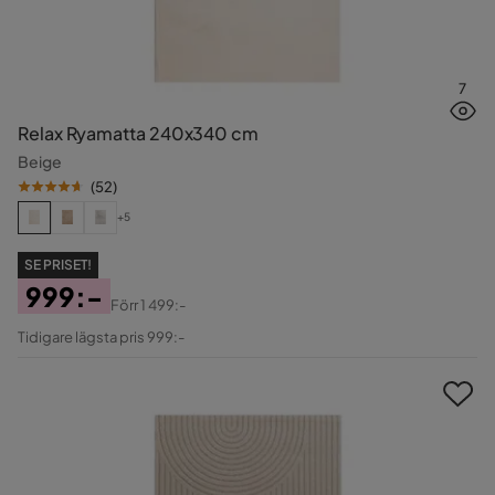
7
Relax Ryamatta 240x340 cm
Beige
(
52
)
+5
SE PRISET!
999:-
Förr
1 499:-
Pris
Original
Tidigare lägsta pris 999:-
Pris