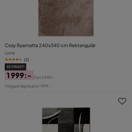
Cozy Ryamatta 240x340 cm Rektangulär
Linne
(
2
)
SE PRISET!
1 999:-
Förr
2 999:-
Pris
Original
Tidigare lägsta pris 1 999:-
Pris