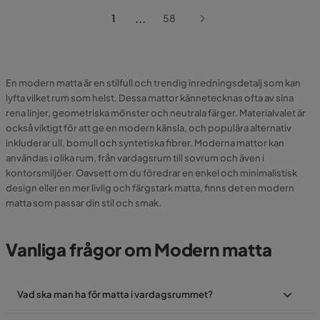
...
1
58
En modern matta är en stilfull och trendig inredningsdetalj som kan
lyfta vilket rum som helst. Dessa mattor kännetecknas ofta av sina
rena linjer, geometriska mönster och neutrala färger. Materialvalet är
också viktigt för att ge en modern känsla, och populära alternativ
inkluderar ull, bomull och syntetiska fibrer. Moderna mattor kan
användas i olika rum, från vardagsrum till sovrum och även i
kontorsmiljöer. Oavsett om du föredrar en enkel och minimalistisk
design eller en mer livlig och färgstark matta, finns det en modern
matta som passar din stil och smak.
Vanliga frågor om Modern matta
Vad ska man ha för matta i vardagsrummet?