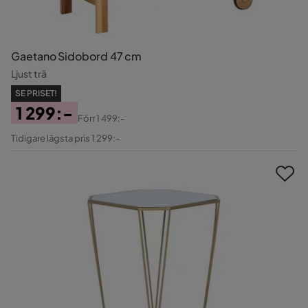
Gaetano Sidobord 47 cm
Ljust trä
SE PRISET!
1 299:-
Förr
1 499:-
Pris
Original
Tidigare lägsta pris 1 299:-
Pris