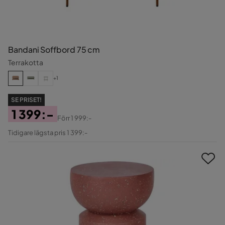
Bandani Soffbord 75 cm
Terrakotta
+1
SE PRISET!
1 399:-
Förr
1 999:-
Pris
Original
Tidigare lägsta pris 1 399:-
Pris