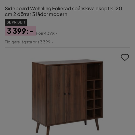
Sideboard Wohnling Folierad spånskiva ekoptik 120
cm 2 dörrar 3 lådor modern
SE PRISET!
3 399:-
Förr
4 399:-
Pris
Original
Tidigare lägsta pris 3 399:-
Pris