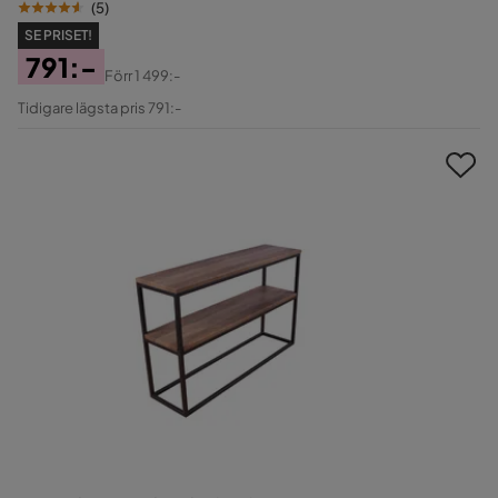
(
5
)
SE PRISET!
791:-
Förr
1 499:-
Pris
Original
Tidigare lägsta pris 791:-
Pris