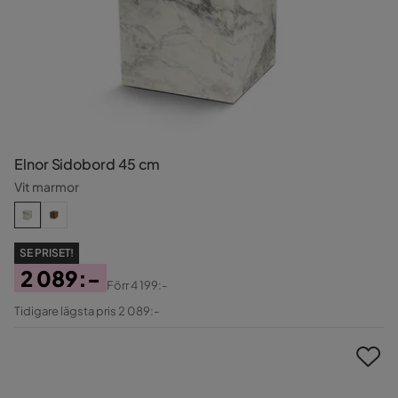
Elnor Sidobord 45 cm
Vit marmor
SE PRISET!
2 089:-
Förr
4 199:-
Pris
Original
Tidigare lägsta pris 2 089:-
Pris