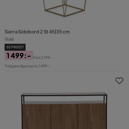
Sierra Sidobord 2 St 45|35 cm
Guld
SE PRISET!
1 499:-
Förr
2 199:-
Pris
Original
Tidigare lägsta pris 1 499:-
Pris