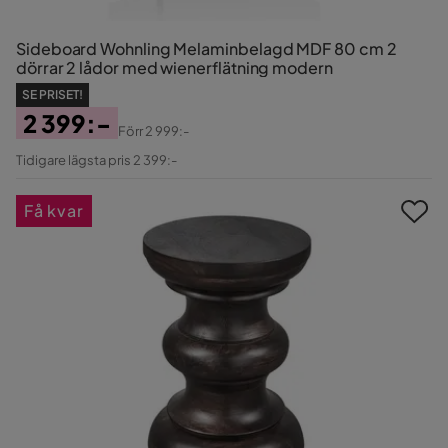
Sideboard Wohnling Melaminbelagd MDF 80 cm 2
dörrar 2 lådor med wienerflätning modern
SE PRISET!
2 399:-
Förr
2 999:-
Pris
Original
Tidigare lägsta pris 2 399:-
Pris
Få kvar