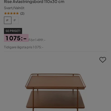
Rise Avlastningsbord 110x30 cm
Svart/Valnöt
(
2
)
SE PRISET!
1 075:-
Förr
1 499:-
Pris
Original
Tidigare lägsta pris 1 075:-
Pris