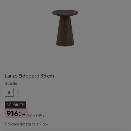
Lanzo Sidobord 35 cm
Suede
SE PRISET!
916:-
Förr
1 499:-
Pris
Original
Tidigare lägsta pris 916:-
Pris