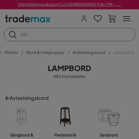
Utemöblerna ska bort! LAGERRENSNING från 799:– →
Möbler
Bord & matgrupper
Avlastningsbord
Lampbord
LAMPBORD
483 st produkter
Avlastningsbord
Sängbord &
Piedestal &
Satsbord