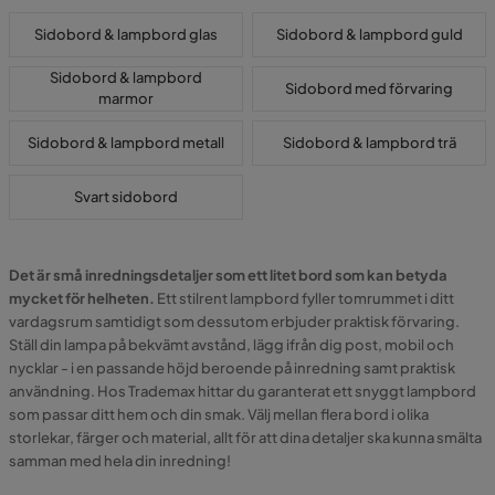
Sidobord & lampbord glas
Sidobord & lampbord guld
Sidobord & lampbord
Sidobord med förvaring
marmor
Sidobord & lampbord metall
Sidobord & lampbord trä
Svart sidobord
Det är små inredningsdetaljer som ett litet bord som kan betyda
mycket för helheten.
Ett stilrent lampbord fyller tomrummet i ditt
vardagsrum samtidigt som dessutom erbjuder praktisk förvaring.
Ställ din lampa på bekvämt avstånd, lägg ifrån dig post, mobil och
nycklar - i en passande höjd beroende på inredning samt praktisk
användning. Hos Trademax hittar du garanterat ett snyggt lampbord
som passar ditt hem och din smak. Välj mellan flera bord i olika
storlekar, färger och material, allt för att dina detaljer ska kunna smälta
samman med hela din inredning!