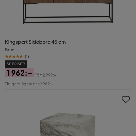
Kingsport Sidobord 45 cm
Brun
(
1
)
SE PRISET!
1 962:-
Förr
2 999:-
Pris
Original
Tidigare lägsta pris 1 962:-
Pris