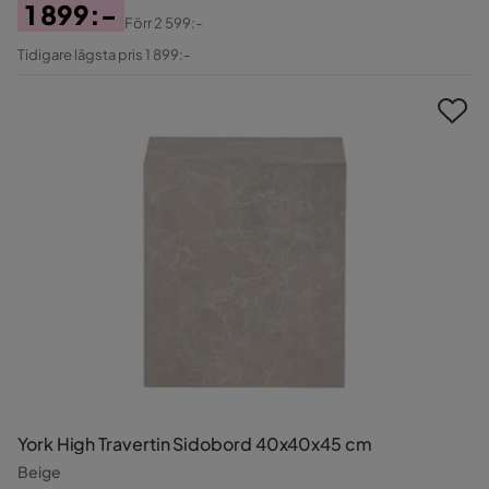
1 899:-
Förr
2 599:-
Pris
Original
Tidigare lägsta pris 1 899:-
Pris
York High Travertin Sidobord 40x40x45 cm
Beige