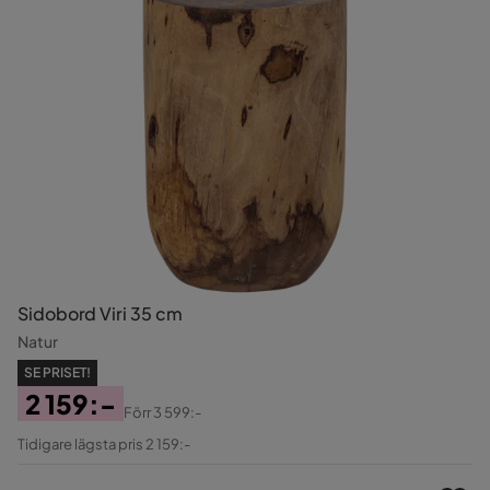
Sidobord Viri 35 cm
Natur
SE PRISET!
2 159:-
Förr
3 599:-
Pris
Original
Tidigare lägsta pris 2 159:-
Pris