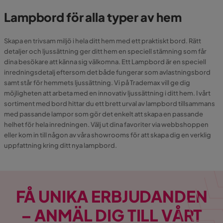
Lampbord för alla typer av hem
Skapa en trivsam miljö i hela ditt hem med ett praktiskt bord. Rätt
detaljer och ljussättning ger ditt hem en speciell stämning som får
dina besökare att känna sig välkomna. Ett Lampbord är en speciell
inredningsdetalj eftersom det både fungerar som avlastningsbord
samt står för hemmets ljussättning. Vi på Trademax vill ge dig
möjligheten att arbeta med en innovativ ljussättning i ditt hem. I vårt
sortiment med bord hittar du ett brett urval av lampbord tillsammans
med passande lampor som gör det enkelt att skapa en passande
helhet för hela inredningen. Välj ut dina favoriter via webbshoppen
eller kom in till någon av våra showrooms för att skapa dig en verklig
uppfattning kring ditt nya lampbord.
FÅ UNIKA ERBJUDANDEN
– ANMÄL DIG TILL VÅRT