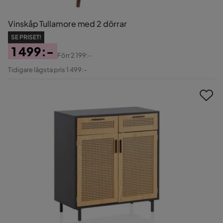
Vinskåp Tullamore med 2 dörrar
SE PRISET!
1 499:-
Förr
2 199:-
Pris
Original
Tidigare lägsta pris 1 499:-
Pris