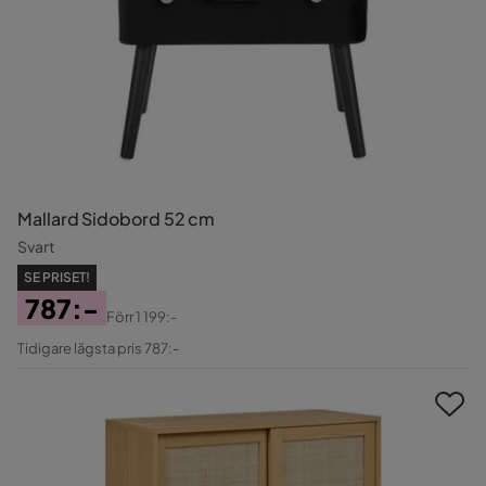
Mallard Sidobord 52 cm
Svart
SE PRISET!
787:-
Förr
1 199:-
Pris
Original
Tidigare lägsta pris 787:-
Pris