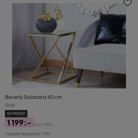
Beverly Sidobord 40 cm
Guld
SE PRISET!
1 199:-
Förr
1 799:-
Pris
Original
Tidigare lägsta pris 1 199:-