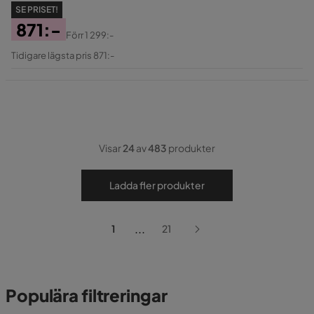
SE PRISET!
871:-
Förr
1 299:-
Pris
Original
Tidigare lägsta pris 871:-
Pris
Visar
24
av
483
produkter
Ladda fler produkter
...
1
21
Populära filtreringar