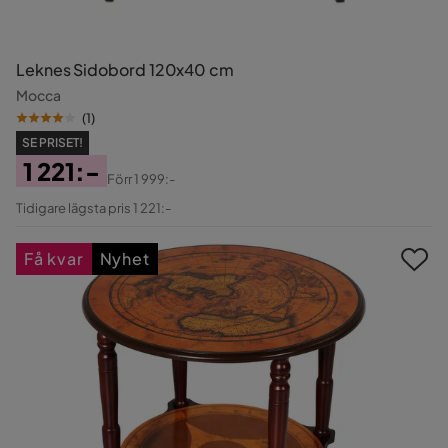
Leknes Sidobord 120x40 cm
Mocca
(
1
)
SE PRISET!
1 221:-
Förr
1 999:-
Pris
Original
Tidigare lägsta pris 1 221:-
Pris
Få kvar
Nyhet