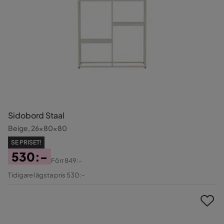
Sidobord Staal
Beige, 26x80x80
SE PRISET!
530:-
Förr
849:-
Pris
Original
Tidigare lägsta pris 530:-
Pris