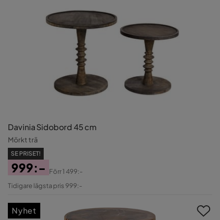
Davinia Sidobord 45 cm
Mörkt trä
SE PRISET!
999:-
Förr
1 499:-
Pris
Original
Tidigare lägsta pris 999:-
Pris
Nyhet