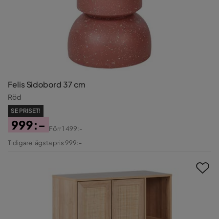
Felis Sidobord 37 cm
Röd
SE PRISET!
999:-
Förr
1 499:-
Pris
Original
Tidigare lägsta pris 999:-
Pris