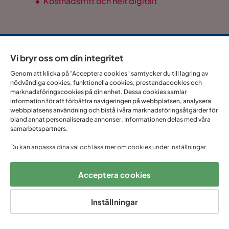
•
Kostnadsfritt och helt digitalt
1 års öppet
Snabb
Upp till 20 års
Prisgaranti
Vi bryr oss om din integritet
köp
leverans
garanti
Genom att klicka på "Acceptera cookies" samtycker du till lagring av
nödvändiga cookies, funktionella cookies, prestandacookies och
marknadsföringscookies på din enhet. Dessa cookies samlar
Hjälp & kontakt
information för att förbättra navigeringen på webbplatsen, analysera
webbplatsens användning och bistå i våra marknadsföringsåtgärder för
bland annat personaliserade annonser. Informationen delas med våra
Sortiment & erbjudande
samarbetspartners.
Du kan anpassa dina val och läsa mer om cookies under Inställningar.
Om Trademax
Acceptera cookies
Vi finns i flera länder
Inställningar