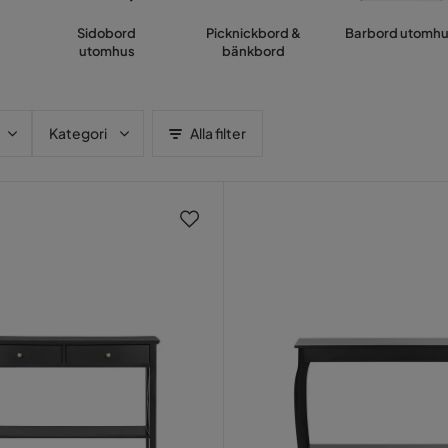
Sidobord
Picknickbord &
Barbord utomh
utomhus
bänkbord
Kategori
Alla filter