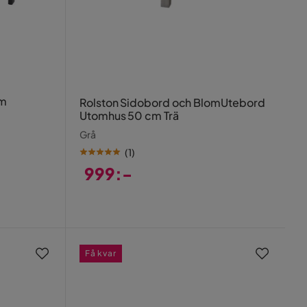
cm
Rolston Sidobord och BlomUtebord
Utomhus 50 cm Trä
Grå
(
1
)
999:-
Pris
Få kvar