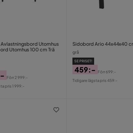
 Avlastningsbord Utomhus
Sidobord Ario 44x44x40 
ord Utomhus 100 cm Trä
grå
SE PRISET!
459:-
Förr
699:-
:-
Pris
Original
Förr
2 999:-
Tidigare lägsta pris 459:-
al
Pris
ta pris 1 999:-