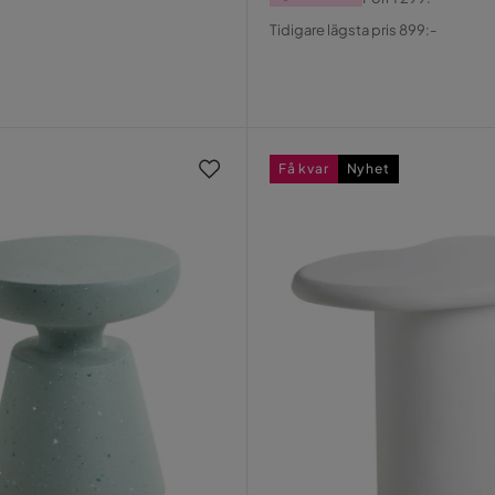
Pris
Original
Tidigare lägsta pris 899:-
Pris
Få kvar
Nyhet