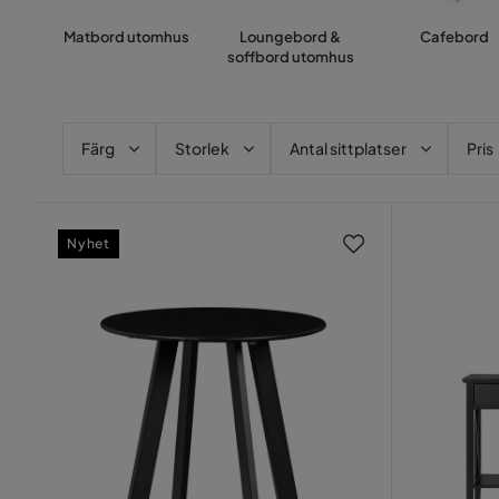
Matbord utomhus
Loungebord &
Cafebord
soffbord utomhus
Färg
Storlek
Antal sittplatser
Pris
Nyhet