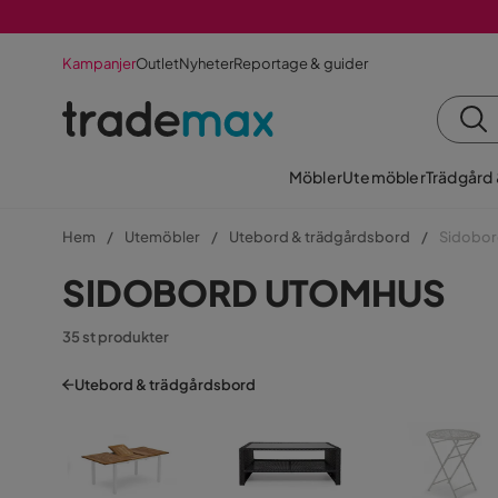
Kampanjer
Outlet
Nyheter
Reportage & guider
Möbler
Utemöbler
Trädgård
Hem
Utemöbler
Utebord & trädgårdsbord
Sidobor
SIDOBORD UTOMHUS
35 st produkter
Utebord & trädgårdsbord