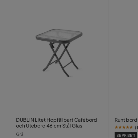
DUBLIN Litet Hopfällbart Cafébord
Runt bord
och Utebord 46 cm Stål Glas
(
1
Grå
SE PRISET!