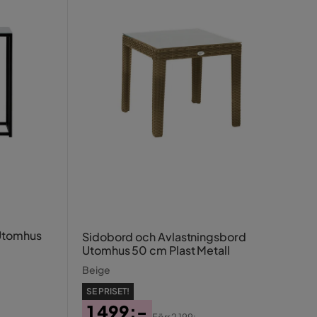
 Utomhus
Sidobord och Avlastningsbord
Utomhus 50 cm Plast Metall
Beige
SE PRISET!
1 499:-
Förr
2 199:-