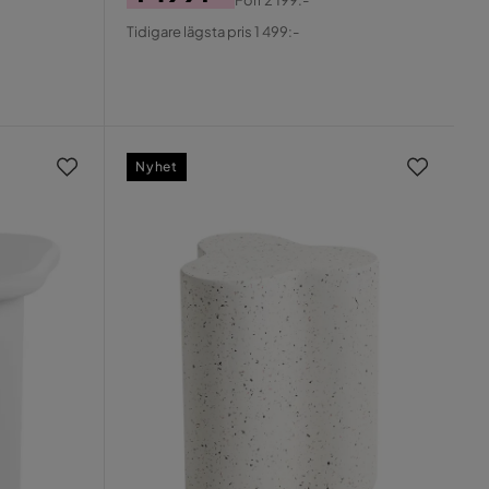
Pris
Original
Tidigare lägsta pris 1 499:-
Pris
Nyhet