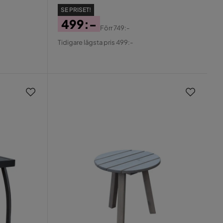
SE PRISET!
499:-
Förr
749:-
Pris
Original
Tidigare lägsta pris 499:-
Pris