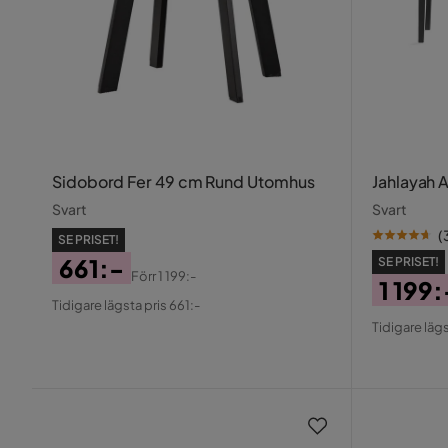
Sidobord Fer 49 cm Rund Utomhus
Jahlayah 
Svart
Svart
(
SE PRISET!
661:-
SE PRISET!
Förr
1 199:-
1 199:
Pris
Original
Tidigare lägsta pris 661:-
Pris
Origin
Pris
Tidigare lägs
Pris