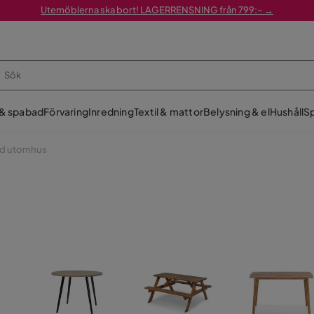
Utemöblerna ska bort! LAGERRENSNING från 799:– →
 & spabad
Förvaring
Inredning
Textil & mattor
Belysning & el
Hushåll
Sp
d utomhus