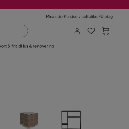
Mina sidor
Kundservice
Butiker
Företag
ort & fritid
Hus & renovering