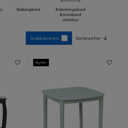
us
Balkongbord
Avlastningsbord
& brickbord
utomhus
Sortera efter
Snabb leverans
Sortera efter
Nyhet