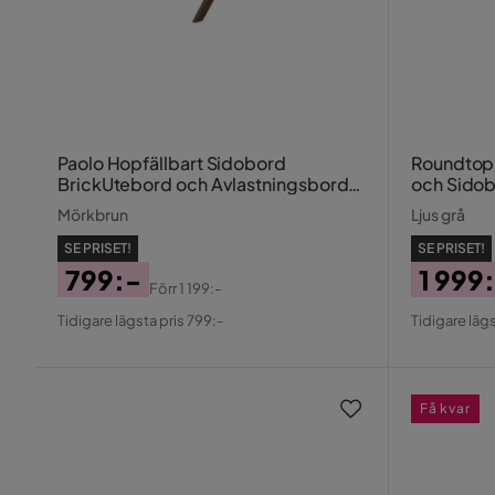
Paolo Hopfällbart Sidobord
Roundtop
BrickUtebord och Avlastningsbord
och Sidob
Utomhus 68 cm Trä
Mörkbrun
Ljus grå
SE PRISET!
SE PRISET!
799:-
1 999
Förr
1 199:-
Pris
Original
Pris
Origin
Tidigare lägsta pris 799:-
Tidigare lägs
Pris
Pris
Få kvar