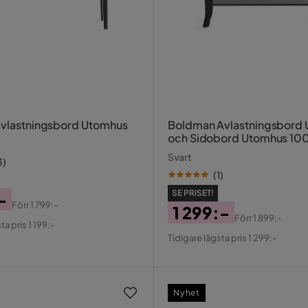
Avlastningsbord Utomhus
Boldman Avlastningsbord
och Sidobord Utomhus 100
Svart
3
)
(
1
)
SE PRISET!
-
Förr
1 799:-
1 299:-
al
Förr
1 899:-
ta pris 1 199:-
Pris
Original
Tidigare lägsta pris 1 299:-
Pris
Nyhet