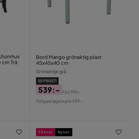
 Utomhus
Bord Mango grönaktig plast
 cm Trä
45x45x40 cm
Grönaktigt grå
SE PRISET!
539:-
Förr
799:-
Pris
Original
Tidigare lägsta pris 539:-
Pris
Få kvar
Nyhet