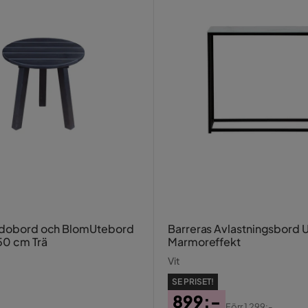
Sidobord och BlomUtebord
Barreras Avlastningsbord
50 cm Trä
Marmoreffekt
Vit
-
SE PRISET!
899:-
Förr
1 299:-