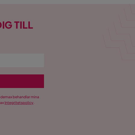
IG TILL
Trademax behandlar mina
max
Integritetspolicy
.