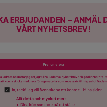
KA ERBJUDANDEN – ANMÄL D
VÅRT NYHETSBREV!
Prenumerera
mailadress bekräftar jag att jag vill ha Trademax nyhetsbrev och godkänner att 
 att kunna skicka marknadsföringsmaterial som anpassats till mig enligt Trade
Ja, tack! Jag vill även skapa ett konto till Mina sidor.
Allt detta och mycket mer:
•
Dina köp samlade på ett ställe