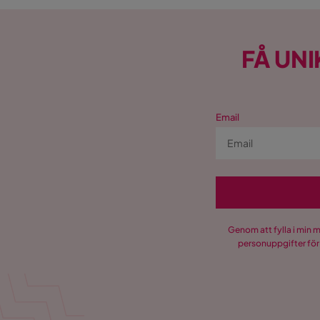
FÅ UNI
Email
Genom att fylla i min 
personuppgifter för