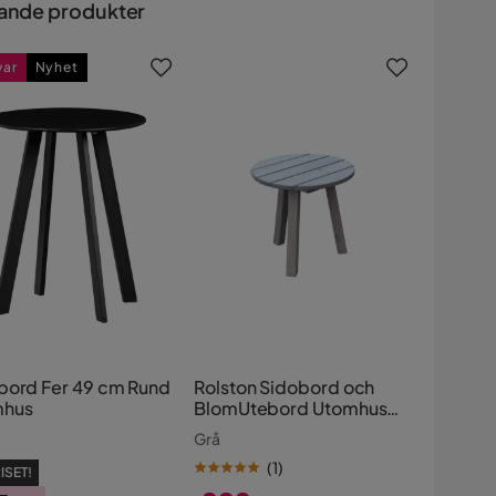
ande produkter
var
Nyhet
bord Fer 49 cm Rund
Rolston Sidobord och
mhus
BlomUtebord Utomhus
50 cm Trä
Grå
(
1
)
ISET!