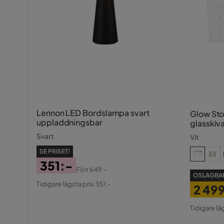
Lennon LED Bordslampa svart
Glow St
uppladdningsbar
glasskiv
fack 1
Svart
Vit
SE PRISET!
351:-
Förr
649:-
OSLAGBAR
Pris
Original
Tidigare lägsta pris 351:-
2 49
Pris
Pris
Origin
Tidigare lä
Pris