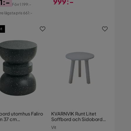
999:-
1:-
Förr
1 199:-
Pris
s
ginal
re lägsta pris 661:-
s
et
bord utomhus Faliro
KVARNVIK Runt Litet
m 37 cm
Soffbord och Sidobord
azzoeffekt
Utomhus 50 cm Trä
Vit