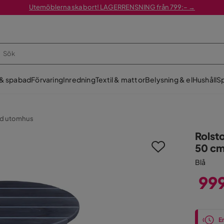
Utemöblerna ska bort! LAGERRENSNING från 799:– →
 & spabad
Förvaring
Inredning
Textil & mattor
Belysning & el
Hushåll
Sp
d utomhus
Rolst
50 cm
Blå
99
Pris
En