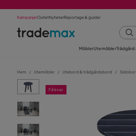
Kampanjer
Outlet
Nyheter
Reportage & guider
Möbler
Utemöbler
Trädgård
Hem
Utemöbler
Utebord & trädgårdsbord
Sidobor
Få kvar