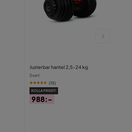
Glow
Justerbar hantel 2,5-24 kg
bely
Svart
speg
Vit
(
15
)
KOLLA PRISET!
OSLA
988:-
1 
Pris
Pris
Ori
Tidigar
Pris