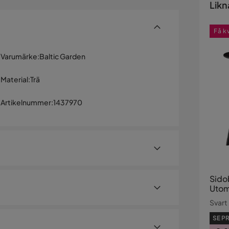
Likn
Få k
Varumärke
:
Baltic Garden
Material
:
Trä
Artikelnummer
:
1437970
Sido
Uto
Svart
SE PR