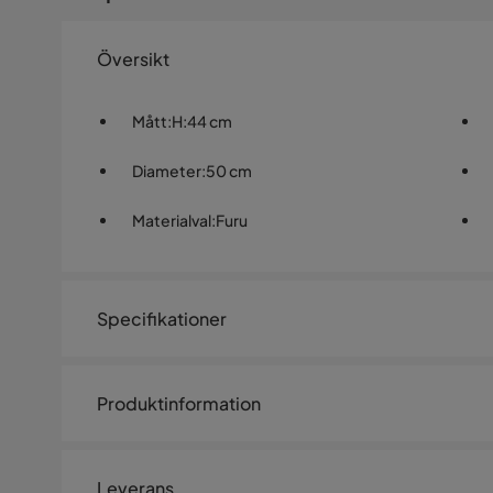
Översikt
Mått
:
H:44 cm
Diameter
:
50 cm
Materialval
:
Furu
Specifikationer
Artikelnummer:
1437970
Produktinformation
Storlek
Diameter
50 cm
Leverans