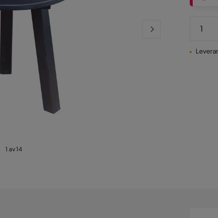
Leverans
1 av 14