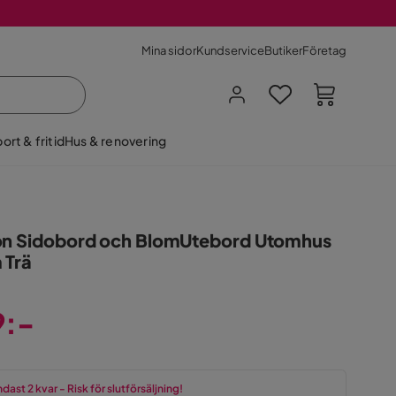
Mina sidor
Kundservice
Butiker
Företag
ort & fritid
Hus & renovering
on Sidobord och BlomUtebord Utomhus
 Trä
9:-
dast 2 kvar - Risk för slutförsäljning!