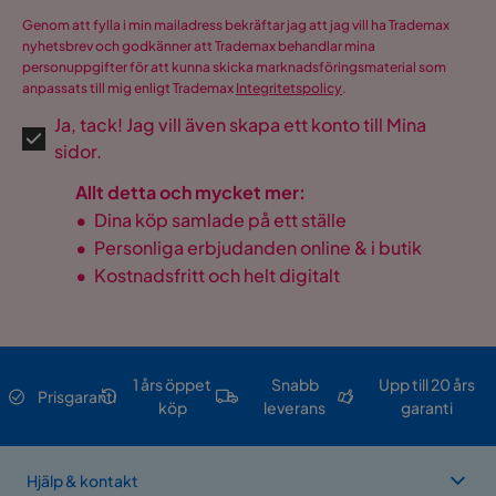
Genom att fylla i min mailadress bekräftar jag att jag vill ha Trademax
nyhetsbrev och godkänner att Trademax behandlar mina
personuppgifter för att kunna skicka marknadsföringsmaterial som
anpassats till mig enligt Trademax
Integritetspolicy
.
Ja, tack! Jag vill även skapa ett konto till Mina
sidor.
Allt detta och mycket mer:
•
Dina köp samlade på ett ställe
•
Personliga erbjudanden online & i butik
•
Kostnadsfritt och helt digitalt
1 års öppet
Snabb
Upp till 20 års
Prisgaranti
köp
leverans
garanti
Hjälp & kontakt