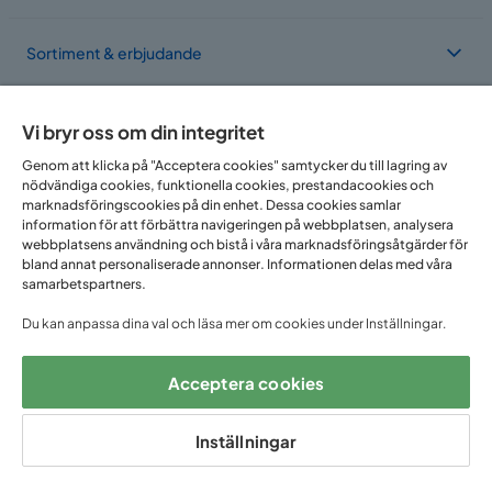
Sortiment & erbjudande
Om Trademax
Vi bryr oss om din integritet
Genom att klicka på "Acceptera cookies" samtycker du till lagring av
nödvändiga cookies, funktionella cookies, prestandacookies och
Vi finns i flera länder
marknadsföringscookies på din enhet. Dessa cookies samlar
information för att förbättra navigeringen på webbplatsen, analysera
webbplatsens användning och bistå i våra marknadsföringsåtgärder för
bland annat personaliserade annonser. Informationen delas med våra
samarbetspartners.
Du kan anpassa dina val och läsa mer om cookies under Inställningar.
Acceptera cookies
Följ oss på:
Inställningar
Copyright © 2025 Home Furnishing Nordic AB