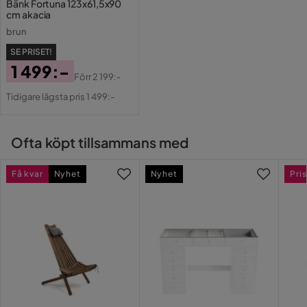
Bänk Fortuna 123x61,5x90
cm akacia
brun
SE PRISET!
1 499:-
Förr
2 199:-
Pris
Original
Tidigare lägsta pris 1 499:-
Pris
Ofta köpt tillsammans med
Få kvar
Nyhet
Nyhet
Pris