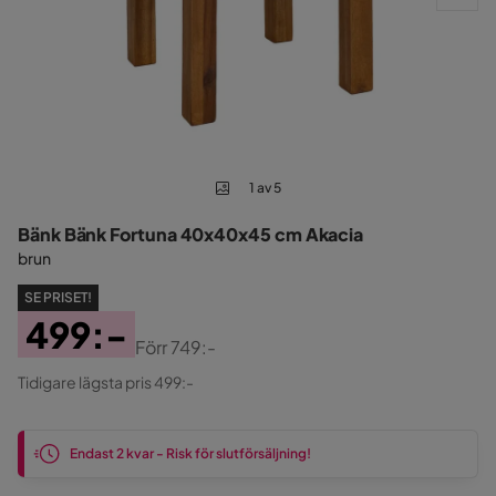
1 av 5
Bänk Bänk Fortuna 40x40x45 cm Akacia
brun
SE PRISET!
499:-
Förr
749:-
Pris
Original
Tidigare lägsta pris 499:-
Pris
Endast 2 kvar - Risk för slutförsäljning!