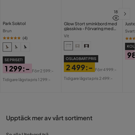
18
Park Solstol
Glow Stort sminkbord med
Juste
glasskiva - Förvaring med
Brun
Svart
lådor och fack 120 cm
Vit
(
4
)
KOLL
9
OSLAGBART PRIS
SE PRISET!
Pri
2 499:-
1 299:-
Förr
4 999:-
Förr
2 599:-
Pris
Original
Pris
Original
Tidigare lägsta pris 2 499:-
Tidigare lägsta pris 1 299:-
Pris
Pris
Upptäck mer av vårt sortiment
Se alla Utebord trä