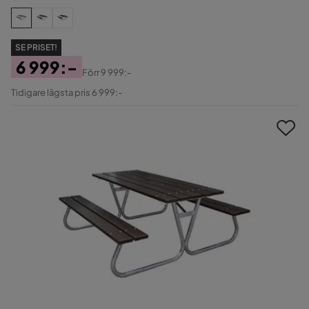
SE PRISET!
6 999:-
Förr
9 999:-
Pris
Original
Tidigare lägsta pris 6 999:-
Pris