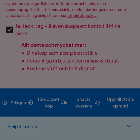
nyhetsbrev och godkänner att Trademax behandlar mina
personuppgifter för att kunna skicka marknadsföringsmaterial som
anpassats till mig enligt Trademax
Integritetspolicy
.
Ja, tack! Jag vill även skapa ett konto till Mina
sidor.
Allt detta och mycket mer:
•
Dina köp samlade på ett ställe
•
Personliga erbjudanden online & i butik
•
Kostnadsfritt och helt digitalt
1 års öppet
Snabb
Upp till 20 års
Prisgaranti
köp
leverans
garanti
Hjälp & kontakt