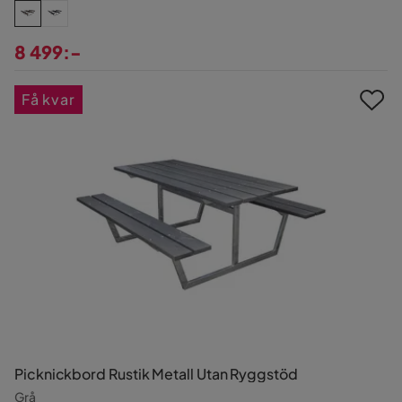
8 499:-
Pris
Få kvar
Picknickbord Rustik Metall Utan Ryggstöd
Grå