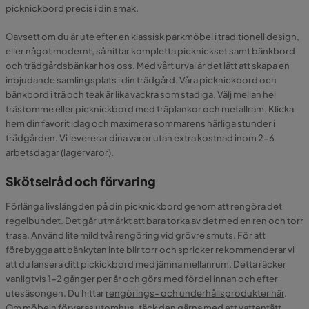
picknickbord precis i din smak.
Oavsett om du är ute efter en klassisk parkmöbel i traditionell design,
eller något modernt, så hittar kompletta picknickset samt bänkbord
och trädgårdsbänkar hos oss. Med vårt urval är det lätt att skapa en
inbjudande samlingsplats i din trädgård. Våra picknickbord och
bänkbord i trä och teak är lika vackra som stadiga. Välj mellan hel
trästomme eller picknickbord med träplankor och metallram. Klicka
hem din favorit idag och maximera sommarens härliga stunder i
trädgården. Vi levererar dina varor utan extra kostnad inom 2-6
arbetsdagar (lagervaror).
Skötselråd och förvaring
Förlänga livslängden på din picknickbord genom att rengöra det
regelbundet. Det går utmärkt att bara torka av det med en ren och torr
trasa. Använd lite mild tvålrengöring vid grövre smuts. För att
förebygga att bänkytan inte blir torr och spricker rekommenderar vi
att du lansera ditt pickickbord med jämna mellanrum. Detta räcker
vanligtvis 1-2 gånger per år och görs med fördel innan och efter
utesäsongen. Du hittar
rengörings- och underhållsprodukter här
.
Om möbeln förvaras utomhus, täck den gärna med ett vattentätt