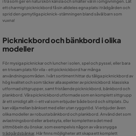
i trä som ger en naturskön känsla och smälter väl in i omgivningen. Låt
ett charmigt picknickbord få sin alldeles egna plats i trädgården och
sprid den gemytliga picknick-stämningen bland såväl barn som
vuxna!
Picknickbord och bänkbord i olika
modeller
För mysiga picknickar och luncher i solen, spel och pyssel, eller bara
en trivsam plats för vila - ett picknickbord har många
användningsområden. I vårt sortiment hittar du tåliga picknickbord av
hög kvalitet och som täcker alla aspekter av picknickbord: klassiska
utformad sittgrupper, samt fristående picknickbord, bänkbord och
plankbord. Våra picknickbord utformade som en komplett sittgrupp
är ett smidigt allt-i-ett val som erbjuder både bord och sittplats. Du
kan välja mellan bänkset med eller utan ryggstöd. Vi erbjuder även
olika modeller av robusta bänkbord och plankbord. Använd det som
avlastningsbord eller arbetsyta, eller komplettera det med
sittmöbeln du önskar, som exempelvis någon av våra snygga
trädgårdsbänkar
. Här finns möjligheter att skapa ett komplett