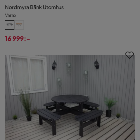
Nordmyra Bänk Utomhus
Varax
16 999:-
Pris