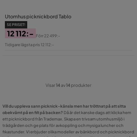
Utomhus picknickbord Tablo
SE PRISET!
12 112:-
Förr
22 499:-
Pris
Original
Tidigare lägsta pris 12 112:-
Pris
Visar
14
av
14
produkter
Vill du uppleva sann picknick-känsla men har tröttnat på att sitta
obekvämt på en filt på backen?
Då är det kanske dags att klicka hem
ett picknickbord från Trademax. Skapa en trivsam utomhusmiljö i
trädgården och ge plats för avkoppling och mysiga luncher och
fikastunder. Vi erbjuder olika modeller av bänkbord och picknickbord