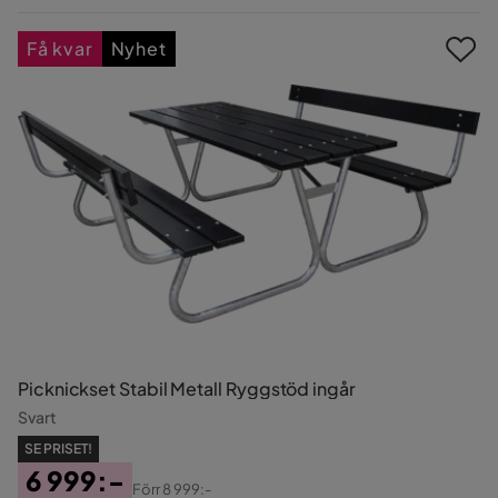
Pris
Få kvar
Nyhet
Picknickset Stabil Metall Ryggstöd ingår
Svart
SE PRISET!
6 999:-
Förr
8 999:-