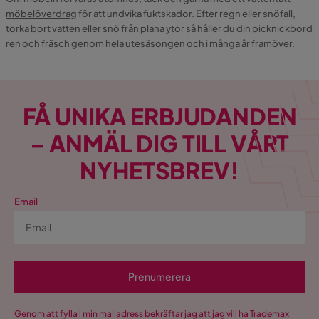
möbelöverdrag
för att undvika fuktskador. Efter regn eller snöfall,
torka bort vatten eller snö från plana ytor så håller du din picknickbord
ren och fräsch genom hela utesäsongen och i många år framöver.
FÅ UNIKA ERBJUDANDEN
– ANMÄL DIG TILL VÅRT
NYHETSBREV!
Email
Prenumerera
Genom att fylla i min mailadress bekräftar jag att jag vill ha Trademax