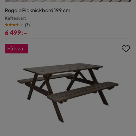
Rogolo Picknickbord 199 cm
Kaffesvart
(
3
)
6 499:-
Pris
Få kvar