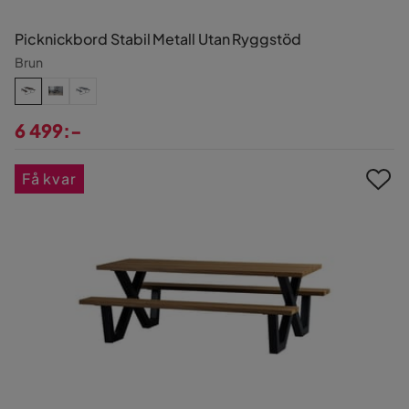
Picknickbord Stabil Metall Utan Ryggstöd
Brun
6 499:-
Pris
Få kvar