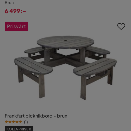
Brun
6 499:-
Pris
Prisvärt
Frankfurt picknikbord - brun
(
1
)
KOLLA PRISET!