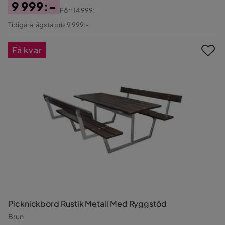
9 999:-
Förr
14 999:-
Pris
Original
Tidigare lägsta pris 9 999:-
Pris
Få kvar
Picknickbord Rustik Metall Med Ryggstöd
Brun