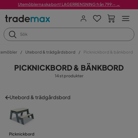
Utemöblerna ska bort! LAGERRENSNING från 799:– →
temöbler
Utebord & trädgårdsbord
Picknickbord & bänkbord
PICKNICKBORD & BÄNKBORD
14 st produkter
Utebord & trädgårdsbord
Picknickbord