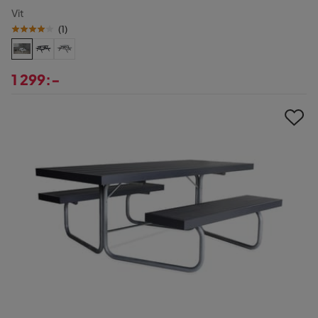
Vit
(
1
)
1 299:-
Pris