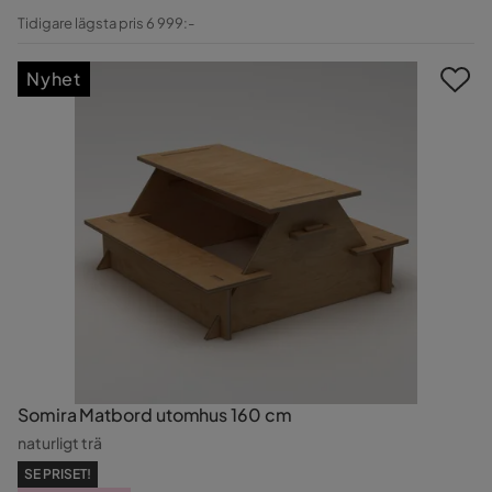
Pris
Original
Tidigare lägsta pris 6 999:-
Pris
Nyhet
Somira Matbord utomhus 160 cm
naturligt trä
SE PRISET!