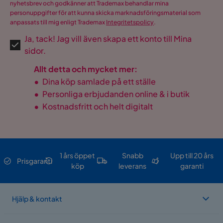
nyhetsbrev och godkänner att Trademax behandlar mina
personuppgifter för att kunna skicka marknadsföringsmaterial som
anpassats till mig enligt Trademax
Integritetspolicy
.
Ja, tack! Jag vill även skapa ett konto till Mina
sidor.
Allt detta och mycket mer:
•
Dina köp samlade på ett ställe
•
Personliga erbjudanden online & i butik
•
Kostnadsfritt och helt digitalt
1 års öppet
Snabb
Upp till 20 års
Prisgaranti
köp
leverans
garanti
Hjälp & kontakt