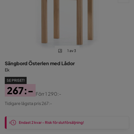
1 av 3
Sängbord Österlen med Lådor
Ek
SE PRISET!
267:-
Förr
1 290:-
Pris
Original
Tidigare lägsta pris 267:-
Pris
Endast 2 kvar - Risk för slutförsäljning!