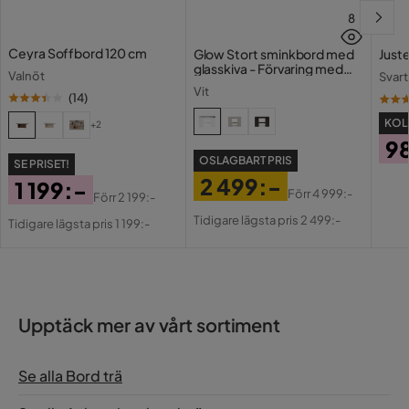
Färg ben
Natur
8
Montering krävs
Ja
Ceyra Soffbord 120 cm
Glow Stort sminkbord med
Juste
glasskiva - Förvaring med
Valnöt
Svart
lådor och fack 120 cm
Färg
Natur
Vit
(
14
)
KOLL
+2
Serie
Österlen
9
OSLAGBART PRIS
SE PRISET!
Pri
2 499:-
1 199:-
Förr
4 999:-
Förr
2 199:-
Pris
Original
Pris
Original
Tidigare lägsta pris 2 499:-
Tidigare lägsta pris 1 199:-
Pris
Pris
Upptäck mer av vårt sortiment
Se alla Bord trä