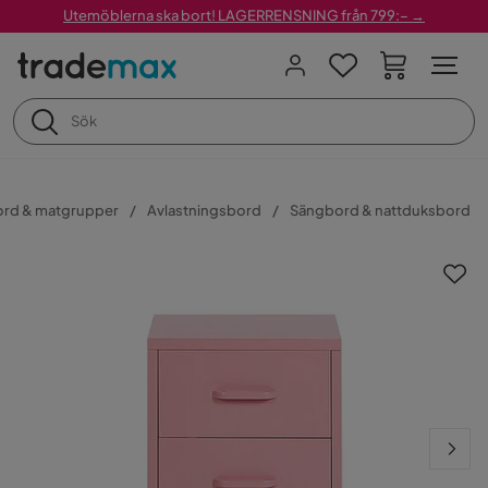
Utemöblerna ska bort! LAGERRENSNING från 799:– →
ord & matgrupper
Avlastningsbord
Sängbord & nattduksbord