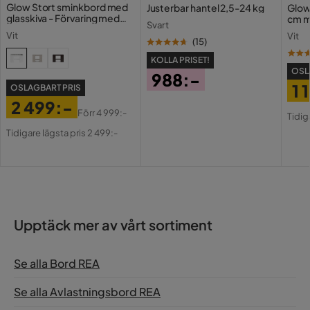
Glow Stort sminkbord med
Justerbar hantel 2,5-24 kg
Glow
glasskiva - Förvaring med
cm m
Svart
lådor och fack 120 cm
Holl
Vit
Vit
USB-
(
15
)
KOLLA PRISET!
OSL
988:-
1 
OSLAGBART PRIS
Pris
2 499:-
Pri
Or
Förr
4 999:-
Tidig
Pris
Original
Pri
Tidigare lägsta pris 2 499:-
Pris
Upptäck mer av vårt sortiment
Se alla Bord REA
Se alla Avlastningsbord REA