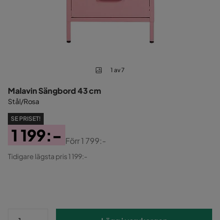
1 av 7
Malavin Sängbord 43 cm
Stål/Rosa
SE PRISET!
1 199:-
Förr
1 799:-
Pris
Original
Tidigare lägsta pris 1 199:-
Pris