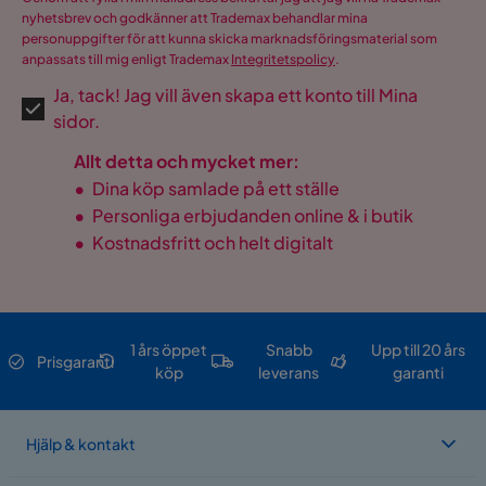
nyhetsbrev och godkänner att Trademax behandlar mina
personuppgifter för att kunna skicka marknadsföringsmaterial som
anpassats till mig enligt Trademax
Integritetspolicy
.
Ja, tack! Jag vill även skapa ett konto till Mina
sidor.
Allt detta och mycket mer:
•
Dina köp samlade på ett ställe
•
Personliga erbjudanden online & i butik
•
Kostnadsfritt och helt digitalt
1 års öppet
Snabb
Upp till 20 års
Prisgaranti
köp
leverans
garanti
Hjälp & kontakt