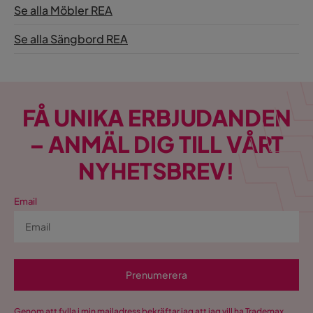
Se alla Möbler REA
Se alla Sängbord REA
FÅ UNIKA ERBJUDANDEN
– ANMÄL DIG TILL VÅRT
NYHETSBREV!
Email
Prenumerera
Genom att fylla i min mailadress bekräftar jag att jag vill ha Trademax