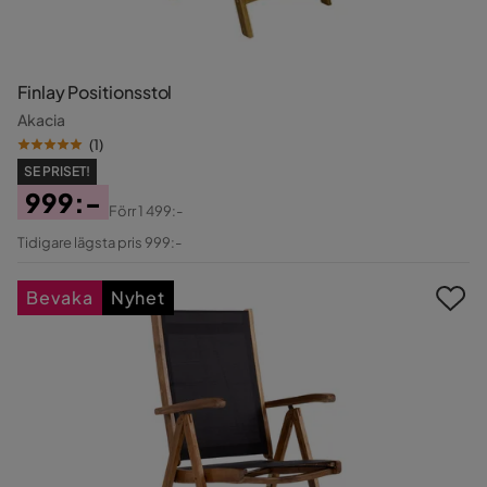
Finlay Positionsstol
Akacia
(
1
)
SE PRISET!
999:-
Förr
1 499:-
Pris
Original
Tidigare lägsta pris 999:-
Pris
Bevaka
Nyhet