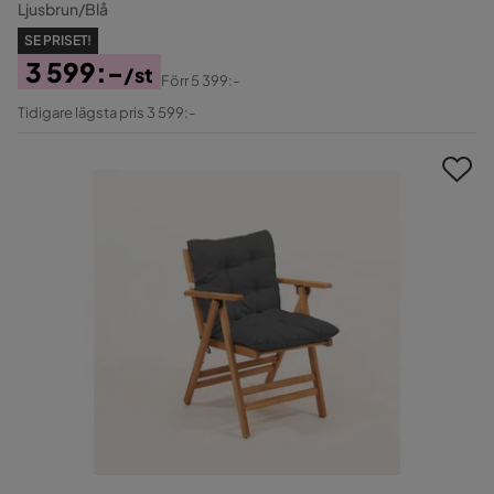
Ljusbrun/Blå
SE PRISET!
3 599:-
/st
Förr
5 399:-
Pris
Original
Tidigare lägsta pris 3 599:-
Pris