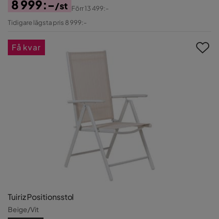
8 999:-
/st
Förr
13 499:-
Pris
Original
Tidigare lägsta pris 8 999:-
Pris
Få kvar
Tuiriz Positionsstol
Beige/Vit