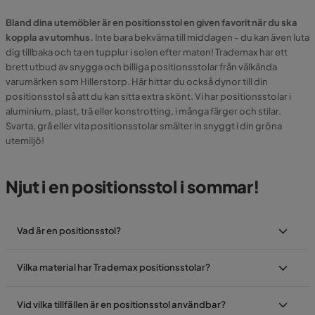
Bland dina utemöbler är en positionsstol en given favorit när du ska
koppla av utomhus.
Inte bara bekväma till middagen - du kan även luta
dig tillbaka och ta en tupplur i solen efter maten! Trademax har ett
brett utbud av snygga och billiga positionsstolar från välkända
varumärken som Hillerstorp. Här hittar du också dynor till din
positionsstol så att du kan sitta extra skönt. Vi har positionsstolar i
aluminium, plast, trä eller konstrotting, i många färger och stilar.
Svarta, grå eller vita positionsstolar smälter in snyggt i din gröna
utemiljö!
Njut i en positionsstol i sommar!
Vad är en positionsstol?
Vilka material har Trademax positionsstolar?
Vid vilka tillfällen är en positionsstol användbar?