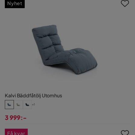
Nyhet
Kalvi Bäddfåtölj Utomhus
+1
3 999:-
Pris
Få kvar