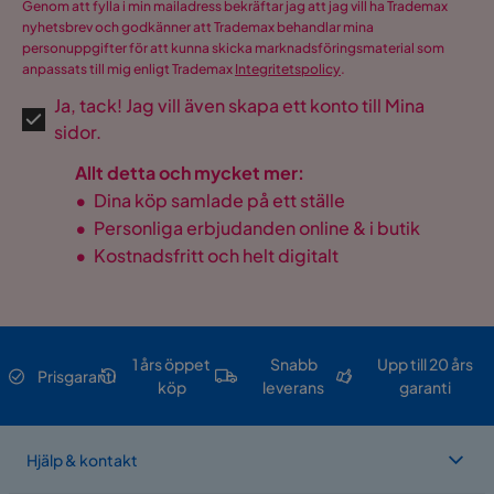
Genom att fylla i min mailadress bekräftar jag att jag vill ha Trademax
nyhetsbrev och godkänner att Trademax behandlar mina
personuppgifter för att kunna skicka marknadsföringsmaterial som
anpassats till mig enligt Trademax
Integritetspolicy
.
Ja, tack! Jag vill även skapa ett konto till Mina
sidor.
Allt detta och mycket mer:
•
Dina köp samlade på ett ställe
•
Personliga erbjudanden online & i butik
•
Kostnadsfritt och helt digitalt
1 års öppet
Snabb
Upp till 20 års
Prisgaranti
köp
leverans
garanti
Hjälp & kontakt