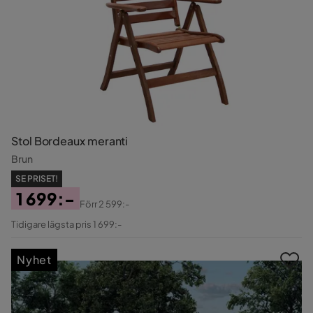
Stol Bordeaux meranti
Brun
SE PRISET!
1 699:-
Förr
2 599:-
Pris
Original
Tidigare lägsta pris 1 699:-
Pris
Nyhet