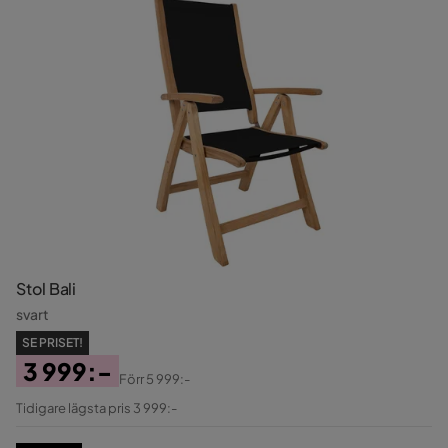
Stol Bali
svart
SE PRISET!
3 999:-
Förr
5 999:-
Pris
Original
Tidigare lägsta pris 3 999:-
Pris