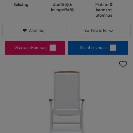
Solsäng
Utefåtölj &
Matstol &
loungefåtölj
karmstol
utomhus
Sortera efter
Alla filter
Sortera efter
Visa bara Kampanj
Snabb leverans