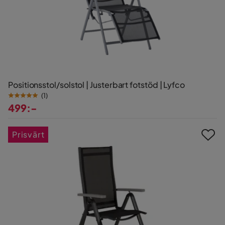
Positionsstol/solstol | Justerbart fotstöd | Lyfco
(
1
)
499:-
Pris
Prisvärt