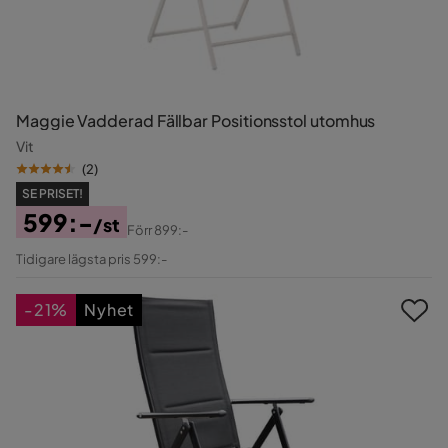
Maggie Vadderad Fällbar Positionsstol utomhus
Vit
(
2
)
SE PRISET!
599:-
/st
Förr
899:-
Pris
Original
Tidigare lägsta pris 599:-
Pris
-21%
Nyhet