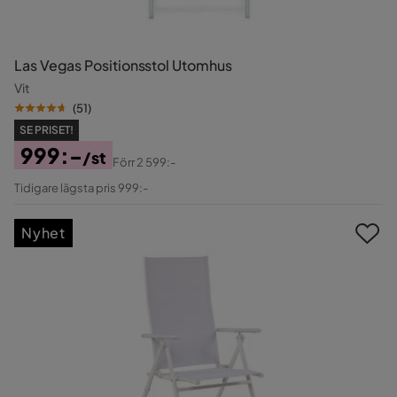
Las Vegas Positionsstol Utomhus
Vit
(
51
)
SE PRISET!
999:-
/st
Förr
2 599:-
Pris
Original
Tidigare lägsta pris 999:-
Pris
Nyhet