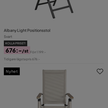
Albany Light Positionsstol
Svart
KOLLA PRISET!
676:-
/st
Förr
1 199:-
Pris
Original
Tidigare lägsta pris 676:-
Pris
Nyhet