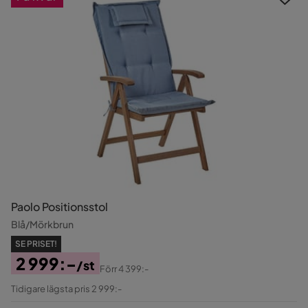
Paolo Positionsstol
Blå/Mörkbrun
SE PRISET!
2 999:-
/st
Förr
4 399:-
Pris
Original
Tidigare lägsta pris 2 999:-
Pris