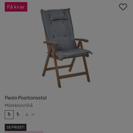
Få kvar
Paolo Positionsstol
Mörkbrun/Grå
+1
SE PRISET!