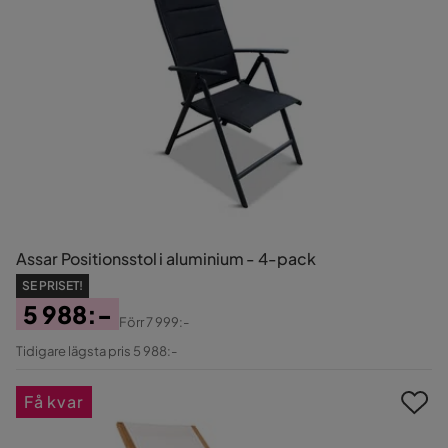
Assar Positionsstol i aluminium - 4-pack
SE PRISET!
5 988:-
Förr
7 999:-
Pris
Original
Tidigare lägsta pris 5 988:-
Pris
Få kvar