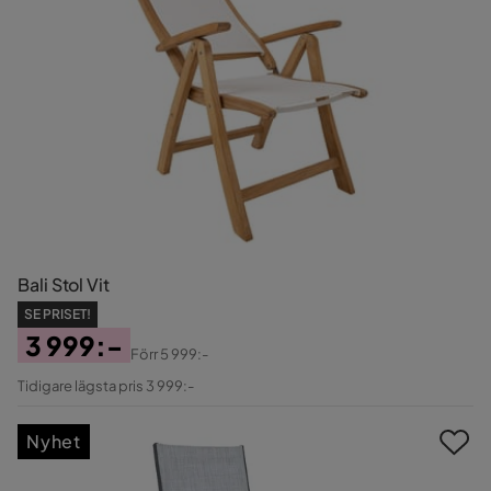
Bali Stol Vit
SE PRISET!
3 999:-
Förr
5 999:-
Pris
Original
Tidigare lägsta pris 3 999:-
Pris
Nyhet