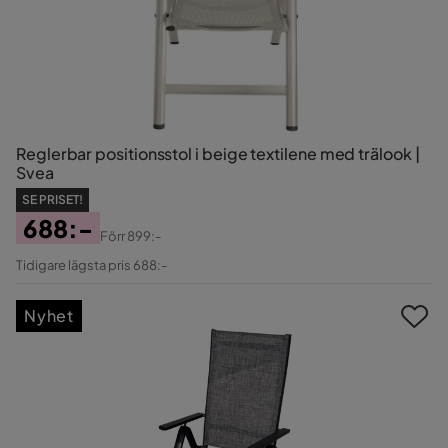
Reglerbar positionsstol i beige textilene med trälook |
Svea
SE PRISET!
688:-
Förr
899:-
Pris
Original
Tidigare lägsta pris 688:-
Pris
Nyhet