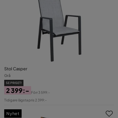
Stol Casper
Grå
SE PRISET!
2 399:-
Förr
3 599:-
Pris
Original
Tidigare lägsta pris 2 399:-
Pris
Nyhet