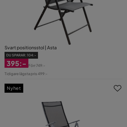
Svart positionsstol | Asta
DU SPARAR:
104:-
395:-
Förr
749:-
Rabatterat
Original
Tidigare lägsta pris 499:-
Pris
Pris
Nyhet