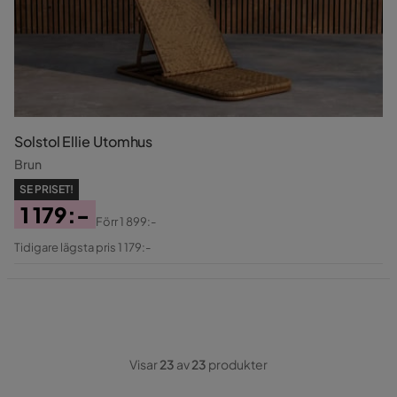
Solstol Ellie Utomhus
Brun
SE PRISET!
1 179:-
Förr
1 899:-
Pris
Original
Tidigare lägsta pris 1 179:-
Pris
Visar
23
av
23
produkter