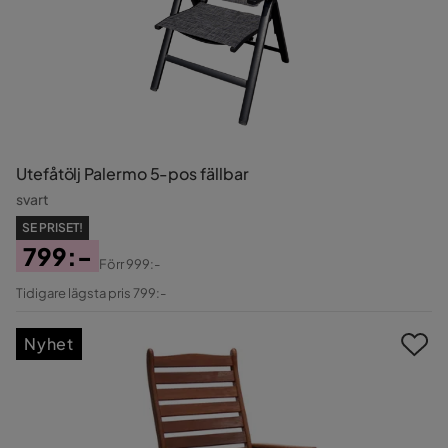
Utefåtölj Palermo 5-pos fällbar
svart
SE PRISET!
799:-
Förr
999:-
Pris
Original
Tidigare lägsta pris 799:-
Pris
Nyhet