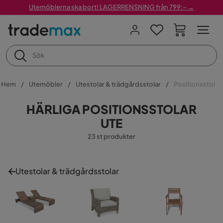
Utemöblerna ska bort! LAGERRENSNING från 799:– →
Hem
Utemöbler
Utestolar & trädgårdsstolar
Positionsstol
HÄRLIGA POSITIONSSTOLAR
UTE
23 st produkter
Utestolar & trädgårdsstolar