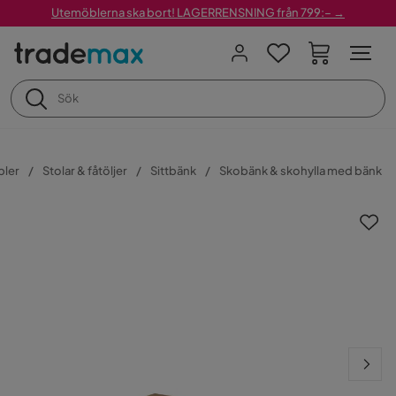
Utemöblerna ska bort! LAGERRENSNING från 799:– →
ler
Stolar & fåtöljer
Sittbänk
Skobänk & skohylla med bänk