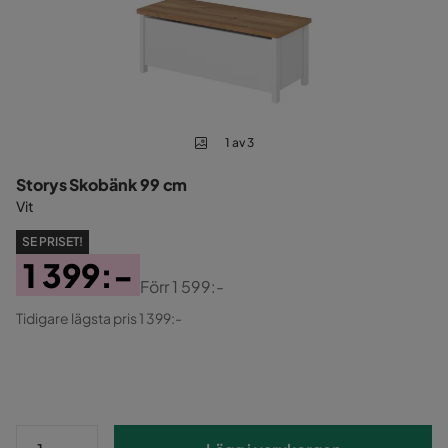
1 av 3
Storys Skobänk 99 cm
Vit
SE PRISET!
1 399:-
Förr
1 599:-
Pris
Original
Tidigare lägsta pris 1 399:-
Pris