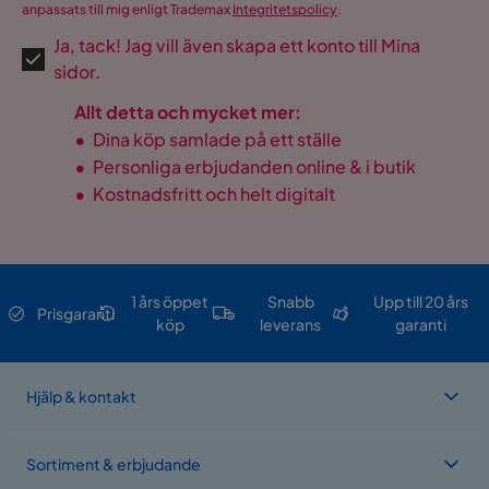
anpassats till mig enligt Trademax
Integritetspolicy
.
Ja, tack! Jag vill även skapa ett konto till Mina
sidor.
Allt detta och mycket mer:
•
Dina köp samlade på ett ställe
•
Personliga erbjudanden online & i butik
•
Kostnadsfritt och helt digitalt
1 års öppet
Snabb
Upp till 20 års
Prisgaranti
köp
leverans
garanti
Hjälp & kontakt
Sortiment & erbjudande