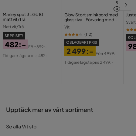
5
Marley spot 3L GU10
Glow Stort sminkbord med
Juste
mattvit/ trä
glasskiva - Förvaring med
Svart
lådor och fack 120 cm
Matt vit/Trä
Vit
(
112
)
SE PRISET!
KOLL
482:-
OSLAGBART PRIS
9
Förr
899:-
2 499:-
Pris
Original
Pri
Förr
4 999:-
Tidigare lägsta pris 482:-
Pris
Original
Pris
Tidigare lägsta pris 2 499:-
Pris
Upptäck mer av vårt sortiment
Se alla Vit stol