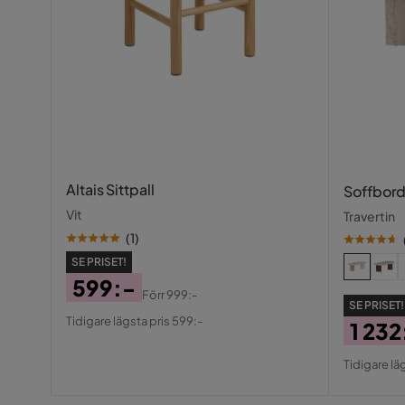
Altais Sittpall
Soffbord
Vit
Travertin
(
1
)
SE PRISET!
599:-
Förr
999:-
SE PRISET!
Pris
Original
Tidigare lägsta pris 599:-
1 232
Pris
Pris
Origin
Tidigare läg
Pris