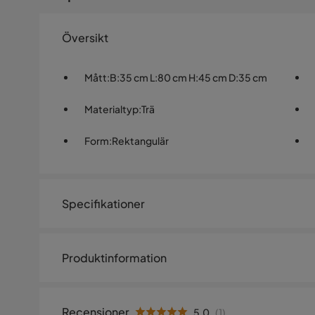
Översikt
Mått
:
B:35 cm L:80 cm H:45 cm D:35 cm
Materialtyp
:
Trä
Form
:
Rektangulär
Specifikationer
Artikelnummer:
SYN0020664
Produktinformation
Storlek
Höjd
45 cm
Recensioner
5.0
(
1
)