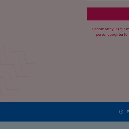
Genom att fylla i min 
personuppgifter för
P