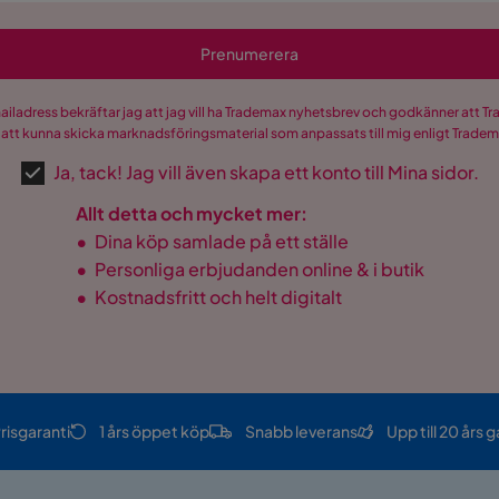
Prenumerera
mailadress bekräftar jag att jag vill ha Trademax nyhetsbrev och godkänner att 
 att kunna skicka marknadsföringsmaterial som anpassats till mig enligt Trade
Ja, tack! Jag vill även skapa ett konto till Mina sidor.
Allt detta och mycket mer:
•
Dina köp samlade på ett ställe
•
Personliga erbjudanden online & i butik
•
Kostnadsfritt och helt digitalt
risgaranti
1 års öppet köp
Snabb leverans
Upp till 20 års g