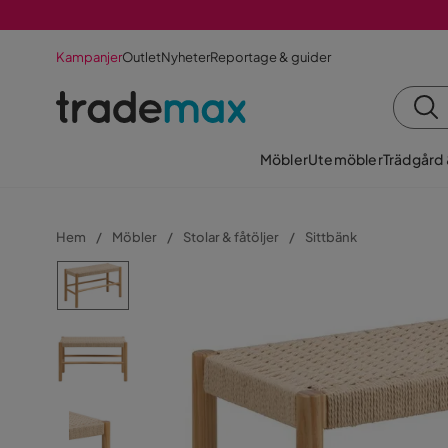
Kampanjer
Outlet
Nyheter
Reportage & guider
Möbler
Utemöbler
Trädgård
Hem
Möbler
Stolar & fåtöljer
Sittbänk