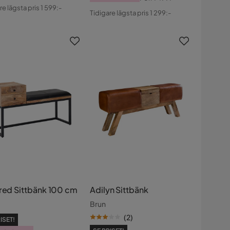
s
ginal
Pris
Original
re lägsta pris 1 599:-
Tidigare lägsta pris 1 299:-
s
Pris
ered Sittbänk 100 cm
Adilyn Sittbänk
Brun
(
2
)
ISET!