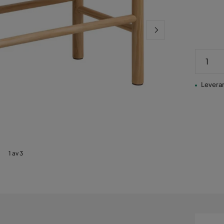
Pris
Leveran
1 av 3