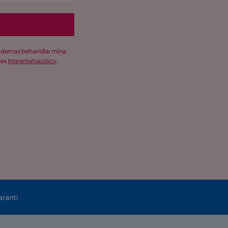
Trademax behandlar mina
max
Integritetspolicy
.
aranti