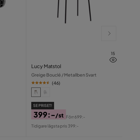
15
Dast
Lucy Matstol
Natur 
Greige Bouclé / Metallben Svart
(
46
)
SE PR
SE PRISET!
79
399:-
/st
Förr
699:-
Pris
Ori
Pris
Original
Tidiga
Tidigare lägsta pris 399:-
Pris
Pris