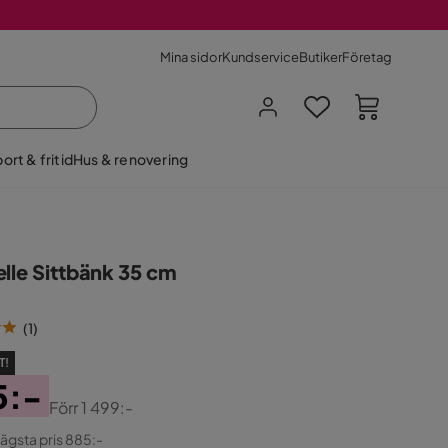
Mina sidor
Kundservice
Butiker
Företag
ort & fritid
Hus & renovering
elle Sittbänk 35 cm
(
1
)
T!
5:-
Förr
1 499:-
ginal
lägsta pris 885:-