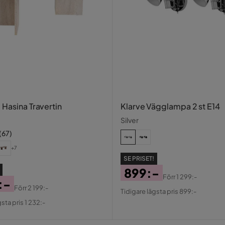
 Hasina Travertin
Klarve Vägglampa 2 st E14
Silver
(
67
)
+7
SE PRISET!
899:-
Förr
1 299:-
:-
Pris
Original
Förr
2 199:-
Tidigare lägsta pris 899:-
al
Pris
sta pris 1 232:-