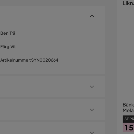
Likn
Ben
:
Trä
Färg
:
Vit
Artikelnummer
:
SYN0020664
Bänk
Mela
spåns
SE PR
Förv
1 
Mod