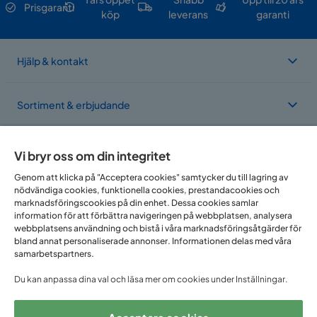
klädsel
Prisgaranti
köp
leverans
garanti
Materialutseende
Tyg
Hjälp & kontakt
Sängbotten/box
Plattform cm
Sammansättning
100% polyester
Sortiment & erbjudande
Klädselutseende
Tyg
Om Trademax
Vi bryr oss om din integritet
Material klädsel
Polyester
Genom att klicka på "Acceptera cookies" samtycker du till lagring av
Bäddmadrassens
nödvändiga cookies, funktionella cookies, prestandacookies och
Vi finns i flera länder
Skum 23 kg/m³
kärnuppbyggnad
marknadsföringscookies på din enhet. Dessa cookies samlar
information för att förbättra navigeringen på webbplatsen, analysera
webbplatsens användning och bistå i våra marknadsföringsåtgärder för
Funktion
bland annat personaliserade annonser. Informationen delas med våra
samarbetspartners.
Förvaring
Nej
Du kan anpassa dina val och läsa mer om cookies under Inställningar.
Avtagbar klädsel
Ja