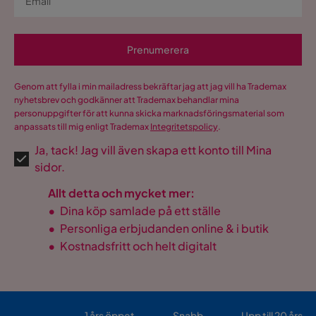
H
Bredd
160 cm
Längd
200 cm
Sängen är skön att sova i den är gjord av högkvalit
hårdheten passar bra för mig som har ont i ryggen, det är
Prenumerera
även lätt att montera ihop den, bra säng för pengarna hel
Material
enkelt jag är super nöjd.
Genom att fylla i min mailadress bekräftar jag att jag vill ha Trademax
3 månader sedan
1
Material stomme
Granträ
nyhetsbrev och godkänner att Trademax behandlar mina
personuppgifter för att kunna skicka marknadsföringsmaterial som
Visa fler recensioner
anpassats till mig enligt Trademax
Integritetspolicy
.
13 cm pocketfjädrar;
Madrass
huvudskum 25 kg/m³,
kärnuppbyggnad
Ja, tack! Jag vill även skapa ett konto till Mina
Verified by Trustvoice
sidoskum 30 kg/m³
sidor.
Pilling av 1 till 5
4
Allt detta och mycket mer:
•
Dina köp samlade på ett ställe
Martindale
60000
•
Personliga erbjudanden online & i butik
•
Kostnadsfritt och helt digitalt
Material ben
Trä
Material
Tyg
Tillverkarens namn
Rino 93
1 års öppet
Snabb
Upp till 20 års