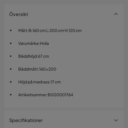
Översikt
Mått
:
B:160 cm L:200 cm H:120 cm
Varumärke
:
Hvila
Bäddhöjd
:
67 cm
Bäddmått
:
160x200
Höjd på madrass
:
17 cm
Artikelnummer
:
B000001764
Specifikationer