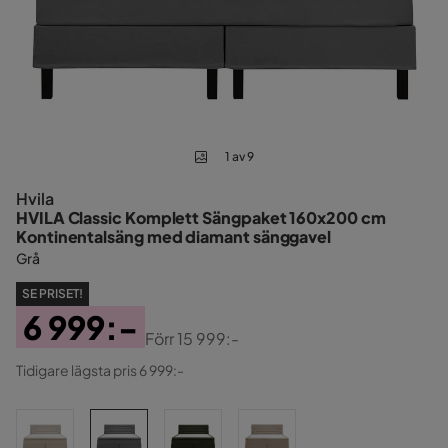
1 av 9
Hvila
HVILA Classic Komplett Sängpaket 160x200 cm
Kontinentalsäng med diamant sänggavel
Grå
SE PRISET!
6 999:-
Förr
15 999:-
Pris
Original
Tidigare lägsta pris 6 999:-
Pris