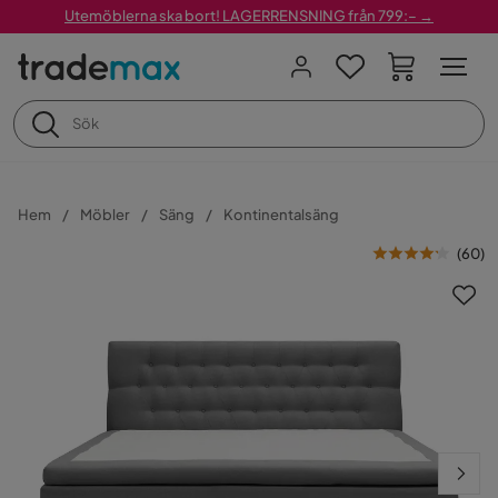
Utemöblerna ska bort! LAGERRENSNING från 799:– →
Hem
Möbler
Säng
Kontinentalsäng
(
60
)