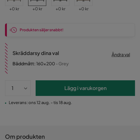
Pris
Pris
Pris
Pris
+
0 kr
+
0 kr
+
0 kr
+
0 kr
Produkten säljer snabbt!
Skräddarsy dina val
Ändra val
Bäddmått
:
160x200
- Grey
Lägg i varukorgen
Leverans: ons 12 aug. - tis 18 aug.
Om produkten