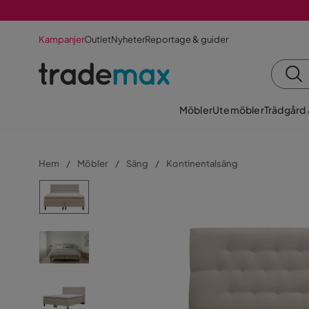
Kampanjer
Outlet
Nyheter
Reportage & guider
Möbler
Utemöbler
Trädgård
Hem
Möbler
Säng
Kontinentalsäng