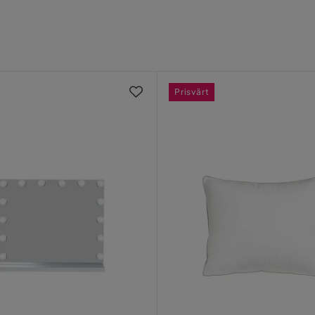
nds inte nu. Skamligt!
1
sic
Prisvärt
framförallt prisbilden! Rekommenderar
är
är väldigt nöjd
avel
1