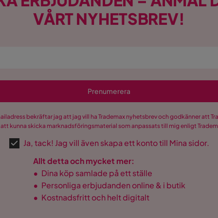
KA ERBJUDANDEN – ANMÄL D
hop den, bra säng för pengarna hel enkelt
VÅRT NYHETSBREV!
1
Verified by Trustvoice
ester
Prenumerera
mailadress bekräftar jag att jag vill ha Trademax nyhetsbrev och godkänner att 
 att kunna skicka marknadsföringsmaterial som anpassats till mig enligt Trade
Ja, tack! Jag vill även skapa ett konto till Mina sidor.
Allt detta och mycket mer:
ggmontering
•
Dina köp samlade på ett ställe
•
Personliga erbjudanden online & i butik
är
•
Kostnadsfritt och helt digitalt