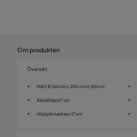
Om produkten
Översikt
Mått
:
B:160 cm L:200 cm H:120 cm
Bäddhöjd
:
67 cm
Höjd på madrass
:
17 cm