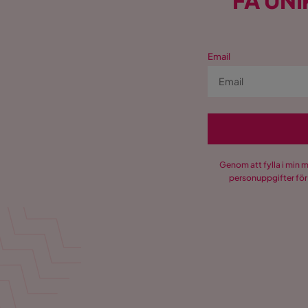
FÅ UNI
har ont i ryggen, det är även lätt att montera i
jag är super nöjd.
Martindale
60000
Tillverkarens namn klädsel
Rino 03
Email
Visa fler recensioner
Materialutseende
Tyg
Sammansättning
100% poly
Klädselutseende
Tyg
Genom att fylla i min 
Materialtyp
Trä
personuppgifter för
Övrigt
Sänggavel montering
Endast vä
Form
Rektangul
Färgnamn
Beige