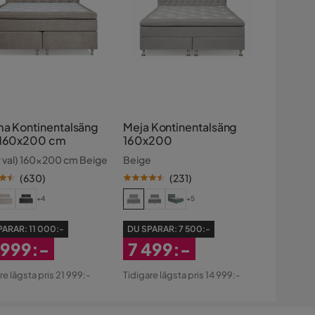
ma Kontinentalsäng
Meja Kontinentalsäng
 160x200 cm
160x200
r val) 160x200 cm Beige
Beige
(
630
)
(
231
)
+4
+5
PARAR:
11 000:-
DU SPARAR:
7 500:-
 999:-
7 499:-
atterat
Rabatterat
re lägsta pris 21 999:-
Tidigare lägsta pris 14 999:-
s
Pris