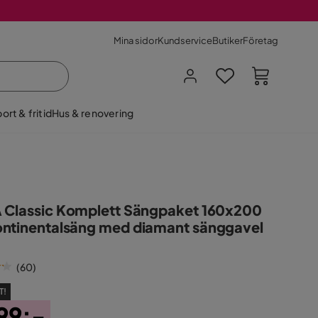
Mina sidor
Kundservice
Butiker
Företag
ort & fritid
Hus & renovering
 Classic Komplett Sängpaket 160x200
ntinentalsäng med diamant sänggavel
(
60
)
T!
99:-