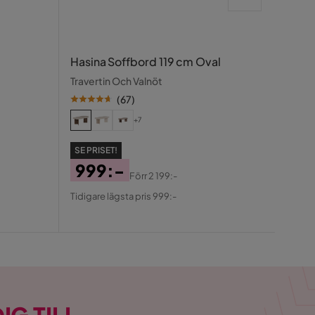
Doma
Hasina Soffbord 119 cm Oval
cm
Travertin Och Valnöt
Valnö
(
67
)
+7
SE PRISET!
SE PR
999:-
Förr
2 199:-
1 
Pris
Original
Tidigare lägsta pris 999:-
Pris
Ori
Pris
Tidigar
Pris