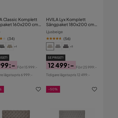
A Classic Komplett
HVILA Lyx Komplett
paket 160x200 cm
Sängpaket 180x200 cm
inentalsäng med
Kontinentalsäng med
e
Ljusbeige
d sänggavel
knappad sänggavel
(
34
)
(
56
)
+4
+8
ISET!
SE PRISET!
999:-
12 499:-
Förr
15 999:-
Förr
25 999:-
s
ginal
Pris
Original
re lägsta pris 6 999:-
Tidigare lägsta pris 12 499:-
s
Pris
%
-50%