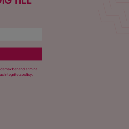
IG TILL
Trademax behandlar mina
max
Integritetspolicy
.