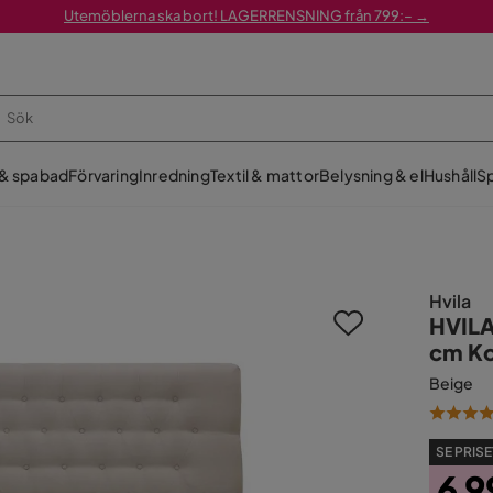
Utemöblerna ska bort! LAGERRENSNING från 799:– →
 & spabad
Förvaring
Inredning
Textil & mattor
Belysning & el
Hushåll
Sp
Hvila
HVILA
cm Ko
Beige
SE PRISE
6 9