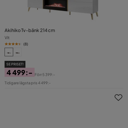
Akihiko Tv-bänk 214 cm
Vit
(
8
)
SE PRISET!
4 499:-
Förr
5 399:-
Pris
Original
Tidigare lägsta pris 4 499:-
Pris