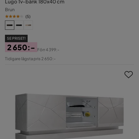
Lugo Tv-bänk 180x40 cm
Brun
(
5
)
SE PRISET!
2 650:-
Förr
4 399:-
Pris
Original
Tidigare lägsta pris 2 650:-
Pris