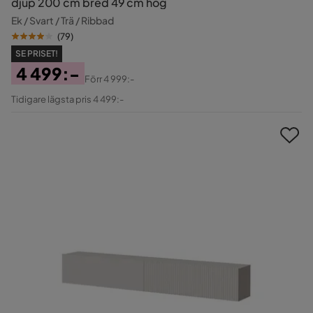
djup 200 cm bred 49 cm hög
Ek / Svart / Trä / Ribbad
(
79
)
SE PRISET!
4 499:-
Förr
4 999:-
Pris
Original
Tidigare lägsta pris 4 499:-
Pris