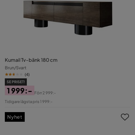
Kumail Tv-bänk 180 cm
Brun/Svart
(
4
)
SE PRISET!
1 999:-
Förr
2 999:-
Pris
Original
Tidigare lägsta pris 1 999:-
Pris
Nyhet