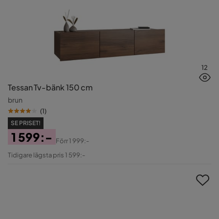
12
Tessan Tv-bänk 150 cm
brun
(
1
)
SE PRISET!
1 599:-
Förr
1 999:-
Pris
Original
Tidigare lägsta pris 1 599:-
Pris