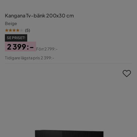
Kangana Tv-bänk 200x30 cm
Beige
(
5
)
SE PRISET!
2 399:-
Förr
2 799:-
Pris
Original
Tidigare lägsta pris 2 399:-
Pris