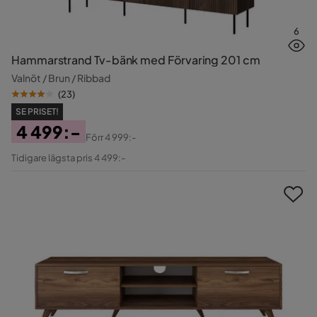
6
Hammarstrand Tv-bänk med Förvaring 201 cm
Valnöt / Brun / Ribbad
(
23
)
SE PRISET!
4 499:-
Förr
4 999:-
Pris
Original
Tidigare lägsta pris 4 499:-
Pris