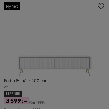
Nyhet
Forba Tv-bänk 200 cm
vit
SE PRISET!
3 599:-
Förr
4 999:-
Pris
Original