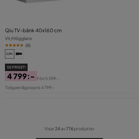
Qiu TV-bänk 40x160 cm
Vit/Högglans
(
5
)
SE PRISET!
4 799:-
Förr
5 399:-
Pris
Original
Tidigare lägsta pris 4 799:-
Pris
Visar
24
av
776
produkter