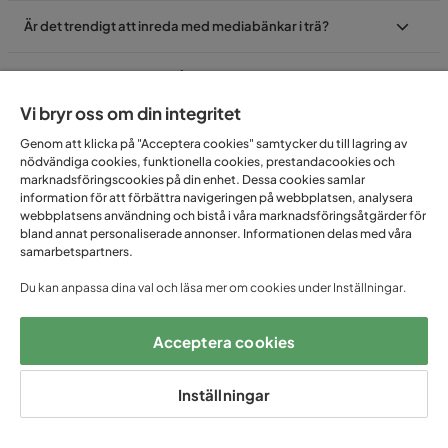
Är det trendigt att inreda med mediabänkar i trä?
Vad ska man tänka på när det kommer till att inreda
medträ?
Vi bryr oss om din integritet
Hur sköter man om trämöbler?
Genom att klicka på "Acceptera cookies" samtycker du till lagring av
nödvändiga cookies, funktionella cookies, prestandacookies och
marknadsföringscookies på din enhet. Dessa cookies samlar
information för att förbättra navigeringen på webbplatsen, analysera
webbplatsens användning och bistå i våra marknadsföringsåtgärder för
bland annat personaliserade annonser. Informationen delas med våra
samarbetspartners.
FÅ UNIKA ERBJUDANDEN
Du kan anpassa dina val och läsa mer om cookies under Inställningar.
– ANMÄL DIG TILL VÅRT
Acceptera cookies
NYHETSBREV!
Inställningar
Email