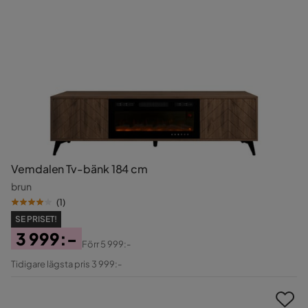
Vemdalen Tv-bänk 184 cm
brun
(
1
)
SE PRISET!
3 999:-
Förr
5 999:-
Pris
Original
Tidigare lägsta pris 3 999:-
Pris