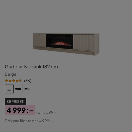
Gudelia Tv-bänk 182 cm
Beige
(
66
)
SE PRISET!
4 999:-
Förr
5 599:-
Pris
Original
Tidigare lägsta pris 4 999:-
Pris