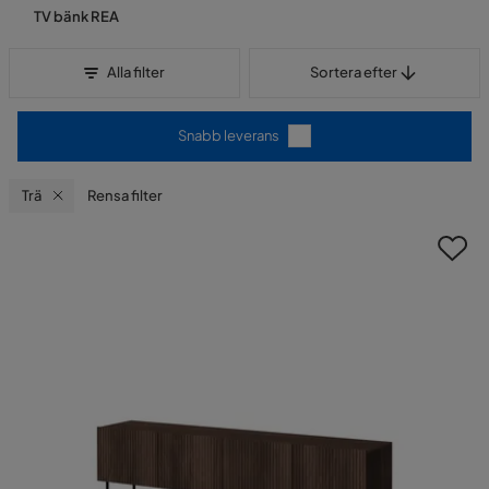
TV bänk REA
Sortera efter
Alla filter
Sortera efter
Snabb leverans
Trä
Rensa filter