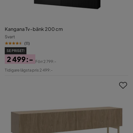
Kangana Tv-bänk 200 cm
Svart
(
11
)
SE PRISET!
2 499:-
Förr
2 799:-
Pris
Original
Tidigare lägsta pris 2 499:-
Pris