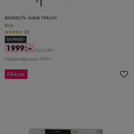
Akihito Tv-bänk 144 cm
Brun
(
7
)
SE PRISET!
1 999:-
Förr
2 399:-
Pris
Original
Tidigare lägsta pris 1 999:-
Pris
Få kvar