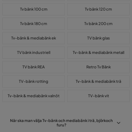
Tv bänk 100 cm
Tv bänk 120 cm
Tv bänk 180 cm
Tv bänk 200 cm
Tv-bänk & mediabänk ek
TV bänk glas
TV bänk industriell
Tv-bänk & mediabänk metall
TV bänk REA
Retro Tv Bänk
TV-bänk rotting
Tv-bänk & mediabänk trä
Tv-bänk & mediabänk valnöt
TV-bänk vit
När ska man välja Tv-bänk och mediabänk i trä, björkoch
furu?