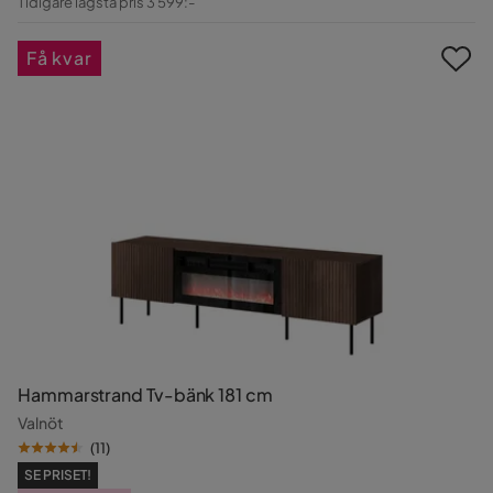
Tidigare lägsta pris 3 599:-
Pris
Få kvar
Hammarstrand Tv-bänk 181 cm
Valnöt
(
11
)
SE PRISET!