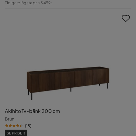
Tidigare lägsta pris 5 499:-
Pris
Akihito Tv-bänk 200 cm
Brun
(
15
)
SE PRISET!