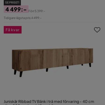
SE PRISET!
4 499:-
Förr
5 399:-
Pris
Original
Tidigare lägsta pris 4 499:-
Pris
Få kvar
Juniskär Ribbad TV Bänk i trä med förvaring - 40 cm