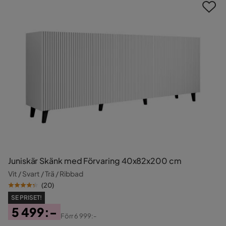
Juniskär Skänk med Förvaring 40x82x200 cm
Vit / Svart / Trä / Ribbad
(
20
)
SE PRISET!
5 499:-
Förr
6 999:-
Pris
Original