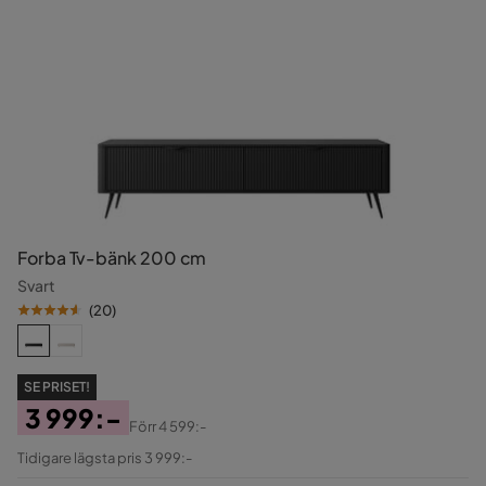
Forba Tv-bänk 200 cm
Svart
(
20
)
SE PRISET!
3 999:-
Förr
4 599:-
Pris
Original
Tidigare lägsta pris 3 999:-
Pris