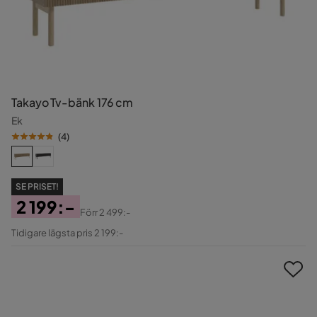
Takayo Tv-bänk 176 cm
Ek
(
4
)
SE PRISET!
2 199:-
Förr
2 499:-
Pris
Original
Tidigare lägsta pris 2 199:-
Pris