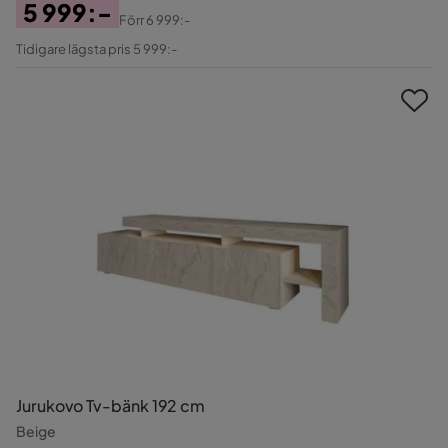
5 999:-
Förr
6 999:-
Pris
Original
Tidigare lägsta pris 5 999:-
Pris
Jurukovo Tv-bänk 192 cm
Beige