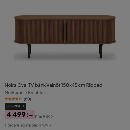
Noira Oval TV bänk Valnöt 150x45 cm Ribbad
Mörkbrunt / Brunt Trä
(
80
)
SE PRISET!
4 499:-
Förr
5 499:-
Pris
Original
Tidigare lägsta pris 4 499:-