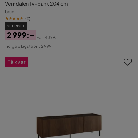
Vemdalen Tv-bänk 204 cm
brun
(
2
)
SE PRISET!
2 999:-
Förr
4 399:-
Pris
Original
Tidigare lägsta pris 2 999:-
Pris
Få kvar