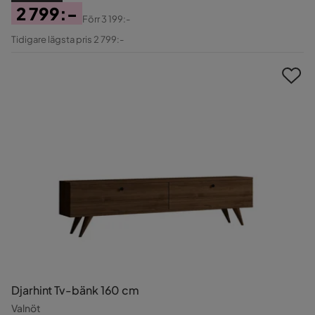
2 799:-
Förr
3 199:-
Pris
Original
Tidigare lägsta pris 2 799:-
Pris
Djarhint Tv-bänk 160 cm
Valnöt