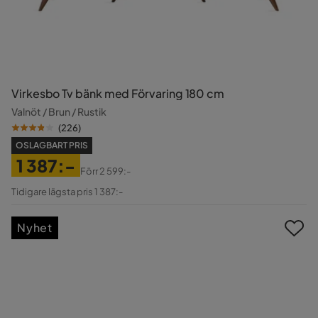
Virkesbo Tv bänk med Förvaring 180 cm
Valnöt / Brun / Rustik
(
226
)
OSLAGBART PRIS
1 387:-
Förr
2 599:-
Pris
Original
Tidigare lägsta pris 1 387:-
Pris
Nyhet