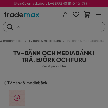
Utemöblerna ska bort! LAGERRENSNING från 799:– →
l & mediamöbel
TV bänk & mediabänk
Tv-bänk & mediabänk trä
TV-BÄNK OCH MEDIABÄNK I
TRÄ, BJÖRK OCH FURU
776 st produkter
TV bänk & mediabänk