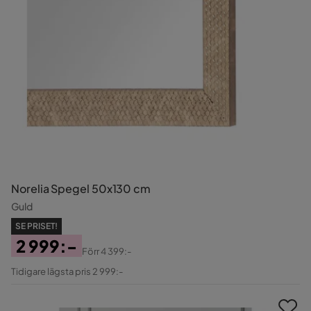
Norelia Spegel 50x130 cm
Guld
SE PRISET!
2 999:-
Förr
4 399:-
Pris
Original
Tidigare lägsta pris 2 999:-
Pris