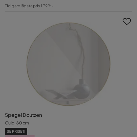
Pris
Original
Tidigare lägsta pris 1 399:-
Pris
Spegel Doutzen
Guld, 80 cm
SE PRISET!