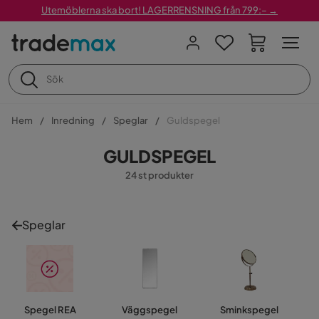
Utemöblerna ska bort! LAGERRENSNING från 799:– →
Hem
Inredning
Speglar
Guldspegel
GULDSPEGEL
24 st produkter
Speglar
Spegel REA
Väggspegel
Sminkspegel