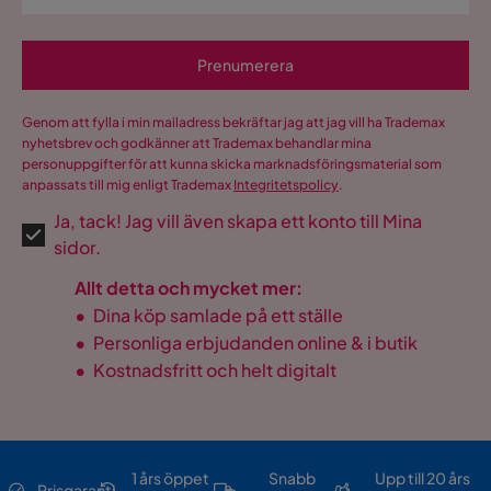
Prenumerera
Genom att fylla i min mailadress bekräftar jag att jag vill ha Trademax
nyhetsbrev och godkänner att Trademax behandlar mina
personuppgifter för att kunna skicka marknadsföringsmaterial som
anpassats till mig enligt Trademax
Integritetspolicy
.
Ja, tack! Jag vill även skapa ett konto till Mina
sidor.
Allt detta och mycket mer:
•
Dina köp samlade på ett ställe
•
Personliga erbjudanden online & i butik
•
Kostnadsfritt och helt digitalt
1 års öppet
Snabb
Upp till 20 års
Prisgaranti