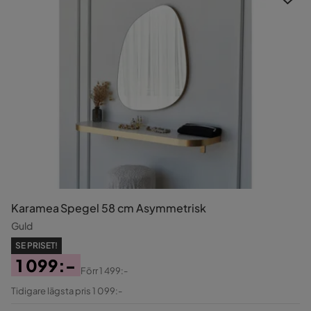
Karamea Spegel 58 cm Asymmetrisk
Guld
SE PRISET!
1 099:-
Förr
1 499:-
Pris
Original
Tidigare lägsta pris 1 099:-
Pris