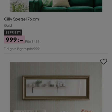
Cilly Spegel 76 cm
Guld
SE PRISET!
999:-
Förr
1 499:-
Pris
Original
Tidigare lägsta pris 999:-
Pris