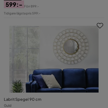
599:-
Förr
899:-
Pris
Original
Tidigare lägsta pris 599:-
Pris
Labrit Spegel 90 cm
Guld