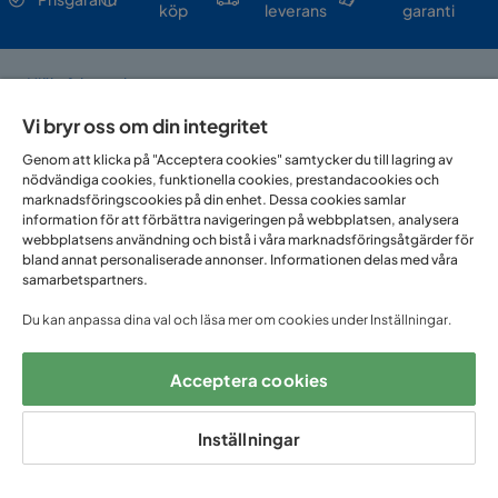
köp
leverans
garanti
Hjälp & kontakt
Vi bryr oss om din integritet
Sortiment & erbjudande
Genom att klicka på "Acceptera cookies" samtycker du till lagring av
nödvändiga cookies, funktionella cookies, prestandacookies och
marknadsföringscookies på din enhet. Dessa cookies samlar
Om Trademax
information för att förbättra navigeringen på webbplatsen, analysera
webbplatsens användning och bistå i våra marknadsföringsåtgärder för
bland annat personaliserade annonser. Informationen delas med våra
samarbetspartners.
Vi finns i flera länder
Du kan anpassa dina val och läsa mer om cookies under Inställningar.
Acceptera cookies
Inställningar