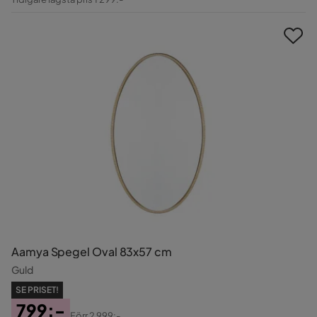
Pris
Aamya Spegel Oval 83x57 cm
Guld
SE PRISET!
799:-
Förr
2 999:-