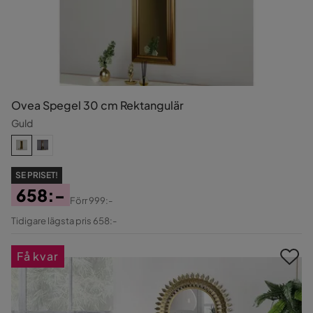
Ovea Spegel 30 cm Rektangulär
Guld
SE PRISET!
658:-
Förr
999:-
Pris
Original
Tidigare lägsta pris 658:-
Pris
Få kvar