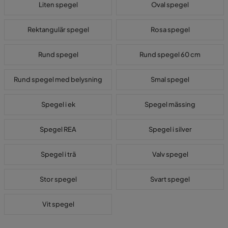
Liten spegel
Oval spegel
Rektangulär spegel
Rosa spegel
Rund spegel
Rund spegel 60 cm
Rund spegel med belysning
Smal spegel
Spegel i ek
Spegel mässing
Spegel REA
Spegel i silver
Spegel i trä
Valv spegel
Stor spegel
Svart spegel
Vit spegel