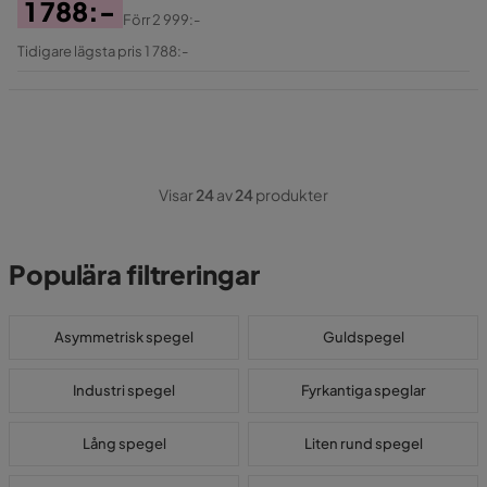
1 788:-
Förr
2 999:-
Pris
Original
Tidigare lägsta pris 1 788:-
Pris
Visar
24
av
24
produkter
Populära filtreringar
Asymmetrisk spegel
Guldspegel
Industri spegel
Fyrkantiga speglar
Lång spegel
Liten rund spegel