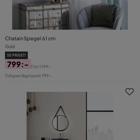
Chatain Spegel 61 cm
Guld
SE PRISET!
799:-
Förr
1 199:-
Pris
Original
Tidigare lägsta pris 799:-
Pris