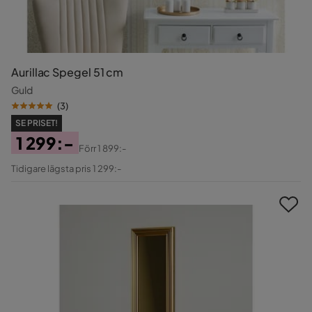
Aurillac Spegel 51 cm
Guld
(
3
)
SE PRISET!
1 299:-
Förr
1 899:-
Pris
Original
Tidigare lägsta pris 1 299:-
Pris