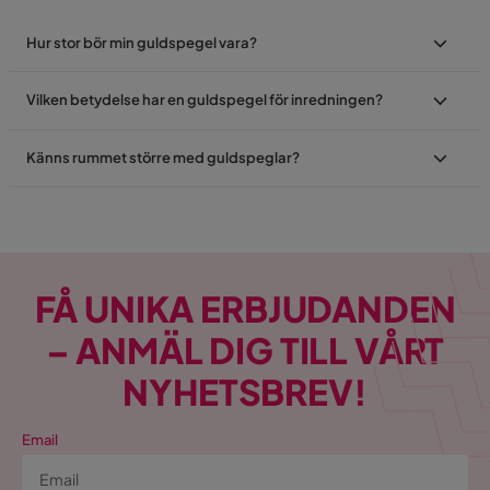
Hur stor bör min guldspegel vara?
Vilken betydelse har en guldspegel för inredningen?
Känns rummet större med guldspeglar?
FÅ UNIKA ERBJUDANDEN
– ANMÄL DIG TILL VÅRT
NYHETSBREV!
Email