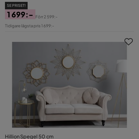
SE PRISET!
1 699:-
Förr
2 599:-
Pris
Original
Tidigare lägsta pris 1 699:-
Pris
Hillion Spegel 50 cm