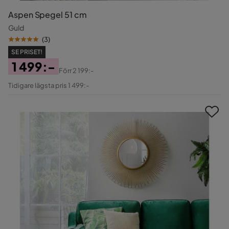
Aspen Spegel 51 cm
Guld
(
3
)
SE PRISET!
1 499:-
Förr
2 199:-
Pris
Original
Tidigare lägsta pris 1 499:-
Pris