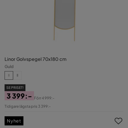
Linor Golvspegel 70x180 cm
Guld
SE PRISET!
3 399:-
Förr
4 999:-
Pris
Original
Tidigare lägsta pris 3 399:-
Pris
Nyhet