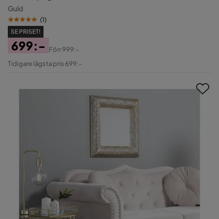
Guld
(
1
)
SE PRISET!
699:-
Förr
999:-
Pris
Original
Tidigare lägsta pris 699:-
Pris