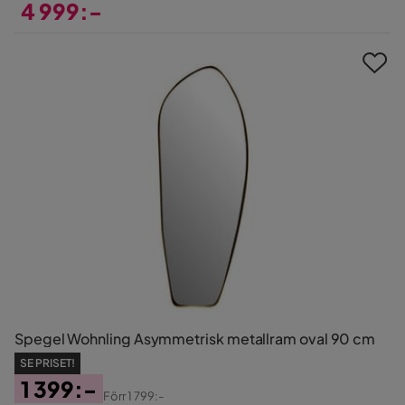
4 999:-
Pris
Spegel Wohnling Asymmetrisk metallram oval 90 cm
SE PRISET!
1 399:-
Förr
1 799:-