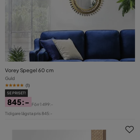
Vorey Spegel 60 cm
Guld
(
1
)
SE PRISET!
845:-
Förr
1 499:-
Pris
Original
Tidigare lägsta pris 845:-
Pris