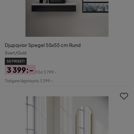
Djupqvior Spegel 55x55 cm Rund
Svart/Guld
SE PRISET!
3 399:-
Förr
3 799:-
Pris
Original
Tidigare lägsta pris 3 399:-
Pris