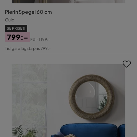
Plerin Spegel 60 cm
Guld
SE PRISET!
799:-
Förr
1 199:-
Pris
Original
Tidigare lägsta pris 799:-
Pris