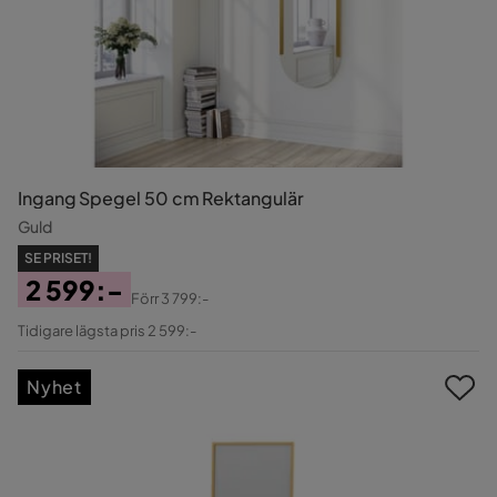
Ingang Spegel 50 cm Rektangulär
Guld
SE PRISET!
2 599:-
Förr
3 799:-
Pris
Original
Tidigare lägsta pris 2 599:-
Pris
Nyhet