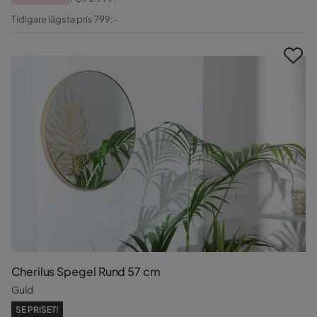
Pris
Original
Tidigare lägsta pris 799:-
Pris
Cherilus Spegel Rund 57 cm
Guld
SE PRISET!