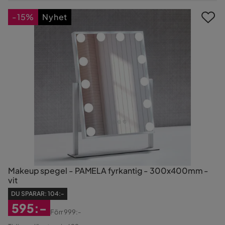
Pris
Pris
-15%
Nyhet
Makeup spegel - PAMELA fyrkantig - 300x400mm -
vit
DU SPARAR:
104:-
595:-
Förr
999:-
Rabatterat
Original