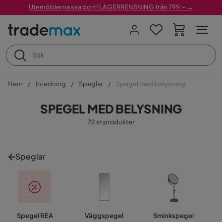
Utemöblerna ska bort! LAGERRENSNING från 799:– →
Hem
Inredning
Speglar
Spegel med belysning
SPEGEL MED BELYSNING
72 st produkter
Speglar
Spegel REA
Väggspegel
Sminkspegel