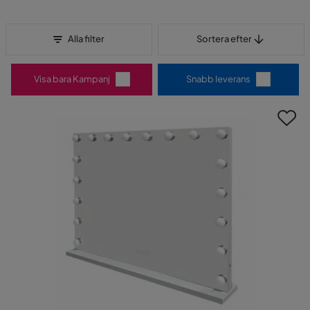
Sortera efter
Alla filter
Sortera efter
Visa bara Kampanj
Snabb leverans