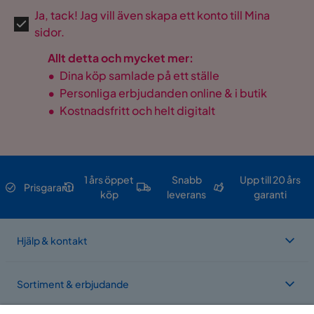
Ja, tack! Jag vill även skapa ett konto till Mina
sidor.
Allt detta och mycket mer:
•
Dina köp samlade på ett ställe
•
Personliga erbjudanden online & i butik
•
Kostnadsfritt och helt digitalt
1 års öppet
Snabb
Upp till 20 års
Prisgaranti
köp
leverans
garanti
Hjälp & kontakt
Sortiment & erbjudande