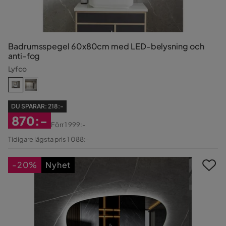
Badrumsspegel 60x80cm med LED-belysning och
anti-fog
Lyfco
DU SPARAR:
218:-
870:-
Förr
1 999:-
Rabatterat
Original
Tidigare lägsta pris 1 088:-
Pris
Pris
-20%
Nyhet