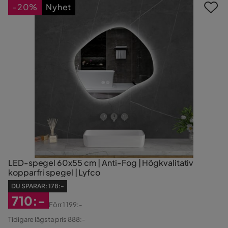
-20%
Nyhet
LED-spegel 60x55 cm | Anti-Fog | Högkvalitativ
kopparfri spegel | Lyfco
DU SPARAR:
178:-
710:-
Förr
1 199:-
Rabatterat
Original
Tidigare lägsta pris 888:-