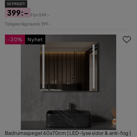
SE PRISET!
399:-
Förr
599:-
Pris
Original
Tidigare lägsta pris 399:-
Pris
-20%
Nyhet
Badrumsspegel 60x70cm | LED-lyse sidor & anti-fog |