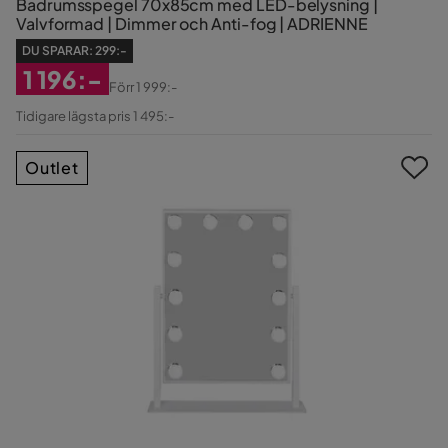
Badrumsspegel 70x85cm med LED-belysning |
Valvformad | Dimmer och Anti-fog | ADRIENNE
DU SPARAR:
299:-
1 196:-
Förr
1 999:-
Rabatterat
Original
Tidigare lägsta pris 1 495:-
Pris
Pris
Outlet