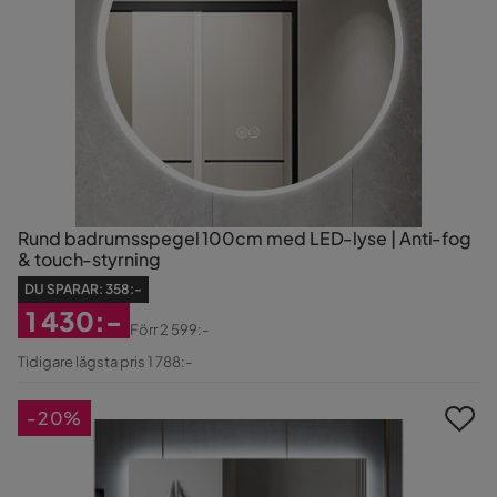
Rund badrumsspegel 100cm med LED-lyse | Anti-fog
& touch-styrning
DU SPARAR:
358:-
1 430:-
Förr
2 599:-
Rabatterat
Original
Tidigare lägsta pris 1 788:-
Pris
Pris
-20%