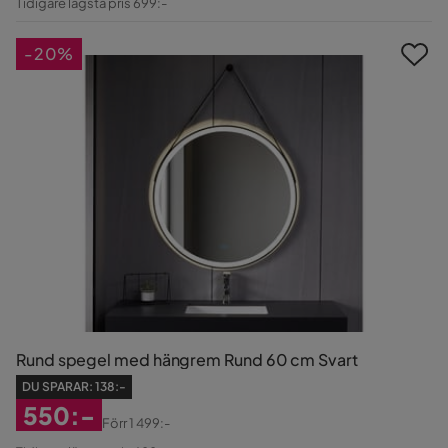
Tidigare lägsta pris 699:-
Pris
Pris
-20%
Rund spegel med hängrem Rund 60 cm Svart
DU SPARAR:
138:-
550:-
Förr
1 499:-
Rabatterat
Original