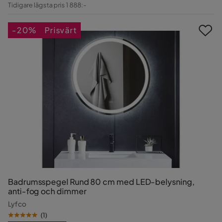
Rabatterat
Original
Tidigare lägsta pris 1 888:-
Pris
Pris
-20%
Prisvärt
Badrumsspegel Rund 80 cm med LED-belysning,
anti-fog och dimmer
Lyfco
(
1
)