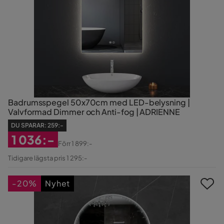
Badrumsspegel 50x70cm med LED-belysning |
Valvformad Dimmer och Anti-fog | ADRIENNE
DU SPARAR:
259:-
1 036:-
Förr
1 899:-
Rabatterat
Original
Tidigare lägsta pris 1 295:-
Pris
Pris
-20%
Nyhet