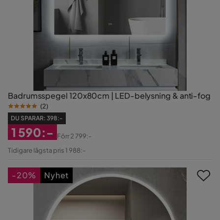
Badrumsspegel 120x80cm | LED-belysning & anti-fog
(
2
)
DU SPARAR:
398:-
1 590:-
Förr
2 799:-
Rabatterat
Original
Tidigare lägsta pris 1 988:-
Pris
Pris
-20%
Nyhet