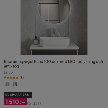
Badrumsspegel Rund 100 cm med LED-belysning och
anti-fog
Lyfco
(
8
)
DU SPARAR:
378:-
1 510:-
Förr
2 599:-