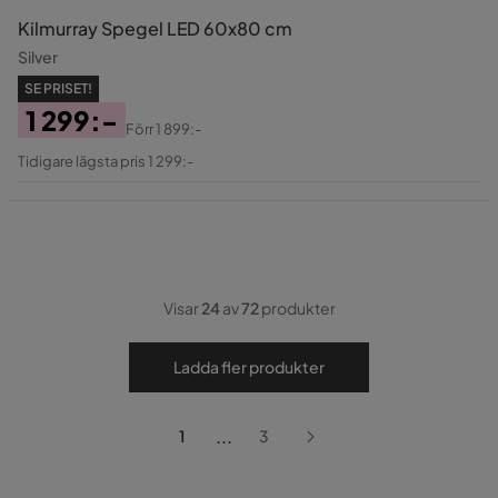
Kilmurray Spegel LED 60x80 cm
Silver
SE PRISET!
1 299:-
Förr
1 899:-
Pris
Original
Tidigare lägsta pris 1 299:-
Pris
Visar
24
av
72
produkter
Ladda fler produkter
...
1
3