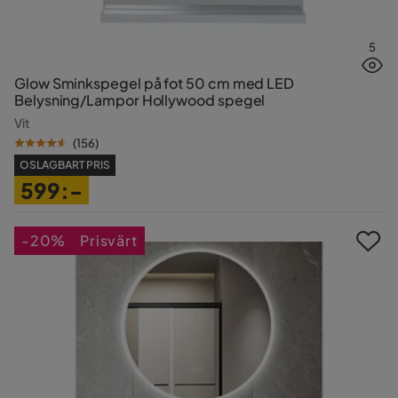
5
Glow Sminkspegel på fot 50 cm med LED
Belysning/Lampor Hollywood spegel
Vit
(
156
)
OSLAGBART PRIS
599:-
Pris
-20%
Prisvärt