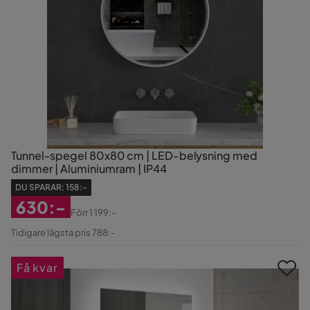
Tunnel-spegel 80x80 cm | LED-belysning med
dimmer | Aluminiumram | IP44
DU SPARAR:
158:-
630:-
Förr
1 199:-
Rabatterat
Original
Tidigare lägsta pris 788:-
Pris
Pris
Få kvar