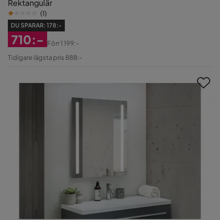
Rektangulär
(
1
)
DU SPARAR:
178:-
710:-
Förr
1 199:-
Rabatterat
Original
Tidigare lägsta pris 888:-
Pris
Pris