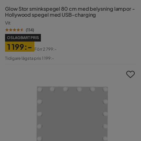
Glow Stor sminkspegel 80 cm med belysning lampor -
Hollywood spegel med USB-charging
Vit
(
114
)
OSLAGBART PRIS
1 199:-
Förr
2 799:-
Pris
Original
Tidigare lägsta pris 1 199:-
Pris