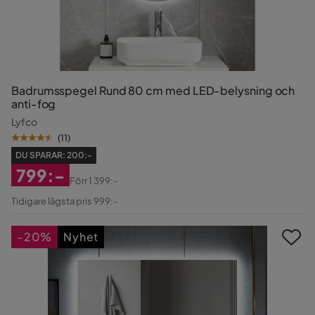
Badrumsspegel Rund 80 cm med LED-belysning och
anti-fog
Lyfco
(
11
)
DU SPARAR:
200:-
799:-
Förr
1 399:-
Rabatterat
Original
Tidigare lägsta pris 999:-
Pris
Pris
-20%
Nyhet