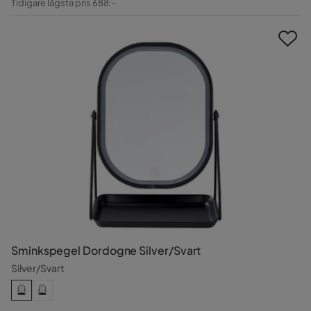
Tidigare lägsta pris 688:-
Pris
Pris
Sminkspegel Dordogne Silver/Svart
Silver/Svart