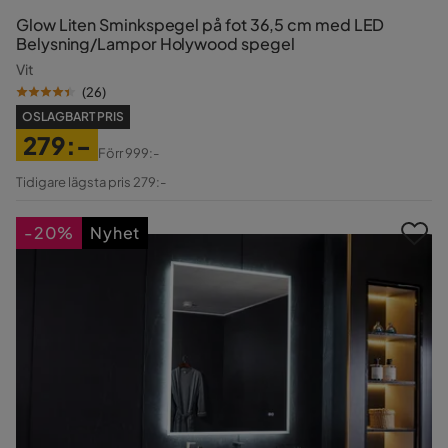
Glow Liten Sminkspegel på fot 36,5 cm med LED
Belysning/Lampor Holywood spegel
Vit
(
26
)
OSLAGBART PRIS
279:-
Förr
999:-
Pris
Original
Tidigare lägsta pris 279:-
Pris
-20%
Nyhet