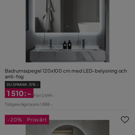
Badrumsspegel 120x100 cm med LED-belysning och
anti-fog
DU SPARAR:
378:-
1 510:-
Förr
2 599:-
Rabatterat
Original
Tidigare lägsta pris 1 888:-
Pris
Pris
-20%
Prisvärt