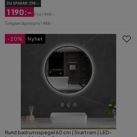
DU SPARAR:
298:-
1 190:-
Förr
1 999:-
Rabatterat
Original
Tidigare lägsta pris 1 488:-
Pris
Pris
-20%
Nyhet
Rund badrumsspegel 60 cm | Svart ram | LED-