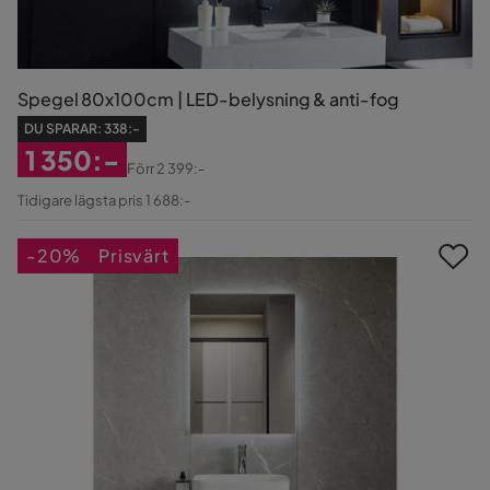
Spegel 80x100cm | LED-belysning & anti-fog
DU SPARAR:
338:-
1 350:-
Förr
2 399:-
Rabatterat
Original
Tidigare lägsta pris 1 688:-
Pris
Pris
-20%
Prisvärt