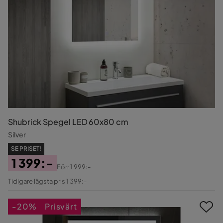
Shubrick Spegel LED 60x80 cm
Silver
SE PRISET!
1 399:-
Förr
1 999:-
Pris
Original
Tidigare lägsta pris 1 399:-
Pris
-20%
Prisvärt