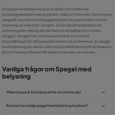
En spegel med belysning är en praktisk och funktionell
inredningsdetalj som kan användas i olika rum i hemmet. Denna typ av
spegel är utrustad med inbyggda lampor som ger en jämn och bra
belysning när man tittar i spegeln. Det är särskilt användbart vid
sminkning eller rakning då man behöver se tydligt och undvika
skuggor. Spegeln kan också vara justerbar och ha olika
ljusinställningar för att passa olika behov och preferenser. En spegel
med belysning kan vara en stilfull och praktisk lösning för att skapa en
ljus och funktionell atmosfär i badrummet eller sovrummet.
Vanliga frågor om Spegel med
belysning
Vilken lampa är bäst lämpad för att sminka sig?
Kan man ha vanlig spegel med belysning i badrum?