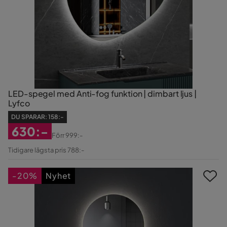
LED-spegel med Anti-fog funktion | dimbart ljus |
Lyfco
DU SPARAR:
158:-
630:-
Förr
999:-
Rabatterat
Original
Tidigare lägsta pris 788:-
Pris
Pris
-20%
Nyhet