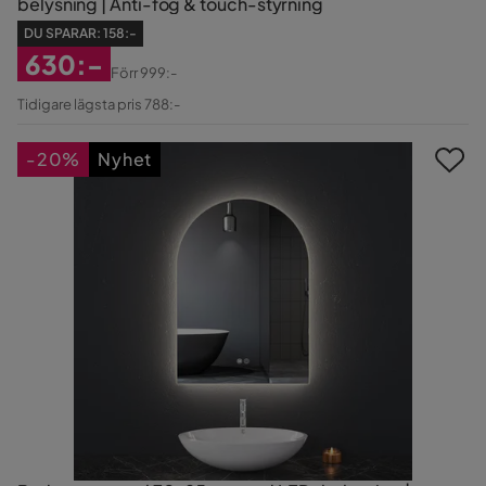
belysning | Anti-fog & touch-styrning
DU SPARAR:
158:-
630:-
Förr
999:-
Rabatterat
Original
Tidigare lägsta pris 788:-
Pris
Pris
-20%
Nyhet