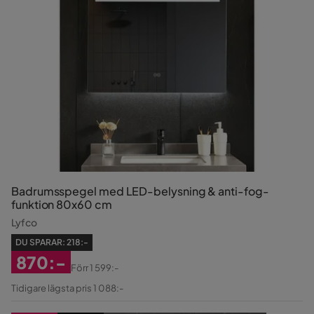
Badrumsspegel med LED-belysning & anti-fog-
funktion 80x60 cm
Lyfco
DU SPARAR:
218:-
870:-
Förr
1 599:-
Rabatterat
Original
Tidigare lägsta pris 1 088:-
Pris
Pris