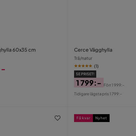
ghylla 60x35 cm
Cerce Vägghylla
Trä/natur
(
1
)
:-
SE PRISET!
1 799:-
Förr
1 999:-
Pris
Original
Tidigare lägsta pris 1 799:-
Pris
Få kvar
Nyhet