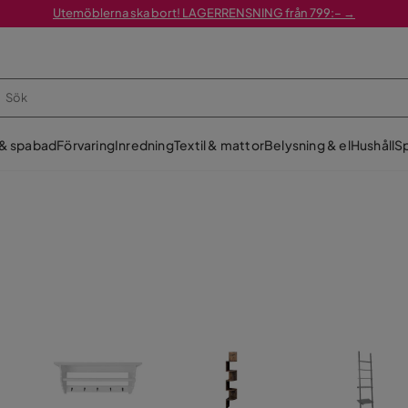
Utemöblerna ska bort! LAGERRENSNING från 799:– →
 & spabad
Förvaring
Inredning
Textil & mattor
Belysning & el
Hushåll
Sp