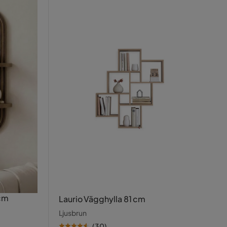
 cm
Laurio Vägghylla 81 cm
Ljusbrun
(
30
)