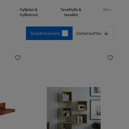
Hyllplan &
Tavelhylla &
Hyllsystem
hyllkonsol
tavellist
Sortera efter
Snabb leverans
Sortera efter