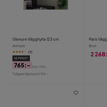
Glenure Vägghylla 123 cm
Paris Väg
Antracit
Brun
(
9
)
2 268
SE PRISET!
Pris
765:-
Förr
1 199:-
Pris
Original
Tidigare lägsta pris 765:-
Pris