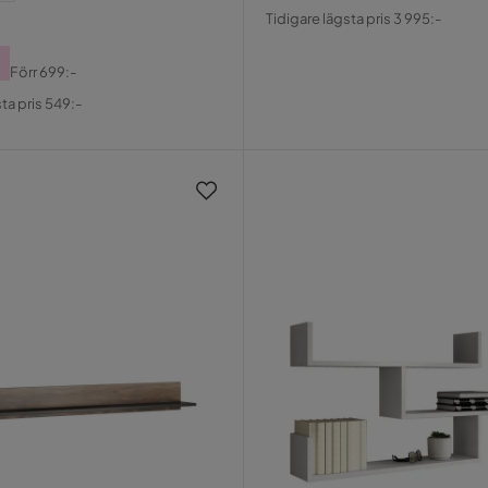
Pris
Original
Tidigare lägsta pris 3 995:-
Pris
-
Förr
699:-
al
ta pris 549:-