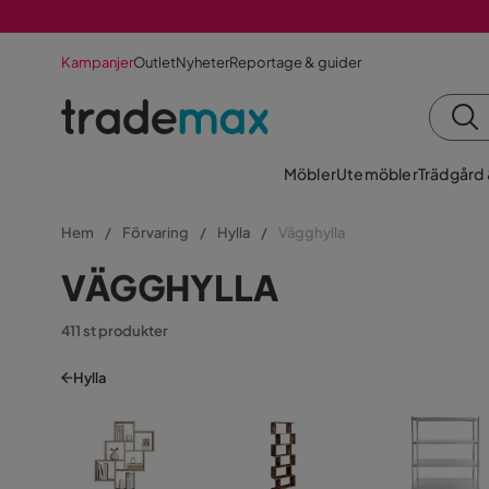
Kampanjer
Outlet
Nyheter
Reportage & guider
Möbler
Utemöbler
Trädgård
Hem
Förvaring
Hylla
Vägghylla
VÄGGHYLLA
411 st produkter
Hylla