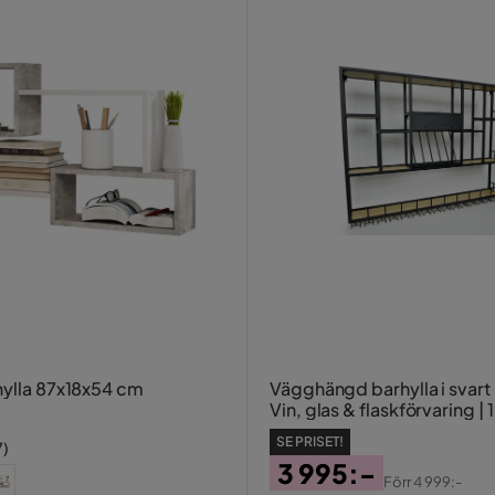
hylla 87x18x54 cm
Vägghängd barhylla i svart 
Vin, glas & flaskförvaring |
cm
SE PRISET!
7
)
3 995:-
Förr
4 999:-