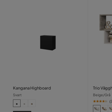
Kangana Highboard
Trio Vägg
Svart
Beige/Grå
(