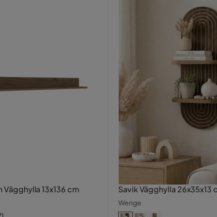
n Vägghylla 13x136 cm
Savik Vägghylla 26x35x13
Wenge
2
)