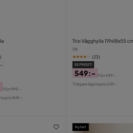
la
Trio Vägghylla 119x18x55 c
Vit
)
(
23
)
SE PRISET!
549:-
Förr
699:-
Pris
Original
Tidigare lägsta pris 549:-
-
Pris
Förr
999:-
al
ta pris 849:-
Nyhet