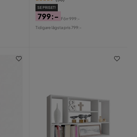
SE PRISET!
799:-
Förr
999:-
Pris
Original
Tidigare lägsta pris 799:-
Pris