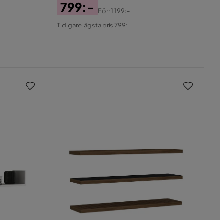
799:-
Förr
1 199:-
Pris
Original
Tidigare lägsta pris 799:-
Pris