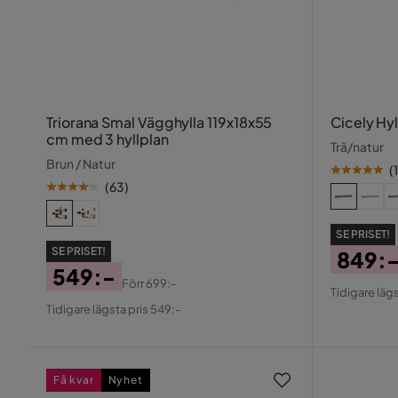
Triorana Smal Vägghylla 119x18x55
Cicely Hyl
cm med 3 hyllplan
Trä/natur
Brun / Natur
(
1
(
63
)
SE PRISET!
SE PRISET!
849:
549:-
Pris
Origin
Förr
699:-
Tidigare lägs
Pris
Original
Pris
Tidigare lägsta pris 549:-
Pris
Få kvar
Nyhet