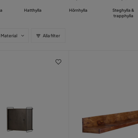
la
Hatthylla
Hörnhylla
Steghylla &
trapphylla
Material
Alla filter