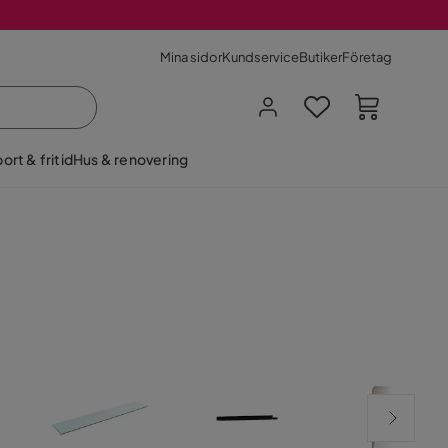
Mina sidor
Kundservice
Butiker
Företag
ort & fritid
Hus & renovering