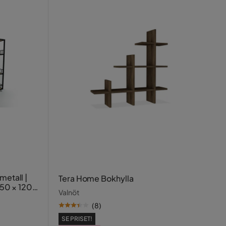
metall |
Tera Home Bokhylla
 150 × 120
Valnöt
(
8
)
SE PRISET!