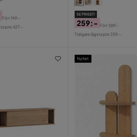
SE PRISET!
Förr
749:-
259:-
al
Förr
389:-
ta pris 427:-
Pris
Original
Tidigare lägsta pris 259:-
Pris
Nyhet