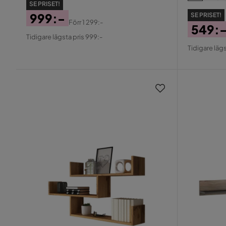
SE PRISET!
999:-
SE PRISET!
Förr
1 299:-
549:
Pris
Original
Tidigare lägsta pris 999:-
Pris
Origin
Pris
Tidigare lägs
Pris