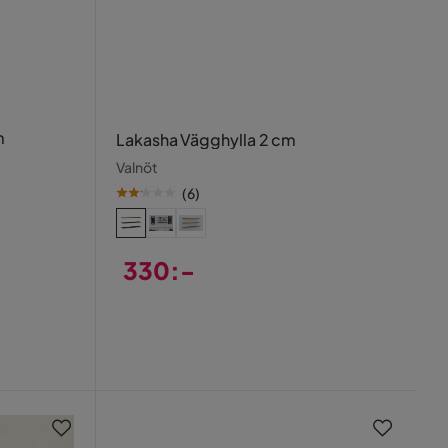
m
Lakasha Vägghylla 2 cm
Valnöt
(
6
)
330:-
Pris