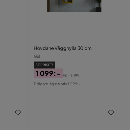
Hovdane Vägghylla 30 cm
Gul
SE PRISET!
1 099:-
Förr
1 499:-
Pris
Original
Tidigare lägsta pris 1 099:-
Pris