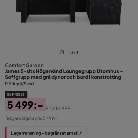
1 av 4
Comfort Garden
James 5-sits Högervänd Loungegrupp Utomhus –
Soffgrupp med grå dynor och bord i konstrotting
Mörkgrå/Svart
SE PRISET!
5 499:-
Förr
15 999:-
Pris
Original
Tidigare lägsta pris 5 499:-
Pris
Lagerrensning - begränsat antal! ⚡️