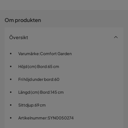
Om produkten
Översikt
Varumärke
:
Comfort Garden
Höjd (cm) Bord
:
65 cm
Fri höjd under bord
:
60
Längd (cm) Bord
:
145 cm
Sittdjup
:
69 cm
Artikelnummer
:
SYN0050274