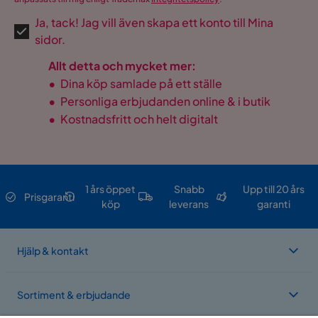
Ja, tack! Jag vill även skapa ett konto till Mina
sidor.
Allt detta och mycket mer:
•
Dina köp samlade på ett ställe
•
Personliga erbjudanden online & i butik
•
Kostnadsfritt och helt digitalt
1 års öppet
Snabb
Upp till 20 års
Prisgaranti
köp
leverans
garanti
Hjälp & kontakt
Sortiment & erbjudande