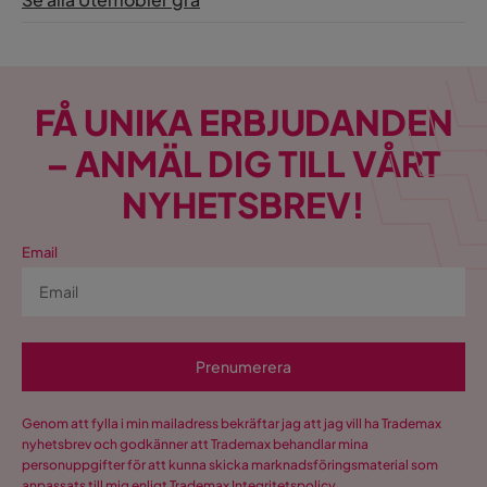
Visa fler recensioner
Verified by Trustvoice
FÅ UNIKA ERBJUDANDEN
– ANMÄL DIG TILL VÅRT
NYHETSBREV!
Email
Prenumerera
Genom att fylla i min mailadress bekräftar jag att jag vill ha Trademax
nyhetsbrev och godkänner att Trademax behandlar mina
personuppgifter för att kunna skicka marknadsföringsmaterial som
anpassats till mig enligt Trademax
Integritetspolicy
.