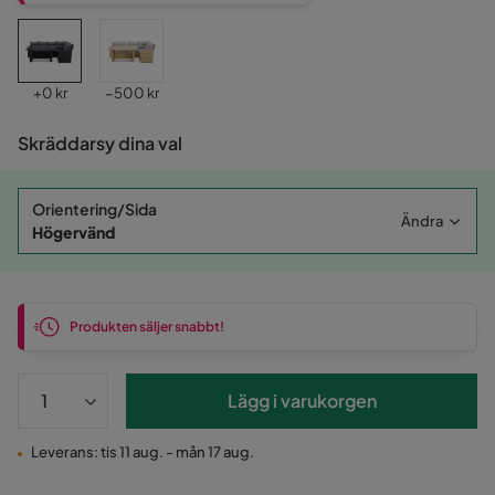
Pris
Pris
+
0 kr
−500 kr
Skräddarsy dina val
Orientering/Sida
Ändra
Högervänd
Produkten säljer snabbt!
Lägg i varukorgen
Leverans: tis 11 aug. - mån 17 aug.