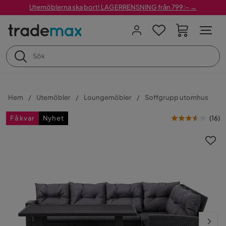
Utemöblerna ska bort! LAGERRENSNING från 799:– →
Hem
Utemöbler
Loungemöbler
Soffgrupp utomhus
Få kvar
Nyhet
(
16
)