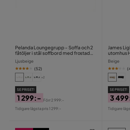
Pelanda Loungegrupp - Soffa och 2
James Lig
fåtöljer i stål soffbord med frostad
utomhus H
glasskiva
Ljusbeige
Beige
(
52
)
(
+2
SE PRISET!
SE PRISET!
1 299:-
3 499
Förr
2 999:-
Pris
Original
Pris
Origin
Tidigare lägsta pris 1 299:-
Tidigare lägs
Pris
Pris