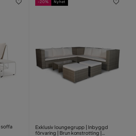
-20%
Nyhet
 soffa
Exklusiv loungegrupp | Inbyggd
förvaring | Brun konstrotting |