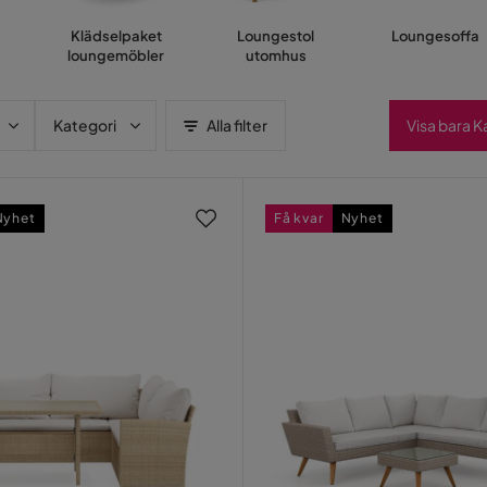
Klädselpaket
Loungestol
Loungesoffa
loungemöbler
utomhus
Kategori
Alla filter
Visa bara 
Nyhet
Få kvar
Nyhet