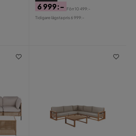
6 999:-
Förr
10 499:-
Pris
Original
Tidigare lägsta pris 6 999:-
Pris