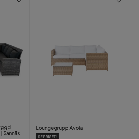
byggd
Loungegrupp Avola
 | Sannäs
SE PRISET!