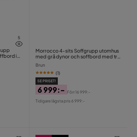
5
rupp
Morrocco 4-sits Soffgrupp utomhus
ffbord i
med grå dynor och soffbord med trä
a
utseende
Brun
(
1
)
SE PRISET!
6 999:-
Förr
16 999:-
Pris
Original
Tidigare lägsta pris 6 999:-
Pris