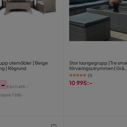
pp utemöbler | Beige
Stor loungegrupp | Tre sma
ing | Rögrund
förvaringsutrymmen | Grå
konstrotting
(
1
)
10 995:-
:-
Förr
11 499:-
Pris
al
ta pris 7 288:-