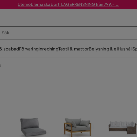
Utemöblerna ska bort! LAGERRENSNING från 799:– →
 & spabad
Förvaring
Inredning
Textil & mattor
Belysning & el
Hushåll
Sp
s