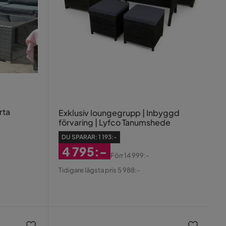
rta
Exklusiv loungegrupp | Inbyggd
förvaring | Lyfco Tanumshede
DU SPARAR:
1 193:-
4 795:-
Förr
14 999:-
Rabatterat
Original
Tidigare lägsta pris 5 988:-
Pris
Pris