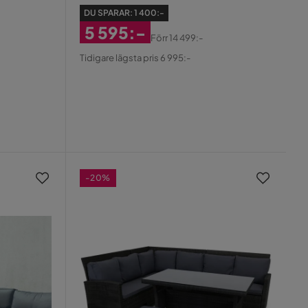
Djursvik
DU SPARAR:
1 400:-
5 595:-
Förr
14 499:-
Rabatterat
Original
Tidigare lägsta pris 6 995:-
Pris
Pris
-20%