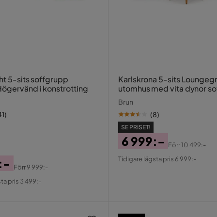
ht 5-sits soffgrupp
Karlskrona 5-sits Loungeg
ögervänd i konstrotting
utomhus med vita dynor so
konstrotting med glasskiv
Brun
41
)
(
8
)
SE PRISET!
6 999:-
Förr
10 499:-
Pris
Original
Tidigare lägsta pris 6 999:-
:-
Pris
Förr
9 999:-
al
ta pris 3 499:-