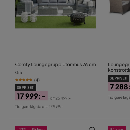
Comfy Loungegrupp Utomhus 76 cm
Loungegru
konstrott
Grå
SE PRISET!
(
4
)
7 288
SE PRISET!
Pris
Origin
17 999:-
Tidigare lägs
Förr
25 499:-
Pris
Pris
Original
Tidigare lägsta pris 17 999:-
Pris
-13%
Få kvar
Få kvar