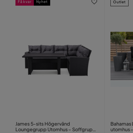
Få kvar
Nyhet
Outlet
James 5-sits Högervänd
Bahamas 
Loungegrupp Utomhus – Soffgrupp
utomhus -