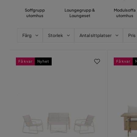
Soffgrupp
Loungegrupp &
Modulsoffa
utomhus
Loungeset
utomhus
Färg
Storlek
Antal sittplatser
Pris
Få kvar
Nyhet
Få kvar