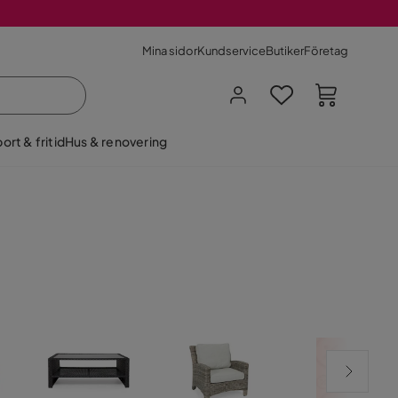
Mina sidor
Kundservice
Butiker
Företag
ort & fritid
Hus & renovering