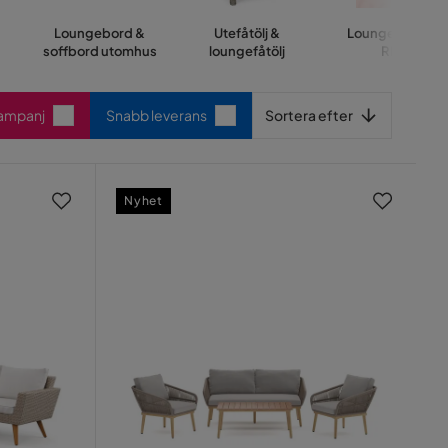
Loungebord &
Utefåtölj &
Loungemöbler
soffbord utomhus
loungefåtölj
REA
Sortera efter
Kampanj
Snabb leverans
Sortera efter
Nyhet