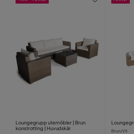
Loungegrupp utemöbler | Brun
Loungegru
konstrotting | Huvudskär
Brun/Vit