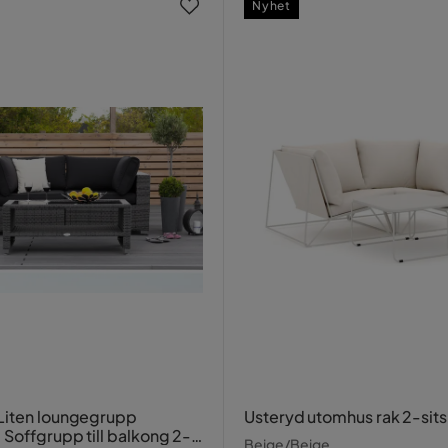
Nyhet
Liten loungegrupp
Usteryd utomhus rak 2-sits
 Soffgrupp till balkong 2-
Beige/Beige