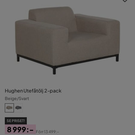
Hughen Utefåtölj 2-pack
Beige/Svart
SE PRISET!
8 999:-
Förr
13 499:-