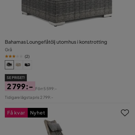
Bahamas Loungefåtölj utomhus i konstrotting
Grå
(
2
)
SE PRISET!
2 799:-
Förr
5 599:-
Pris
Original
Tidigare lägsta pris 2 799:-
Pris
Få kvar
Nyhet