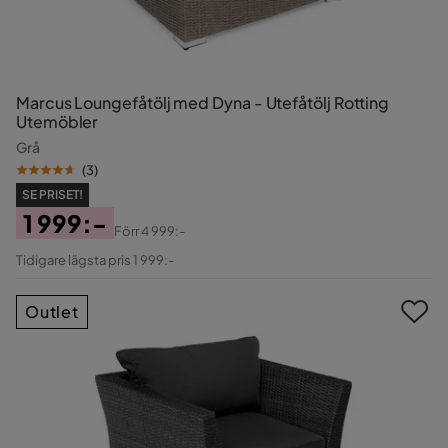
Marcus Loungefåtölj med Dyna - Utefåtölj Rotting
Utemöbler
Grå
(
3
)
SE PRISET!
1 999:-
Förr
4 999:-
Pris
Original
Tidigare lägsta pris 1 999:-
Pris
Outlet