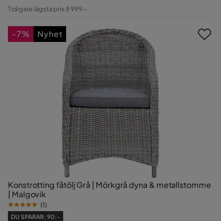
Pris
Original
Tidigare lägsta pris 8 999:-
Pris
-7%
Nyhet
Konstrotting fåtölj Grå | Mörkgrå dyna & metallstomme
| Malgovik
(
1
)
DU SPARAR:
90:-