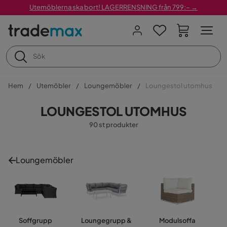
Utemöblerna ska bort! LAGERRENSNING från 799:– →
Hem
Utemöbler
Loungemöbler
Loungestol utomhus
LOUNGESTOL UTOMHUS
90 st produkter
Loungemöbler
Soffgrupp
Loungegrupp &
Modulsoffa