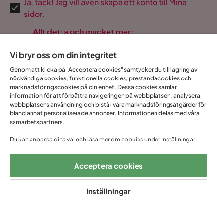
Ja, tack! Jag vill även skapa ett konto till Mina
sidor.
Allt detta och mycket mer:
•
Dina köp samlade på ett ställe
Vi bryr oss om din integritet
•
Personliga erbjudanden online & i butik
•
Kostnadsfritt och helt digitalt
Genom att klicka på "Acceptera cookies" samtycker du till lagring av
nödvändiga cookies, funktionella cookies, prestandacookies och
marknadsföringscookies på din enhet. Dessa cookies samlar
information för att förbättra navigeringen på webbplatsen, analysera
webbplatsens användning och bistå i våra marknadsföringsåtgärder för
bland annat personaliserade annonser. Informationen delas med våra
1 års öppet
Snabb
Upp till 20 års
Prisgaranti
samarbetspartners.
köp
leverans
garanti
Du kan anpassa dina val och läsa mer om cookies under Inställningar.
Hjälp & kontakt
Acceptera cookies
Sortiment & erbjudande
Inställningar