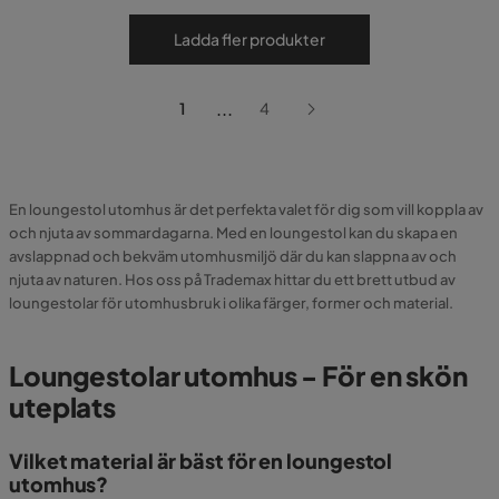
Ladda fler produkter
...
1
4
En loungestol utomhus är det perfekta valet för dig som vill koppla av
och njuta av sommardagarna. Med en loungestol kan du skapa en
avslappnad och bekväm utomhusmiljö där du kan slappna av och
njuta av naturen. Hos oss på Trademax hittar du ett brett utbud av
loungestolar för utomhusbruk i olika färger, former och material.
Loungestolar utomhus - För en skön
uteplats
Vilket material är bäst för en loungestol
utomhus?