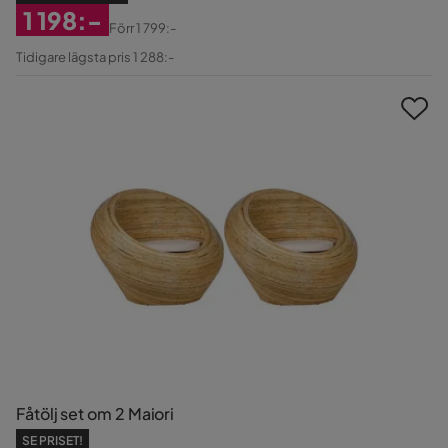
1 198:-
Förr
1 799:-
Rabatterat
Original
Tidigare lägsta pris 1 288:-
Pris
Pris
Fåtölj set om 2 Maiori
SE PRISET!