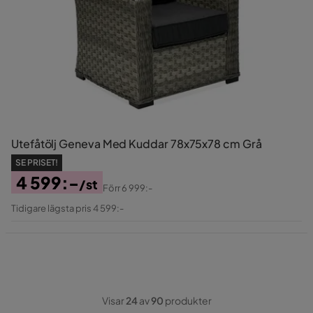
Utefåtölj Geneva Med Kuddar 78x75x78 cm Grå
SE PRISET!
4 599:-
/st
Förr
6 999:-
Pris
Original
Tidigare lägsta pris 4 599:-
Pris
Visar
24
av
90
produkter