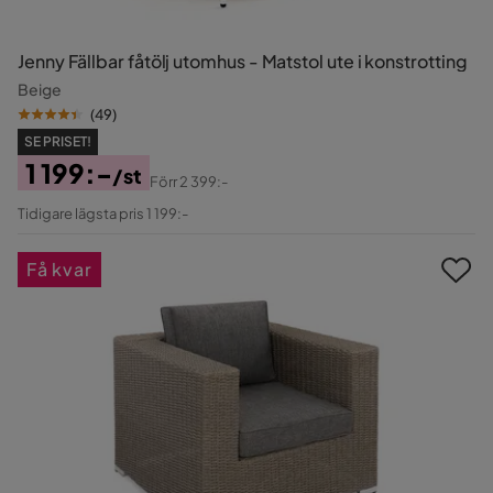
Jenny Fällbar fåtölj utomhus - Matstol ute i konstrotting
Beige
(
49
)
SE PRISET!
1 199:-
/st
Förr
2 399:-
Pris
Original
Tidigare lägsta pris 1 199:-
Pris
Få kvar