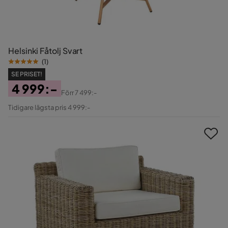
Helsinki Fåtolj Svart
(
1
)
SE PRISET!
4 999:-
Förr
7 499:-
Pris
Original
Tidigare lägsta pris 4 999:-
Pris