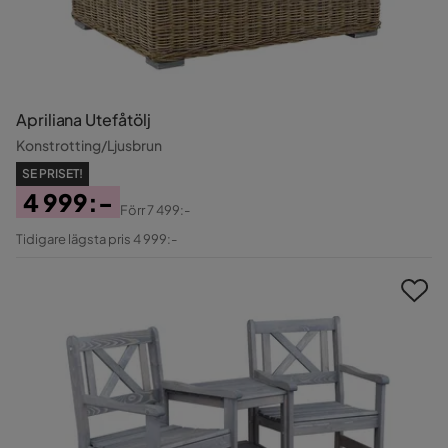
Apriliana Utefåtölj
Konstrotting/Ljusbrun
SE PRISET!
4 999:-
Förr
7 499:-
Pris
Original
Tidigare lägsta pris 4 999:-
Pris