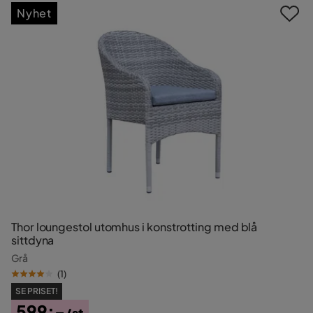
Nyhet
Thor loungestol utomhus i konstrotting med blå
sittdyna
Grå
(
1
)
SE PRISET!
599:-
/st