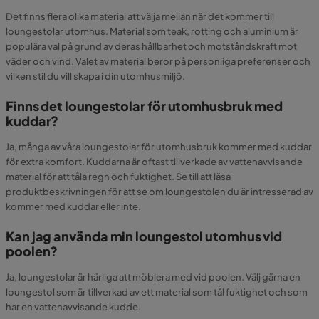
Det finns flera olika material att välja mellan när det kommer till
loungestolar utomhus. Material som teak, rotting och aluminium är
populära val på grund av deras hållbarhet och motståndskraft mot
väder och vind. Valet av material beror på personliga preferenser och
vilken stil du vill skapa i din utomhusmiljö.
Finns det loungestolar för utomhusbruk med
kuddar?
Ja, många av våra loungestolar för utomhusbruk kommer med kuddar
för extra komfort. Kuddarna är oftast tillverkade av vattenavvisande
material för att tåla regn och fuktighet. Se till att läsa
produktbeskrivningen för att se om loungestolen du är intresserad av
kommer med kuddar eller inte.
Kan jag använda min loungestol utomhus vid
poolen?
Ja, loungestolar är härliga att möblera med vid poolen. Välj gärna en
loungestol som är tillverkad av ett material som tål fuktighet och som
har en vattenavvisande kudde.