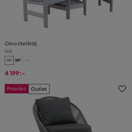
Olivo Utefåtölj
Grå
4 199:-
Pris
Prisvärt
Outlet