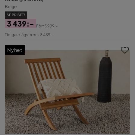
Beige
SE PRISET!
3 439:-
Förr
5 999:-
Pris
Original
Tidigare lägsta pris 3 439:-
Pris
Nyhet