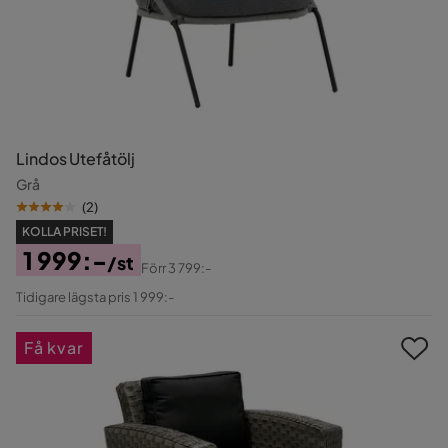
Lindos Utefåtölj
Grå
(
2
)
KOLLA PRISET!
1 999:-
/st
Förr
3 799:-
Pris
Original
Tidigare lägsta pris 1 999:-
Pris
Få kvar