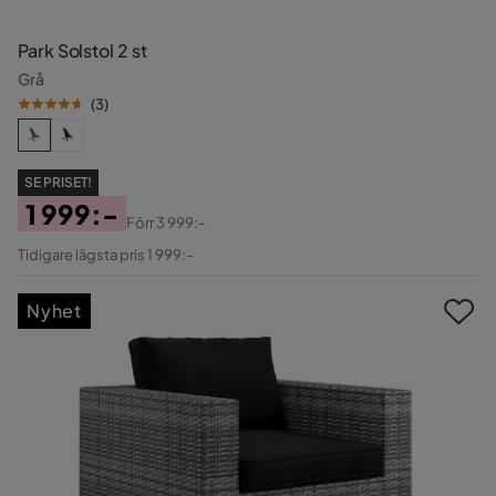
Park Solstol 2 st
Grå
(
3
)
SE PRISET!
1 999:-
Förr
3 999:-
Pris
Original
Tidigare lägsta pris 1 999:-
Pris
Nyhet