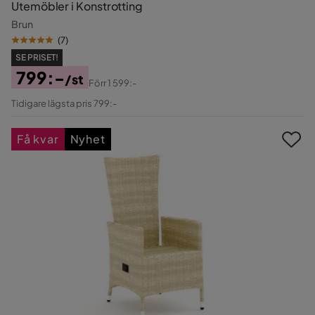
Utemöbler i Konstrotting
Brun
(
7
)
SE PRISET!
799:-
/st
Förr
1 599:-
Pris
Original
Tidigare lägsta pris 799:-
Pris
Få kvar
Nyhet