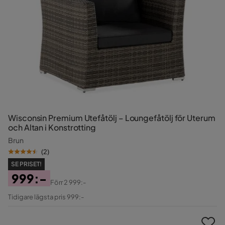
Wisconsin Premium Utefåtölj – Loungefåtölj för Uterum
och Altan i Konstrotting
Brun
(
2
)
SE PRISET!
999:-
Förr
2 999:-
Pris
Original
Tidigare lägsta pris 999:-
Pris