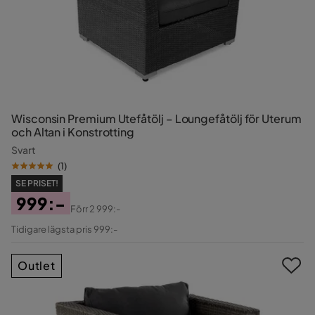
Wisconsin Premium Utefåtölj – Loungefåtölj för Uterum
och Altan i Konstrotting
Svart
(
1
)
SE PRISET!
999:-
Förr
2 999:-
Pris
Original
Tidigare lägsta pris 999:-
Pris
Outlet