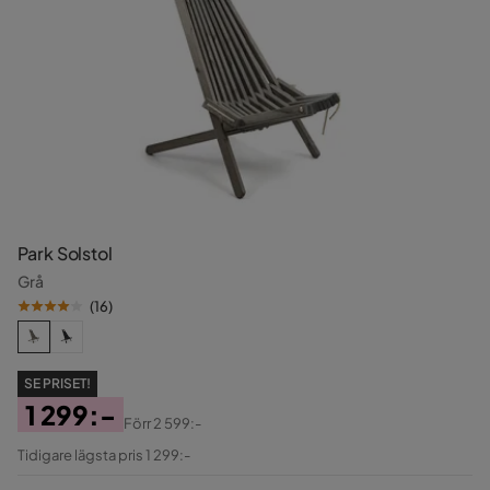
Park Solstol
Grå
(
16
)
SE PRISET!
1 299:-
Förr
2 599:-
Pris
Original
Tidigare lägsta pris 1 299:-
Pris