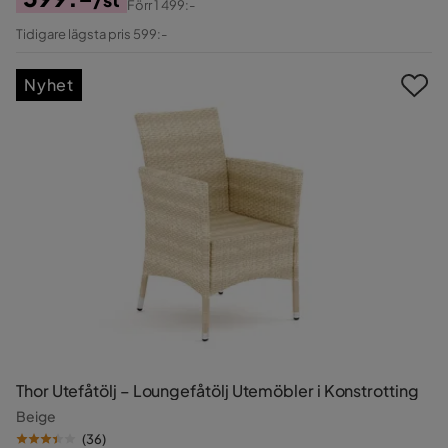
Förr
1 499:-
Pris
Original
Tidigare lägsta pris 599:-
Pris
Nyhet
Thor Utefåtölj – Loungefåtölj Utemöbler i Konstrotting
Beige
(
36
)