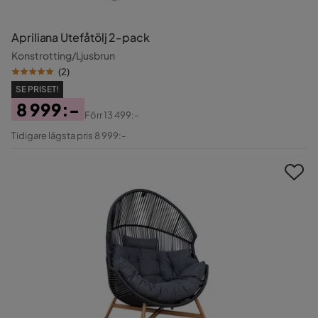
Apriliana Utefåtölj 2-pack
Konstrotting/Ljusbrun
(
2
)
SE PRISET!
8 999:-
Förr
13 499:-
Pris
Original
Tidigare lägsta pris 8 999:-
Pris