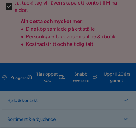
Ja, tack! Jag vill även skapa ett konto till Mina
sidor.
Allt detta och mycket mer:
•
Dina köp samlade på ett ställe
•
Personliga erbjudanden online & i butik
•
Kostnadsfritt och helt digitalt
1 års öppet
Snabb
Upp till 20 års
Prisgaranti
köp
leverans
garanti
Hjälp & kontakt
Sortiment & erbjudande