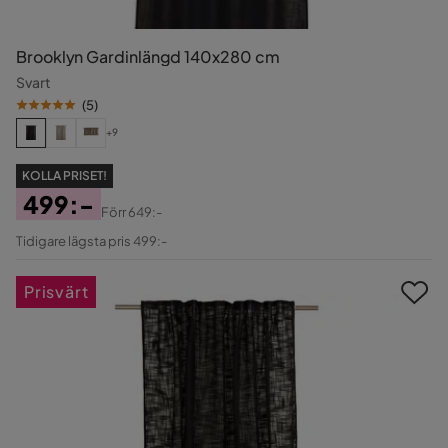
Brooklyn Gardinlängd 140x280 cm
Svart
(
5
)
+9
KOLLA PRISET!
499:-
Förr
649:-
Pris
Original
Tidigare lägsta pris 499:-
Pris
Prisvärt