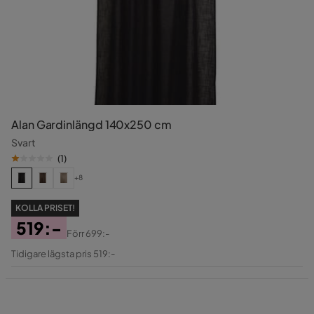
Alan Gardinlängd 140x250 cm
Svart
(
1
)
+8
KOLLA PRISET!
519:-
Förr
699:-
Pris
Original
Tidigare lägsta pris 519:-
Pris