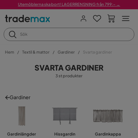
Utemöblerna ska bort! LAGERRENSNING från 799:– →
Hem
Textil & mattor
Gardiner
Svarta gardiner
SVARTA GARDINER
3 st produkter
Gardiner
Gardinlängder
Hissgardin
Gardinkappa