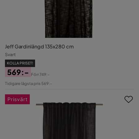
Jeff Gardinlängd 135x280 cm
Svart
KOLLA PRISET!
569:-
Förr
749:-
Pris
Original
Tidigare lägsta pris 569:-
Pris
Prisvärt