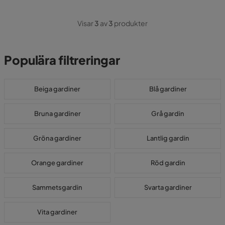
Visar
3
av
3
produkter
Populära filtreringar
Beiga gardiner
Blå gardiner
Bruna gardiner
Grå gardin
Gröna gardiner
Lantlig gardin
Orange gardiner
Röd gardin
Sammetsgardin
Svarta gardiner
Vita gardiner