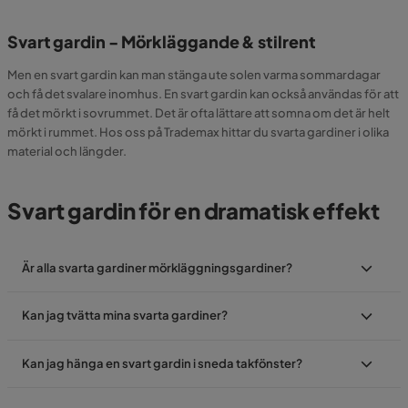
Svart gardin - Mörkläggande & stilrent
Men en svart gardin kan man stänga ute solen varma sommardagar
och få det svalare inomhus. En svart gardin kan också användas för att
få det mörkt i sovrummet. Det är ofta lättare att somna om det är helt
mörkt i rummet. Hos oss på Trademax hittar du svarta gardiner i olika
material och längder.
Svart gardin för en dramatisk effekt
Är alla svarta gardiner mörkläggningsgardiner?
Kan jag tvätta mina svarta gardiner?
Kan jag hänga en svart gardin i sneda takfönster?