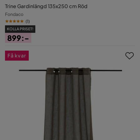
Trine Gardinlängd 135x250 cm Röd
Fondaco
(
1
)
KOLLA PRISET!
899:-
Pris
Få kvar