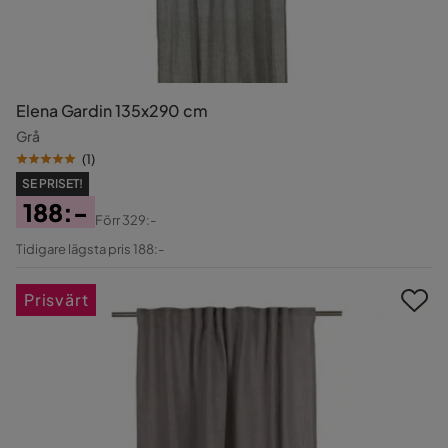
Elena Gardin 135x290 cm
Grå
(
1
)
SE PRISET!
188:-
Förr
329:-
Pris
Original
Tidigare lägsta pris 188:-
Pris
Prisvärt