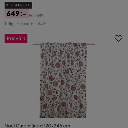
KOLLA PRISET!
649:-
Förr
849:-
Pris
Original
Tidigare lägsta pris 649:-
Pris
Prisvärt
Noel Gardinlängd 120x245 cm