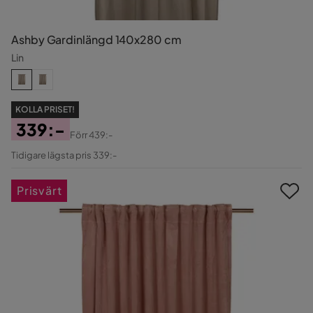
Ashby Gardinlängd 140x280 cm
Lin
KOLLA PRISET!
339:-
Förr
439:-
Pris
Original
Tidigare lägsta pris 339:-
Pris
Prisvärt