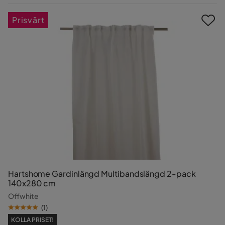
Pris
Prisvärt
Hartshome Gardinlängd Multibandslängd 2-pack
140x280 cm
Offwhite
(
1
)
KOLLA PRISET!