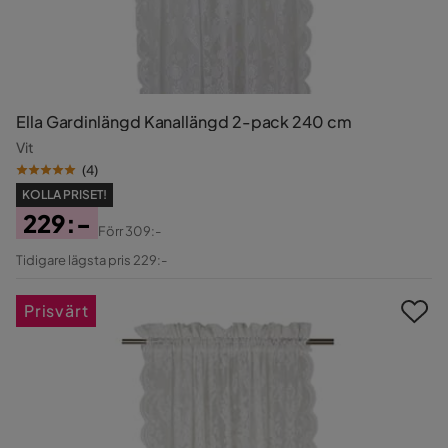
Ella Gardinlängd Kanallängd 2-pack 240 cm
Vit
(
4
)
KOLLA PRISET!
229:-
Förr
309:-
Pris
Original
Tidigare lägsta pris 229:-
Pris
Prisvärt