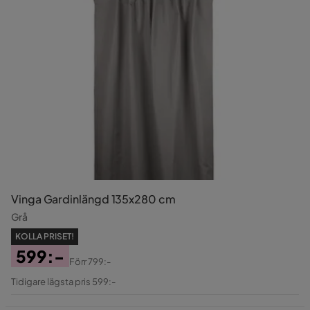
Vinga Gardinlängd 135x280 cm
Grå
KOLLA PRISET!
599:-
Förr
799:-
Pris
Original
Tidigare lägsta pris 599:-
Pris