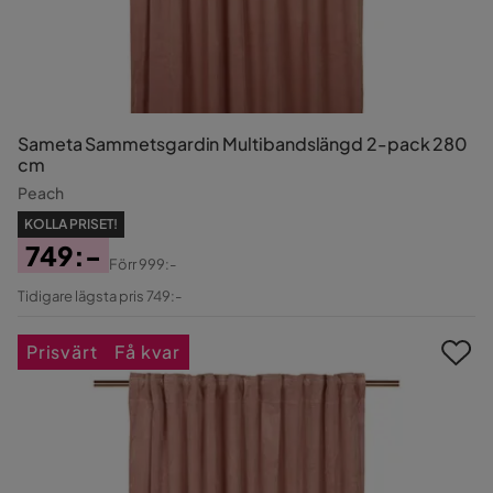
Sameta Sammetsgardin Multibandslängd 2-pack 280
cm
Peach
KOLLA PRISET!
749:-
Förr
999:-
Pris
Original
Tidigare lägsta pris 749:-
Pris
Prisvärt
Få kvar