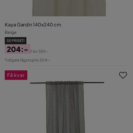
Kaya Gardin 140x240 cm
Beige
SE PRISET!
204:-
Förr
359:-
Pris
Original
Tidigare lägsta pris 204:-
Pris
Få kvar