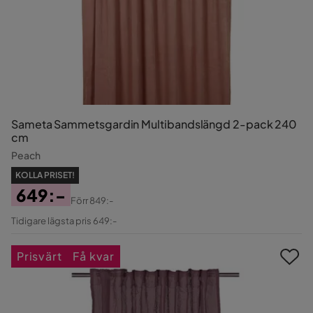
Sameta Sammetsgardin Multibandslängd 2-pack 240
cm
Peach
KOLLA PRISET!
649:-
Förr
849:-
Pris
Original
Tidigare lägsta pris 649:-
Pris
Prisvärt
Få kvar