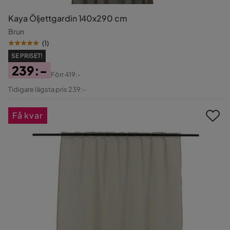
Kaya Öljettgardin 140x290 cm
Brun
(
1
)
SE PRISET!
239:-
Förr
419:-
Pris
Original
Tidigare lägsta pris 239:-
Pris
Få kvar