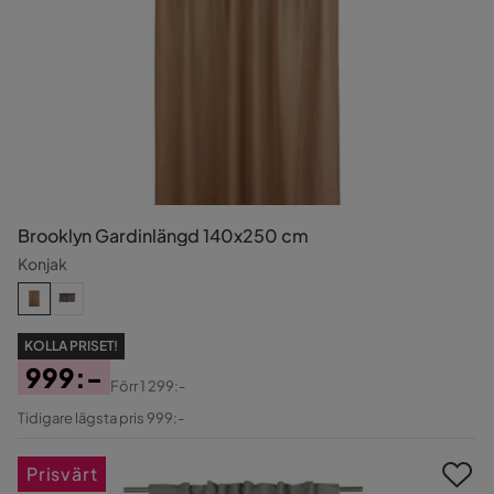
Brooklyn Gardinlängd 140x250 cm
Konjak
KOLLA PRISET!
999:-
Förr
1 299:-
Pris
Original
Tidigare lägsta pris 999:-
Pris
Prisvärt