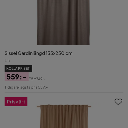
Sissel Gardinlängd 135x250 cm
Lin
KOLLA PRISET!
559:-
Förr
749:-
Pris
Original
Tidigare lägsta pris 559:-
Pris
Prisvärt