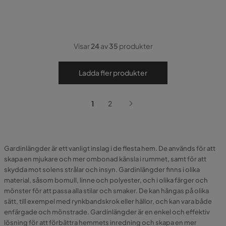
Visar
24
av
35
produkter
Ladda fler produkter
1
2
Gardinlängder är ett vanligt inslag i de flesta hem. De används för att
skapa en mjukare och mer ombonad känsla i rummet, samt för att
skydda mot solens strålar och insyn. Gardinlängder finns i olika
material, såsom bomull, linne och polyester, och i olika färger och
mönster för att passa alla stilar och smaker. De kan hängas på olika
sätt, till exempel med rynkbandskrok eller hällor, och kan vara både
enfärgade och mönstrade. Gardinlängder är en enkel och effektiv
lösning för att förbättra hemmets inredning och skapa en mer