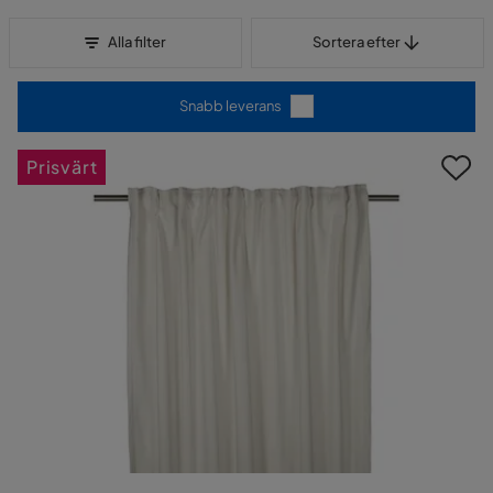
Sortera efter
Alla filter
Sortera efter
Snabb leverans
Prisvärt