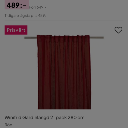
489:-
Förr
649:-
Pris
Original
Tidigare lägsta pris 489:-
Pris
Prisvärt
Winifrid Gardinlängd 2-pack 280 cm
Röd