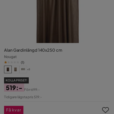
Alan Gardinlängd 140x250 cm
Nougat
(
1
)
+8
KOLLA PRISET!
519:-
Förr
699:-
Pris
Original
Tidigare lägsta pris 519:-
Pris
Få kvar