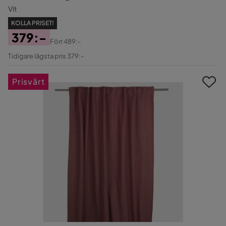
Vit
KOLLA PRISET!
379:-
Förr
489:-
Pris
Original
Tidigare lägsta pris 379:-
Pris
Prisvärt