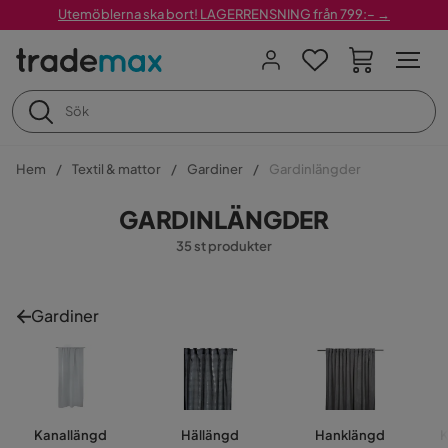
Utemöblerna ska bort! LAGERRENSNING från 799:– →
Hem
Textil & mattor
Gardiner
Gardinlängder
GARDINLÄNGDER
35 st produkter
Gardiner
Kanallängd
Hällängd
Hanklängd
K