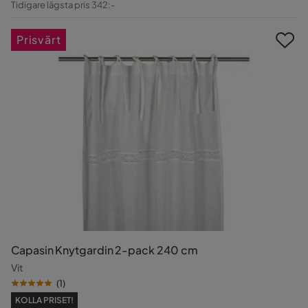
Tidigare lägsta pris 342:-
Pris
Prisvärt
Capasin Knytgardin 2-pack 240 cm
Vit
(
1
)
KOLLA PRISET!