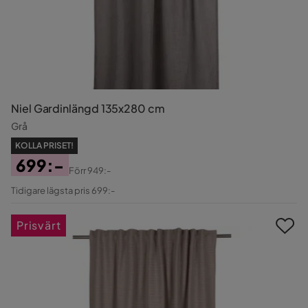
Niel Gardinlängd 135x280 cm
Grå
KOLLA PRISET!
699:-
Förr
949:-
Pris
Original
Tidigare lägsta pris 699:-
Pris
Prisvärt