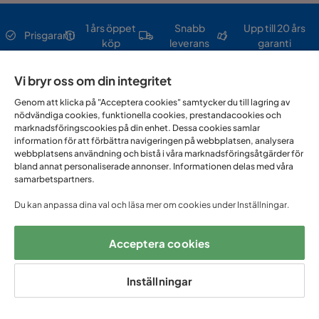
1 års öppet
Snabb
Upp till 20 års
Prisgaranti
köp
leverans
garanti
Vi bryr oss om din integritet
Hjälp & kontakt
Genom att klicka på "Acceptera cookies" samtycker du till lagring av
nödvändiga cookies, funktionella cookies, prestandacookies och
marknadsföringscookies på din enhet. Dessa cookies samlar
Sortiment & erbjudande
information för att förbättra navigeringen på webbplatsen, analysera
webbplatsens användning och bistå i våra marknadsföringsåtgärder för
bland annat personaliserade annonser. Informationen delas med våra
Om Trademax
samarbetspartners.
Du kan anpassa dina val och läsa mer om cookies under Inställningar.
Vi finns i flera länder
Acceptera cookies
Inställningar