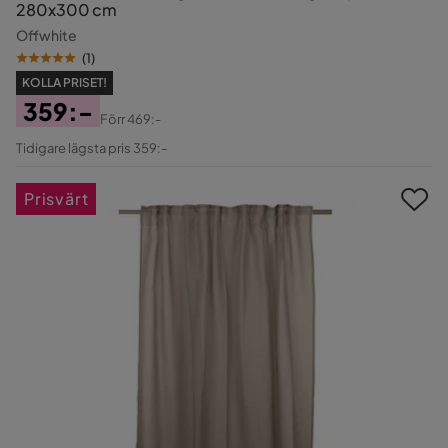
280x300 cm
Offwhite
(
1
)
KOLLA PRISET!
359:-
Förr
469:-
Pris
Original
Tidigare lägsta pris 359:-
Pris
Prisvärt