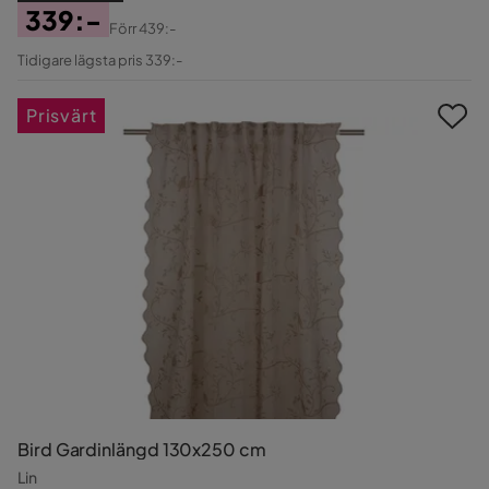
339:-
Förr
439:-
Pris
Original
Tidigare lägsta pris 339:-
Pris
Prisvärt
Bird Gardinlängd 130x250 cm
Lin