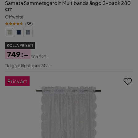
Sameta Sammetsgardin Multibandslängd 2-pack 280
cm
Offwhite
(
35
)
KOLLA PRISET!
749:-
Förr
999:-
Pris
Original
Tidigare lägsta pris 749:-
Pris
Prisvärt