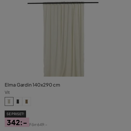
Elma Gardin 140x290 cm
Vit
SE PRISET!
342:-
Förr
649:-
Pris
Original