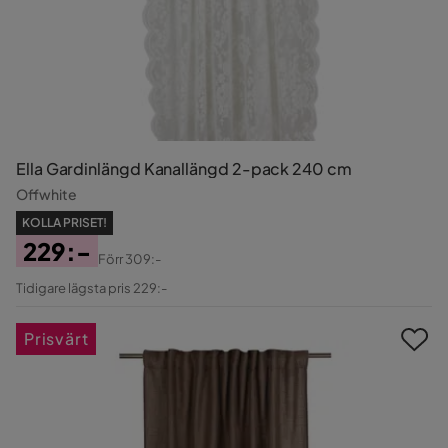
Ella Gardinlängd Kanallängd 2-pack 240 cm
Offwhite
KOLLA PRISET!
229:-
Förr
309:-
Pris
Original
Tidigare lägsta pris 229:-
Pris
Prisvärt