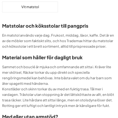
Vit matstol
Matstolar och köksstolar till pangpris
En matstol används varje dag. Frukost, middag, läxor, kaffe. Det är en
av de möbler som faktiskt slits, och hos Trademax hittar du matstolar
och köksstolar i ett brett sortiment, alltid till prispressade priser.
Material som håller för dagligt bruk
Sammet och bouclé är mjuka och omfamnande att sitta i. Kräver lite
mer skötsel, fläckar torkar du upp direkt och speciella
rengöringsmedel kan behövas. Inte bästa valet om du har barn som
äter spagetti med händerna.
Konstläder och skinn torkar du av med en fuktig trasa. Tål mer i
vardagen. Trästolar utan stoppning är det lättsköttaste av allt, en blöt
trasa räcker. Lite hårdare att sitta i länge, men en stolsdyna löser det.
Rotting ger ett luftigt och lantligt intryck men är känsligare för fukt.
Med eller utan armstöd?