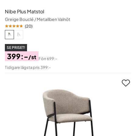
Nibe Plus Matstol
Greige Bouclé / Metallben Valnöt
(
20
)
SE PRISET!
399:-
/st
Förr
699:-
Pris
Original
Tidigare lägsta pris 399:-
Pris