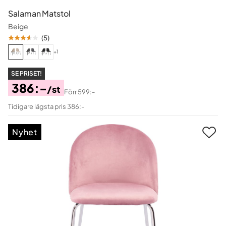
Salaman Matstol
Beige
(
5
)
+1
SE PRISET!
386:-
/st
Förr
599:-
Pris
Original
Tidigare lägsta pris 386:-
Pris
Nyhet