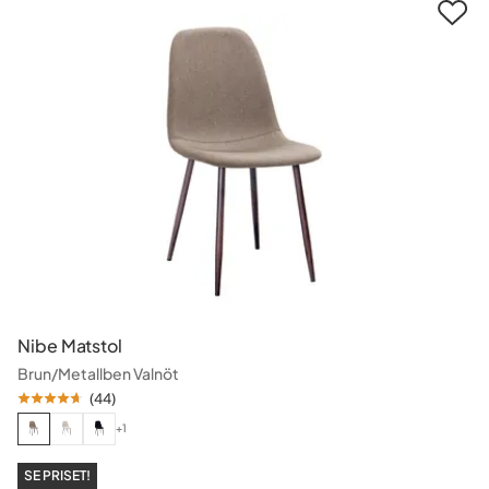
Nibe Matstol
Brun/Metallben Valnöt
(
44
)
+1
SE PRISET!