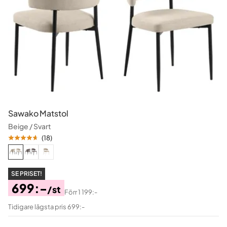
Sawako Matstol
Beige / Svart
(
18
)
SE PRISET!
699:-
/st
Förr
1 199:-
Pris
Original
Tidigare lägsta pris 699:-
Pris