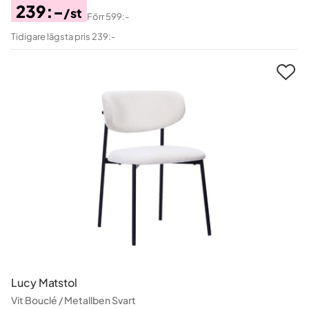
239:-
/st
Förr
599:-
Pris
Original
Tidigare lägsta pris 239:-
Pris
Lucy Matstol
Vit Bouclé / Metallben Svart