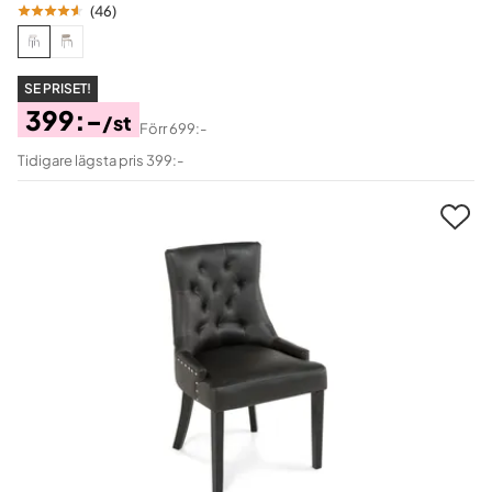
(
46
)
SE PRISET!
399:-
/st
Förr
699:-
Pris
Original
Tidigare lägsta pris 399:-
Pris