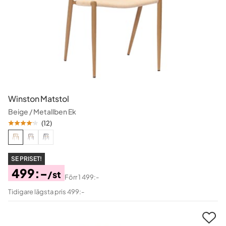
Winston Matstol
Beige / Metallben Ek
(
12
)
SE PRISET!
499:-
/st
Förr
1 499:-
Pris
Original
Tidigare lägsta pris 499:-
Pris