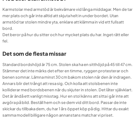
Karmstolar med armstöd är bekvämare vid långa middagar. Men de tar
mer plats och går inte alltid att skjuta helt in under bordet. Utan
armstöd tar stolen mindre yta, enklare att klämma in vid ett fullsatt
bord.
Det beror på hur du sitter och hur mycket plats du har. Inget rätt eller
fel.
Det som de flesta missar
Standard bordshöjd är 75 cm. Stolen ska ha en sitthöjd på 45 till 47 cm.
Stämmer det inte märks det efter en timme, ryggen protesterar och
benen somnar. Lämna minst 30 cm bakom stolen när den är indragen.
Annars blir det trångt att resa sig. Och kolla att stolsbenen inte
kolliderar med bordsbenen när du skjuter in stolen. Det låter självklart.
Det är ändå ett vanligt misstag. Hur en stol känns att sitta i går inte att
avgöra på bild. Beställ hem och se dem vid ditt bord. Passar de inte
skickar du tillbaka dem, du har 1 års öppet köp på dig. Hittar du exakt
samma modell billigare någon annanstans matchar vi priset.