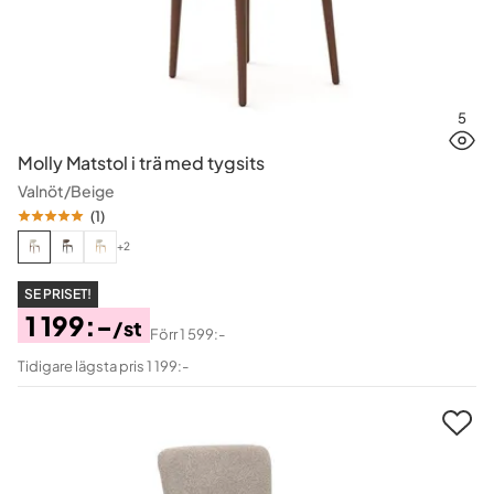
5
Molly Matstol i trä med tygsits
Valnöt/Beige
(
1
)
+2
SE PRISET!
1 199:-
/st
Förr
1 599:-
Pris
Original
Tidigare lägsta pris 1 199:-
Pris