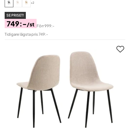
+2
SE PRISET!
749:-
/st
Förr
999:-
Pris
Original
Tidigare lägsta pris 749:-
Pris