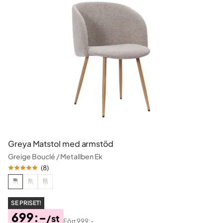
Greya Matstol med armstöd
Greige Bouclé / Metallben Ek
(
8
)
SE PRISET!
699:-
/st
Förr
999:-