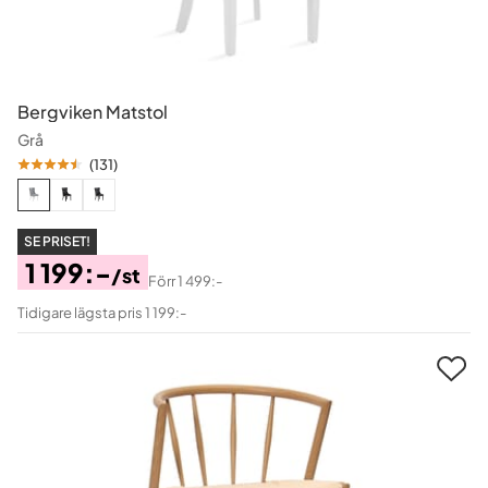
Bergviken Matstol
Grå
(
131
)
SE PRISET!
1 199:-
/st
Förr
1 499:-
Pris
Original
Tidigare lägsta pris 1 199:-
Pris