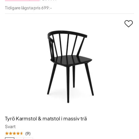
Pris
Original
Tidigare lägsta pris 699:-
Pris
Tyrö Karmstol & matstol i massiv trä
Svart
(
9
)