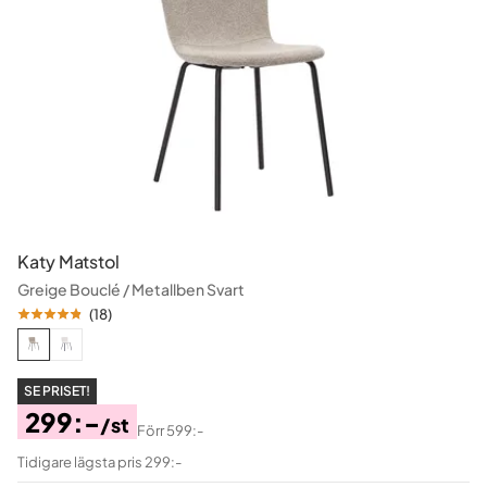
Katy Matstol
Greige Bouclé / Metallben Svart
(
18
)
SE PRISET!
299:-
/st
Förr
599:-
Pris
Original
Tidigare lägsta pris 299:-
Pris