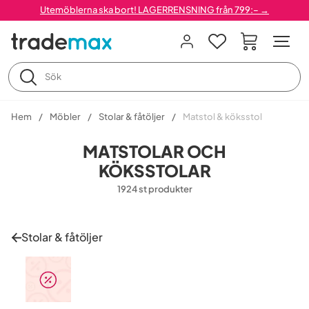
Utemöblerna ska bort! LAGERRENSNING från 799:– →
Hem
Möbler
Stolar & fåtöljer
Matstol & köksstol
MATSTOLAR OCH
KÖKSSTOLAR
1924 st produkter
Stolar & fåtöljer