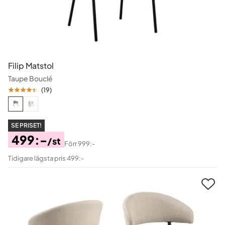
Filip Matstol
Taupe Bouclé
(
19
)
SE PRISET!
499:-
/st
Förr
999:-
Pris
Original
Tidigare lägsta pris 499:-
Pris