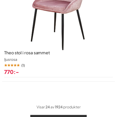
Theo stol i rosa sammet
ljusrosa
(
1
)
770:-
Pris
Visar
24
av
1924
produkter