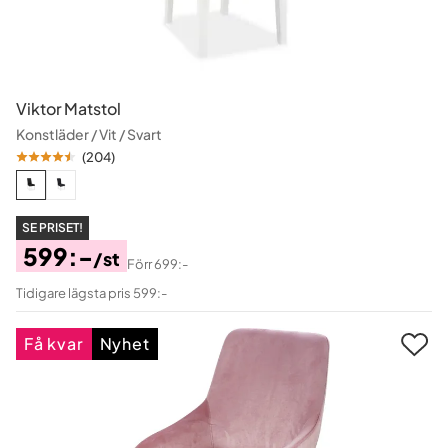
Viktor Matstol
Konstläder / Vit / Svart
(
204
)
SE PRISET!
599:-
/st
Förr
699:-
Pris
Original
Tidigare lägsta pris 599:-
Pris
Få kvar
Nyhet