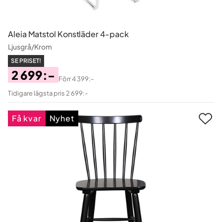
Aleia Matstol Konstläder 4-pack
Ljusgrå/Krom
SE PRISET!
2 699:-
Förr
4 399:-
Pris
Original
Tidigare lägsta pris 2 699:-
Pris
Få kvar
Nyhet