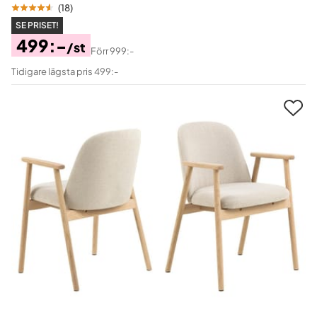
(
18
)
SE PRISET!
499:-
/st
Förr
999:-
Pris
Original
Tidigare lägsta pris 499:-
Pris