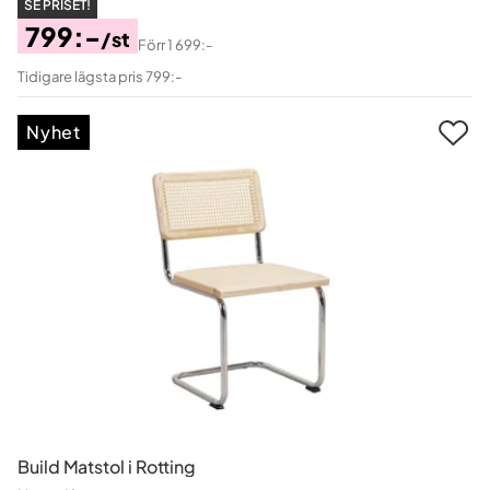
SE PRISET!
799:-
/st
Förr
1 699:-
Pris
Original
Tidigare lägsta pris 799:-
Pris
Nyhet
Build Matstol i Rotting