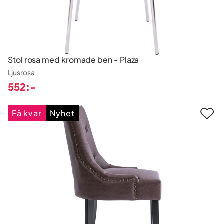
Stol rosa med kromade ben - Plaza
Ljusrosa
552:-
Pris
Få kvar
Nyhet