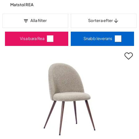
Matstol REA
Sortera efter
Alla filter
Sortera efter
Visa bara Rea
Snabb leverans