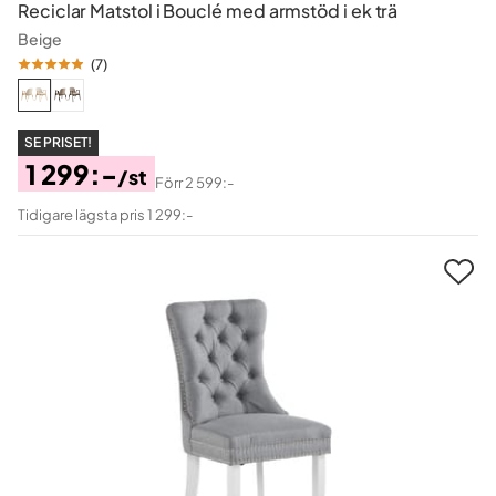
Reciclar Matstol i Bouclé med armstöd i ek trä
Beige
(
7
)
SE PRISET!
1 299:-
/st
Förr
2 599:-
Pris
Original
Tidigare lägsta pris 1 299:-
Pris