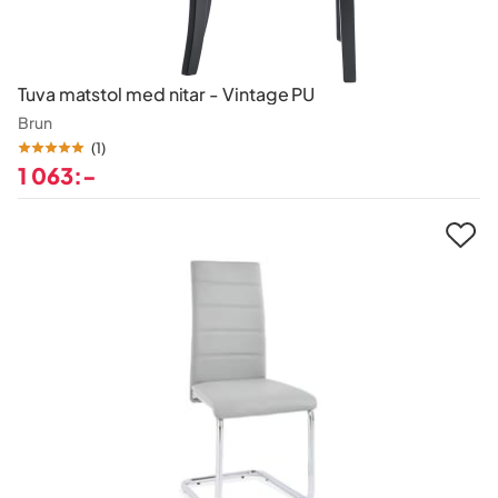
Tuva matstol med nitar - Vintage PU
Brun
(
1
)
1 063:-
Pris