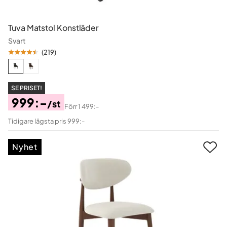
Tuva Matstol Konstläder
Svart
(
219
)
SE PRISET!
999:-
/st
Förr
1 499:-
Pris
Original
Tidigare lägsta pris 999:-
Pris
Nyhet