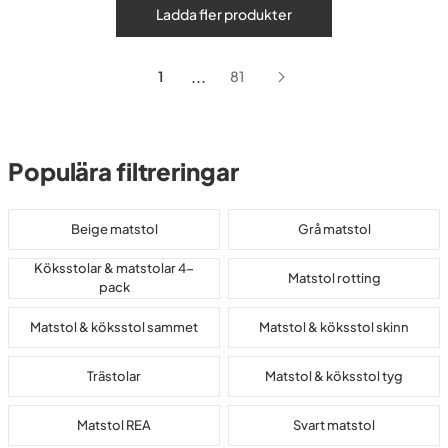
Ladda fler produkter
...
1
81
Populära filtreringar
Beige matstol
Grå matstol
Köksstolar & matstolar 4-
Matstol rotting
pack
Matstol & köksstol sammet
Matstol & köksstol skinn
Trästolar
Matstol & köksstol tyg
Matstol REA
Svart matstol