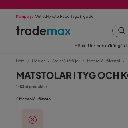
Kampanjer
Outlet
Nyheter
Reportage & guider
Möbler
Utemöbler
Trädgård
Hem
Möbler
Stolar & fåtöljer
Matstol & köksstol
MATSTOLAR I TYG OCH 
1483 st produkter
Matstol & köksstol