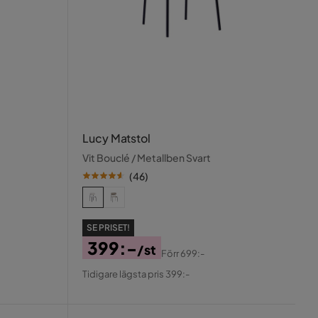
Lucy Matstol
Vit Bouclé / Metallben Svart
(
46
)
SE PRISET!
399:-
/st
Förr
699:-
Pris
Original
Tidigare lägsta pris 399:-
Pris