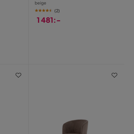
beige
(
2
)
1 481:-
Pris