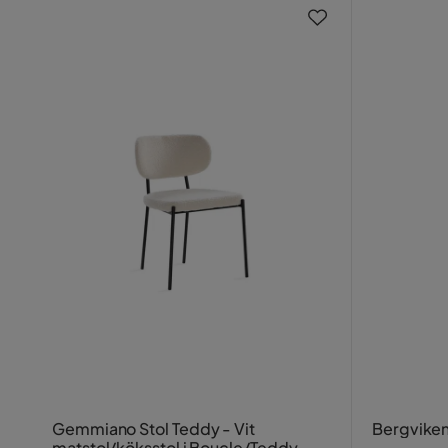
Gemmiano Stol Teddy - Vit
Bergviken
matstol/köksstol i Boucle/Teddy