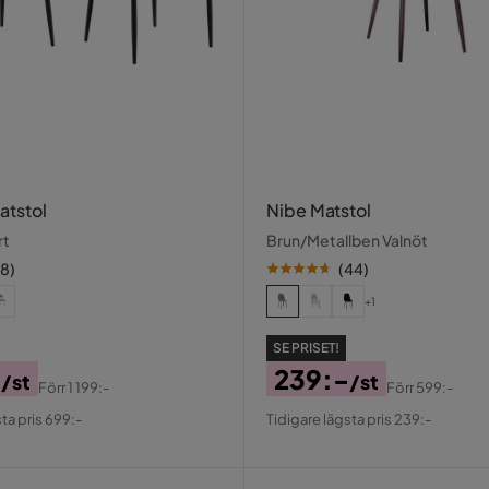
atstol
Nibe Matstol
rt
Brun/Metallben Valnöt
18
)
(
44
)
+1
SE PRISET!
-
239:-
/st
/st
Förr
1 199:-
Förr
599:-
al
Pris
Original
ta pris 699:-
Tidigare lägsta pris 239:-
Pris