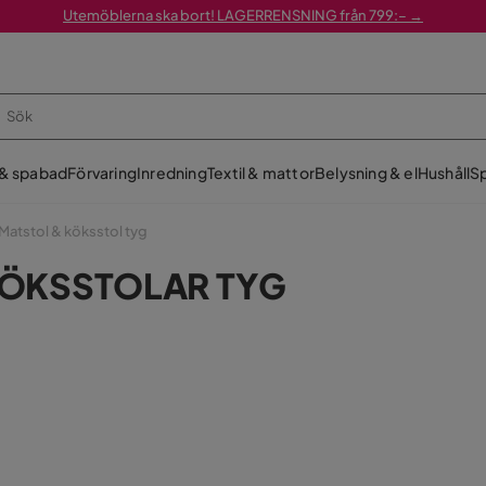
Utemöblerna ska bort! LAGERRENSNING från 799:– →
 & spabad
Förvaring
Inredning
Textil & mattor
Belysning & el
Hushåll
Sp
Matstol & köksstol tyg
KÖKSSTOLAR TYG