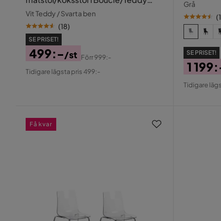
Grå
med svarta metallben
Vit Teddy / Svarta ben
(
(
18
)
SE PRISET!
499:-
/st
SE PRISET!
Förr
999:-
1 199:
Pris
Original
Tidigare lägsta pris 499:-
Pris
Origin
Pris
Tidigare lägs
Pris
Få kvar