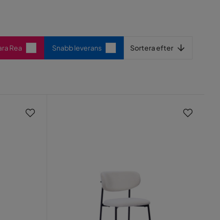
Sortera efter
ara Rea
Snabb leverans
Sortera efter