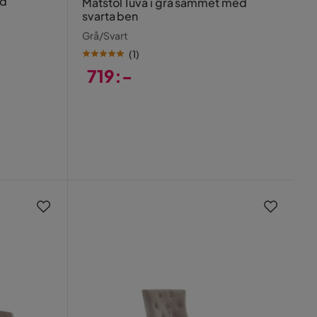
ed
Matstol Tuva i grå sammet med
svarta ben
Grå/Svart
(
1
)
719:-
Pris