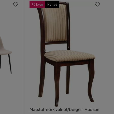
Få kvar
Nyhet
Matstol mörk valnöt/beige - Hudson