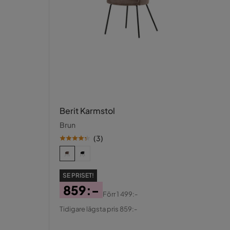
Berit Karmstol
Brun
(
3
)
SE PRISET!
859:-
Förr
1 499:-
Pris
Original
Tidigare lägsta pris 859:-
Pris