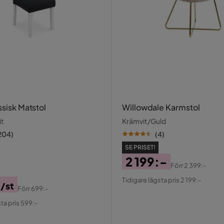
ssisk Matstol
Willowdale Karmstol
it
Krämvit/Guld
204
)
(
4
)
SE PRISET!
2 199:-
Förr
2 399:-
Pris
Original
Tidigare lägsta pris 2 199:-
-
/st
Pris
Förr
699:-
al
ta pris 599:-