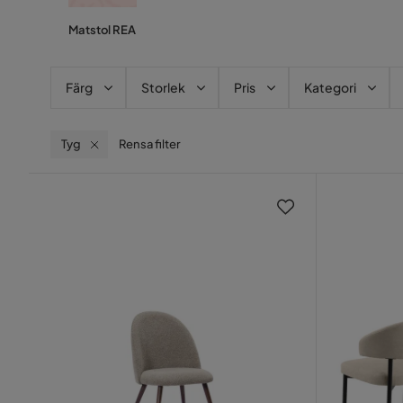
Matstol REA
Färg
Storlek
Pris
Kategori
Tyg
Rensa filter