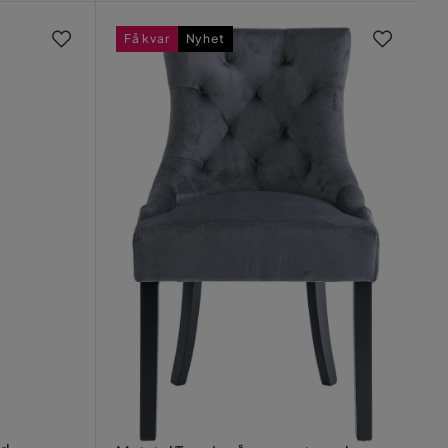
Få kvar
Nyhet