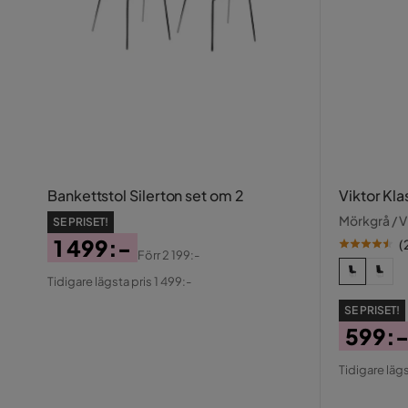
Bankettstol Silerton set om 2
Viktor Kla
Mörkgrå / V
SE PRISET!
1 499:-
(
Förr
2 199:-
Pris
Original
Tidigare lägsta pris 1 499:-
Pris
SE PRISET!
599:
Pris
Origin
Tidigare lägs
Pris