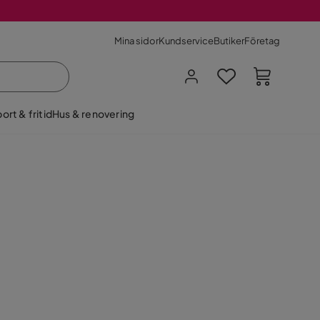
Mina sidor
Kundservice
Butiker
Företag
ort & fritid
Hus & renovering