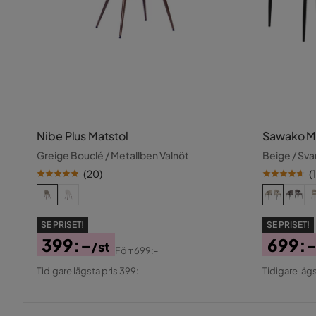
Nibe Plus Matstol
Sawako M
Greige Bouclé / Metallben Valnöt
Beige / Sva
(
20
)
(
SE PRISET!
SE PRISET!
399:-
699:
/st
Förr
699:-
Pris
Original
Pris
Origin
Tidigare lägsta pris 399:-
Tidigare lägs
Pris
Pris