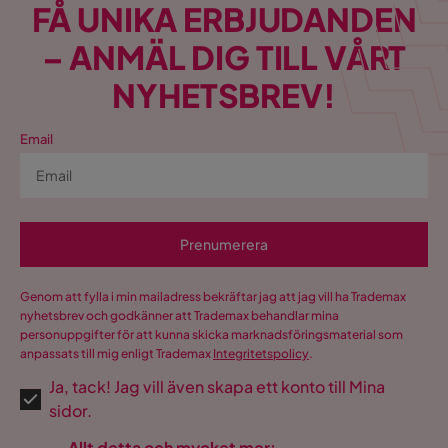
FÅ UNIKA ERBJUDANDEN
Martindale
45000
– ANMÄL DIG TILL VÅRT
Material
Tyg
NYHETSBREV!
Materialutseende
Tyg
Email
Tillverkarens namn
Orinoco 90
klädsel
Sammansättning
100% polyester
Prenumerera
Klädselutseende
Tyg
Genom att fylla i min mailadress bekräftar jag att jag vill ha Trademax
Materialtyp
Trä
nyhetsbrev och godkänner att Trademax behandlar mina
personuppgifter för att kunna skicka marknadsföringsmaterial som
Material klädsel
Velour
anpassats till mig enligt Trademax
Integritetspolicy
.
Ja, tack! Jag vill även skapa ett konto till Mina
Övrigt
sidor.
Sänggavel montering
Endast väggmontering
Allt detta och mycket mer: