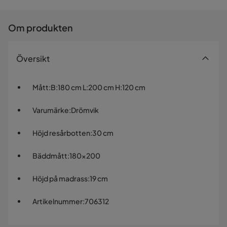
Om produkten
Översikt
Mått
:
B:180 cm L:200 cm H:120 cm
Varumärke
:
Drömvik
Höjd resårbotten
:
30 cm
Bäddmått
:
180x200
Höjd på madrass
:
19 cm
Artikelnummer
:
706312