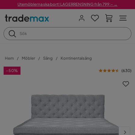
Utemöblerna ska bort! LAGERRENSNING från 799:– →
Hem
Möbler
Säng
Kontinentalsäng
-50%
(
630
)