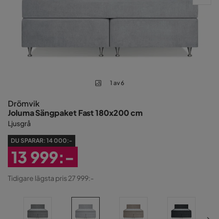
1 av 6
Drömvik
Joluma Sängpaket Fast 180x200 cm
Ljusgrå
DU SPARAR:
14 000:-
13 999:-
Rabatterat
Tidigare lägsta pris 27 999:-
Pris