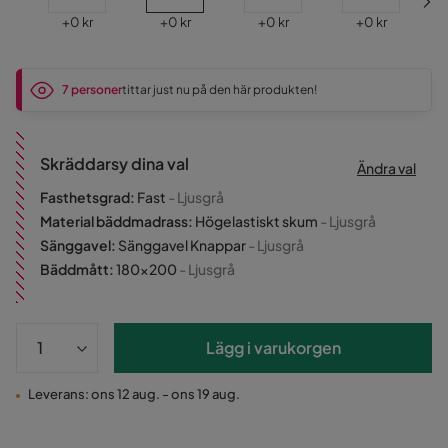
Pris
Pris
Pris
Pris
+
0 kr
+
0 kr
+
0 kr
+
0 kr
7 personer
tittar just nu på den här produkten!
Skräddarsy dina val
Ändra val
Fasthetsgrad
:
Fast
- Ljusgrå
Material bäddmadrass
:
Högelastiskt skum
- Ljusgrå
Sänggavel
:
Sänggavel Knappar
- Ljusgrå
Bäddmått
:
180x200
- Ljusgrå
Lägg i varukorgen
Leverans: ons 12 aug. - ons 19 aug.