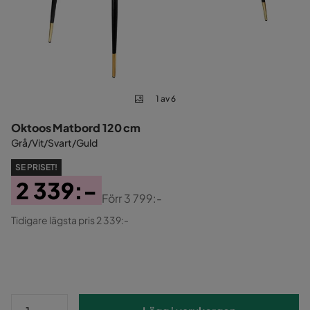
1 av 6
Oktoos Matbord 120 cm
Grå/Vit/Svart/Guld
SE PRISET!
2 339:-
Förr
3 799:-
Pris
Original
Tidigare lägsta pris 2 339:-
Pris