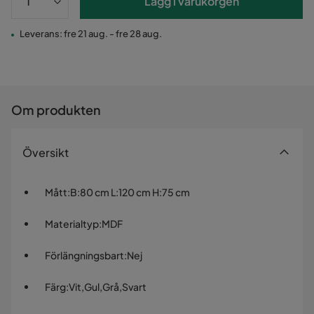
Lägg i varukorgen
Leverans: fre 21 aug. - fre 28 aug.
Om produkten
Översikt
Mått
:
B:80 cm L:120 cm H:75 cm
Materialtyp
:
MDF
Förlängningsbart
:
Nej
Färg
:
Vit,Gul,Grå,Svart