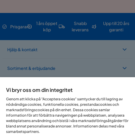
1 års öppet
Snabb
Upp till 20 års
Prisgaranti
köp
leverans
garanti
Hjälp & kontakt
Sortiment & erbjudande
Om Trademax
Vi bryr oss om din integritet
Genom att klicka på "Acceptera cookies" samtycker du till lagring av
nödvändiga cookies, funktionella cookies, prestandacookies och
Vi finns i flera länder
marknadsföringscookies på din enhet. Dessa cookies samlar
information för att förbättra navigeringen på webbplatsen, analysera
webbplatsens användning och bistå i våra marknadsföringsåtgärder för
bland annat personaliserade annonser. Informationen delas med våra
samarbetspartners.