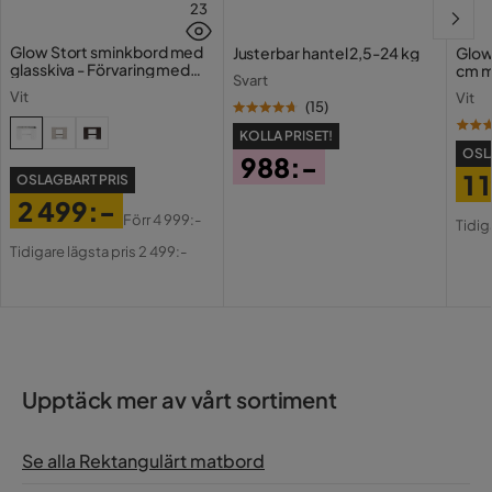
23
Glow Stort sminkbord med
Justerbar hantel 2,5-24 kg
Glow
glasskiva - Förvaring med
cm m
Svart
lådor och fack 120 cm
Holl
Vit
Vit
USB-
(
15
)
KOLLA PRISET!
OSL
988:-
1 
OSLAGBART PRIS
Pris
2 499:-
Pri
Or
Förr
4 999:-
Tidig
Pris
Original
Pri
Tidigare lägsta pris 2 499:-
Pris
Upptäck mer av vårt sortiment
Se alla Rektangulärt matbord