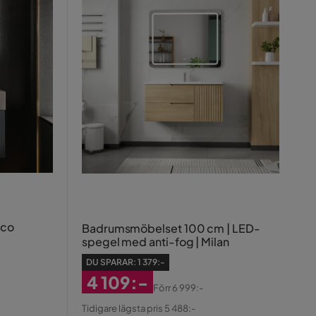
fco
Badrumsmöbelset 100 cm | LED-
spegel med anti-fog | Milan
DU SPARAR:
1 379:-
4 109:-
Förr
6 999:-
Rabatterat
Original
Tidigare lägsta pris 5 488:-