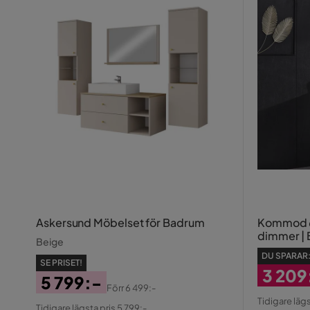
Askersund Möbelset för Badrum
Kommod 6
dimmer | 
Beige
DU SPARAR
SE PRISET!
3 209
5 799:-
Förr
6 499:-
Rabatt
Origin
Pris
Original
Tidigare lägs
Tidigare lägsta pris 5 799:-