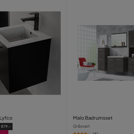
Lyfco
Malo Badrumsset
Gråsvart
:
879:-
(
6
)