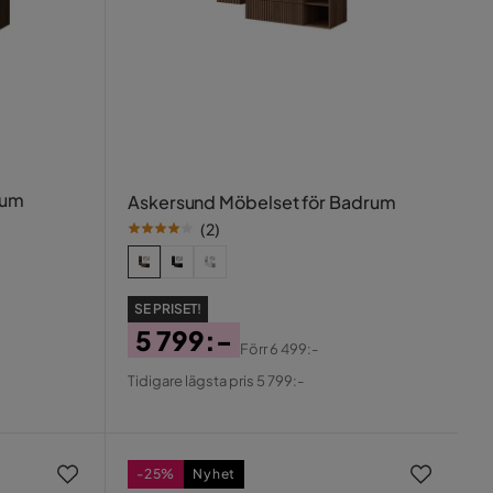
rum
Askersund Möbelset för Badrum
(
2
)
SE PRISET!
5 799:-
Förr
6 499:-
Pris
Original
Tidigare lägsta pris 5 799:-
Pris
-25%
Nyhet