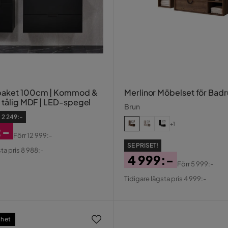
aket 100cm | Kommod &
Merlinor Möbelset för Bad
i tålig MDF | LED-spegel
Brun
:
2 249:-
+1
:-
Förr
12 999:-
erat
al
SE PRISET!
ta pris 8 988:-
4 999:-
Förr
5 999:-
Pris
Original
Tidigare lägsta pris 4 999:-
Pris
het