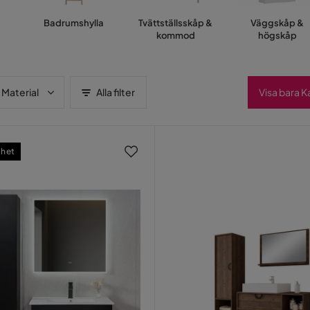
Badrumshylla
Tvättställsskåp &
Väggskåp &
kommod
högskåp
Material
Alla filter
Visa bara 
het