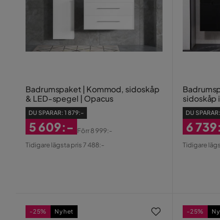
Badrumspaket | Kommod, sidoskåp
Badrumsp
& LED-spegel | Opacus
sidoskåp 
DU SPARAR:
1 879:-
DU SPARAR
5 609:-
6 739
Förr
8 999:-
Rabatterat
Original
Rabatt
Origin
Tidigare lägsta pris 7 488:-
Tidigare lägs
Pris
Pris
Pris
Pris
-25%
Nyhet
-25%
Ny