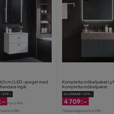
0cm | LED-spegel med
Kompletta möbelpaket Ly
Blandare ingår
Kompletta möbelpaket
:
1 079:-
DU SPARAR:
1 579:-
:-
4 709:-
Förr
5 999:-
erat
al
Rabatterat
ta pris 4 288:-
Tidigare lägsta pris 6 288:-