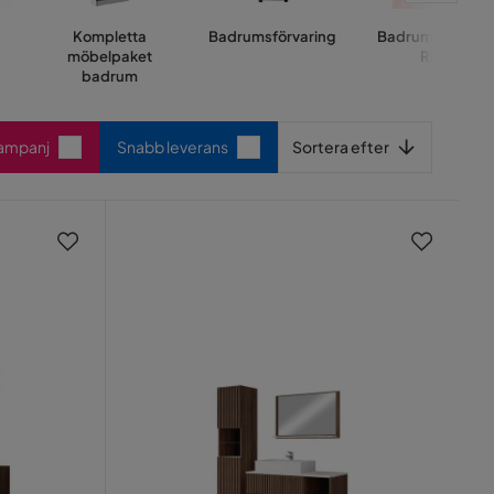
Kompletta
Badrumsförvaring
Badrumsmöbler
möbelpaket
REA
badrum
Sortera efter
Kampanj
Snabb leverans
Sortera efter