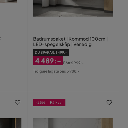
t
Badrumspaket | Kommod 100cm |
LED-spegelskåp | Venedig
DU SPARAR:
1 499:-
4 489:-
Förr
6 999:-
Rabatterat
Original
Tidigare lägsta pris 5 988:-
Pris
Pris
-25%
Få kvar