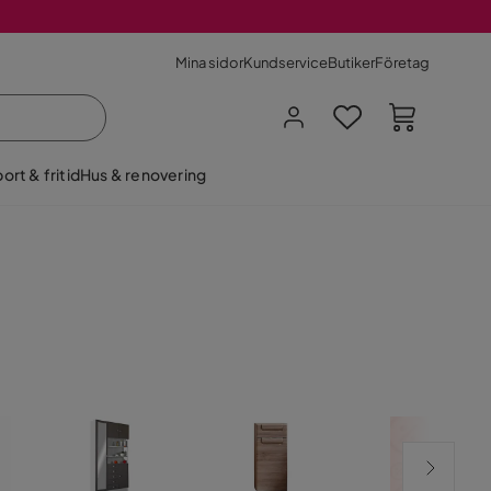
Mina sidor
Kundservice
Butiker
Företag
ort & fritid
Hus & renovering