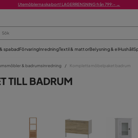
Utemöblerna ska bort! LAGERRENSNING från 799:– →
 & spabad
Förvaring
Inredning
Textil & mattor
Belysning & el
Hushåll
Sp
umsmöbler & badrumsinredning
Kompletta möbelpaket badrum
T TILL BADRUM