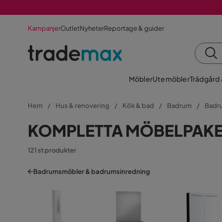
Kampanjer
Outlet
Nyheter
Reportage & guider
Möbler
Utemöbler
Trädgård
Hem
Hus & renovering
Kök & bad
Badrum
Badr
KOMPLETTA MÖBELPAKE
121 st produkter
Badrumsmöbler & badrumsinredning