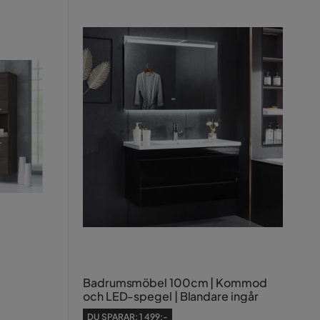
Badrumsmöbel 100cm | Kommod
och LED-spegel | Blandare ingår
DU SPARAR:
1 499:-