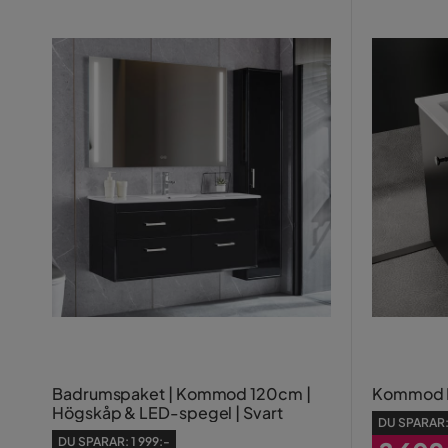
Badrumspaket | Kommod 120cm |
Kommod 
Högskåp & LED-spegel | Svart
DU SPARAR
DU SPARAR:
1 999:-