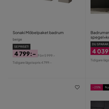
Sonaki Möbelpaket badrum
Badrumsm
spegel+ko
beige
DU SPARAR
SE PRISET!
4 039
4 799:-
Förr
5 999:-
Rabatt
Origin
Pris
Original
Tidigare lägs
Tidigare lägsta pris 4 799:-
Pris
Pris
Pris
-25%
Ny