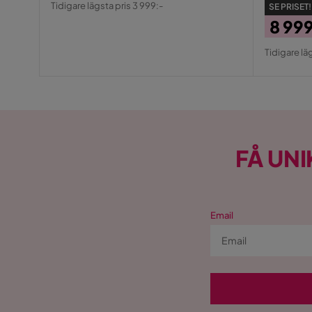
Tidigare lägsta pris 3 999:-
SE PRISET!
Pris
8 99
Pris
Origin
Tidigare lä
Pris
FÅ UNI
Email