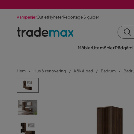
Kampanjer
Outlet
Nyheter
Reportage & guider
Möbler
Utemöbler
Trädgård
Hem
Hus & renovering
Kök & bad
Badrum
Badr