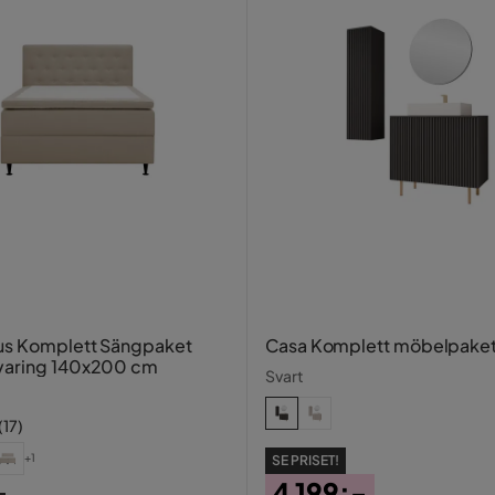
us Komplett Sängpaket
Casa Komplett möbelpake
varing 140x200 cm
Svart
(
17
)
+1
SE PRISET!
4 199:-