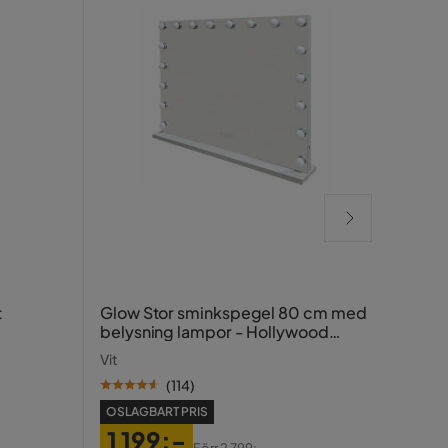
Gude
t
Glow Stor sminkspegel 80 cm med
belysning lampor - Hollywood
Beige
spegel med USB-charging
Vit
(
114
)
SE PR
OSLAGBART PRIS
2 
1 199:-
Pris
Ori
Förr
2 799:-