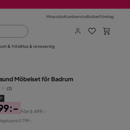
Mina sidor
Kundservice
Butiker
Företag
ort & fritid
Hus & renovering
sund Möbelset för Badrum
(
2
)
T!
99:-
Förr
6 499:-
ginal
lägsta pris 5 799:-