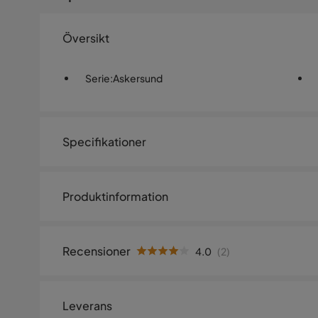
Översikt
Serie
:
Askersund
Specifikationer
Artikelnummer:
SYN0024600
Produktinformation
Övrigt
Serie
Askersund
Recensioner
4.0
(
2
)
4.0
5
☆
4
☆
Leverans
3
☆
2
☆