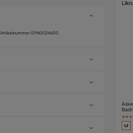
Likn
Artikelnummer
:
SYN0024600
Aske
Bad