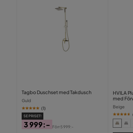
Tagbo Duschset med Takdusch
HVILA Pl
med För
Guld
Beige
(
1
)
SE PRISET!
3 999:-
Förr
5 999:-
Pris
Original