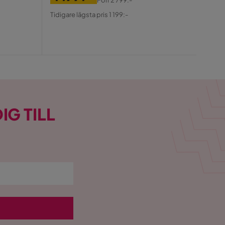
Tidiga
Pris
Original
Pris
Tidigare lägsta pris 1 199:-
Pris
IG TILL