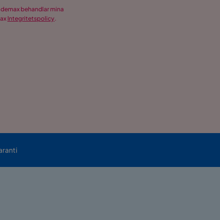
Trademax behandlar mina
max
Integritetspolicy
.
aranti