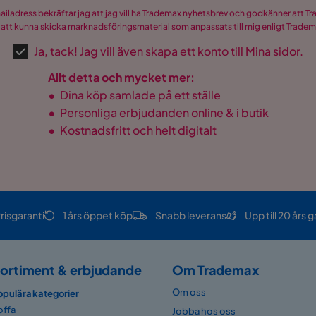
mailadress bekräftar jag att jag vill ha Trademax nyhetsbrev och godkänner att 
 att kunna skicka marknadsföringsmaterial som anpassats till mig enligt Trade
Ja, tack! Jag vill även skapa ett konto till Mina sidor.
Allt detta och mycket mer:
•
Dina köp samlade på ett ställe
•
Personliga erbjudanden online & i butik
•
Kostnadsfritt och helt digitalt
risgaranti
1 års öppet köp
Snabb leverans
Upp till 20 års g
ortiment & erbjudande
Om Trademax
Om oss
opulära kategorier
offa
Jobba hos oss