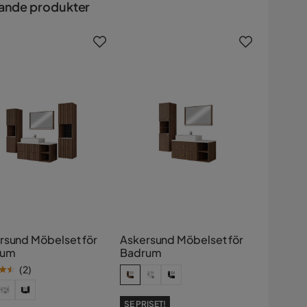
ande produkter
rsund Möbelset för
Askersund Möbelset för
rum
Badrum
(
2
)
SE PRISET!