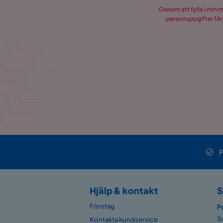
Genom att fylla i min 
personuppgifter för
P
Hjälp & kontakt
S
Företag
P
S
Kontakta kundservice