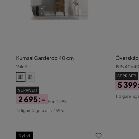
Kumsal Garderob 40 cm
Överskåp
Valnöt
199x40x40
SE PRISET!
5 399
SE PRISET!
Pris
Origin
Tidigare lägs
2 695:-
Pris
Förr
4 399:-
Pris
Original
Tidigare lägsta pris 2 695:-
Pris
Nyhet