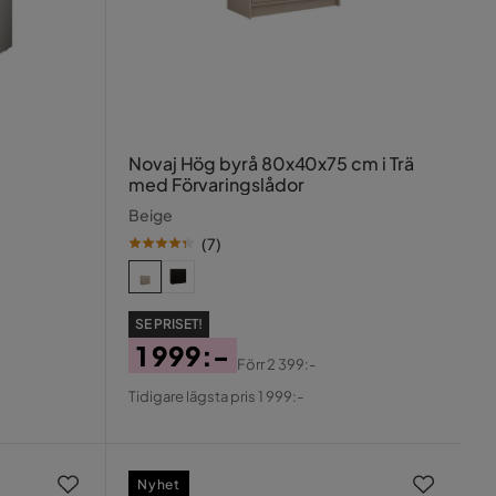
Novaj Hög byrå 80x40x75 cm i Trä
med Förvaringslådor
Beige
(
7
)
SE PRISET!
1 999:-
Förr
2 399:-
Pris
Original
Tidigare lägsta pris 1 999:-
Pris
Nyhet