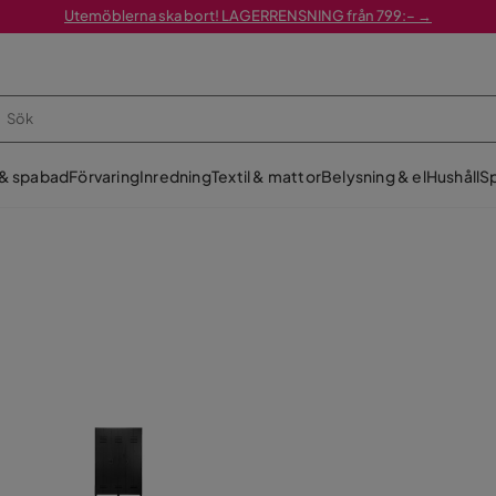
Utemöblerna ska bort! LAGERRENSNING från 799:– →
 & spabad
Förvaring
Inredning
Textil & mattor
Belysning & el
Hushåll
Sp