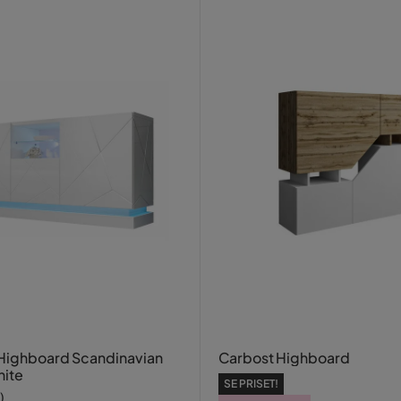
 Highboard Scandinavian
Carbost Highboard
hite
SE PRISET!
)