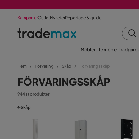
Kampanjer
Outlet
Nyheter
Reportage & guider
Möbler
Utemöbler
Trädgård
Hem
Förvaring
Skåp
Förvaringsskåp
FÖRVARINGSSKÅP
944 st produkter
Skåp