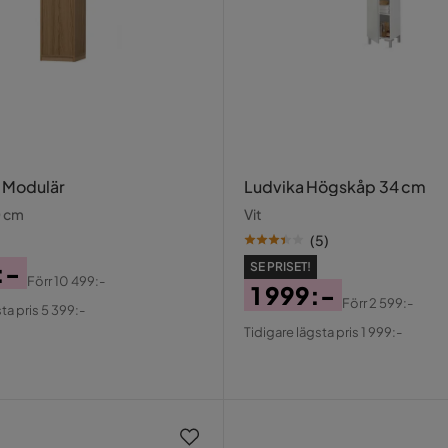
 Modulär
Ludvika Högskåp 34 cm
 cm
Vit
(
5
)
:-
SE PRISET!
Förr
10 499:-
1 999:-
al
Förr
2 599:-
ta pris 5 399:-
Pris
Original
Tidigare lägsta pris 1 999:-
Pris