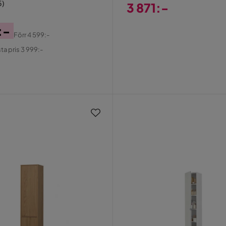
5
)
3 871:-
Pris
:-
Förr
4 599:-
al
ta pris 3 999:-