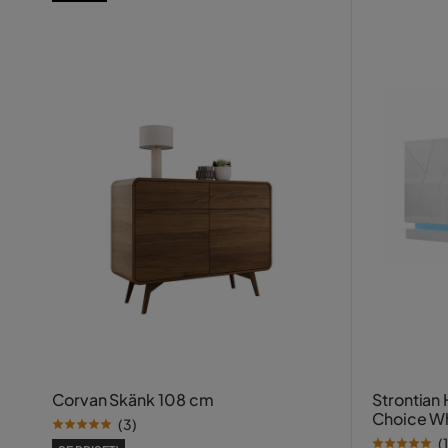
Corvan Skänk 108 cm
Strontian
Choice W
(
3
)
(
1