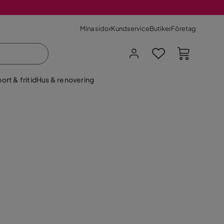
Mina sidor
Kundservice
Butiker
Företag
ort & fritid
Hus & renovering