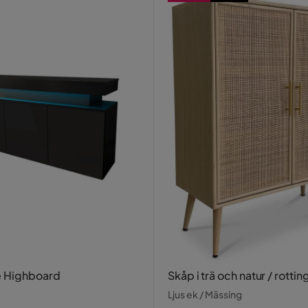
e Highboard
Skåp i trä och natur / rottin
Ljus ek / Mässing