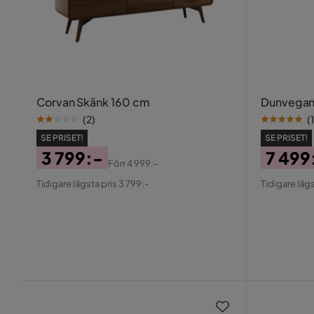
Corvan Skänk 160 cm
Dunvegan
(
2
)
(
1
SE PRISET!
SE PRISET!
3 799:-
7 499
Förr
4 999:-
Pris
Original
Pris
Origin
Tidigare lägsta pris 3 799:-
Tidigare lägs
Pris
Pris