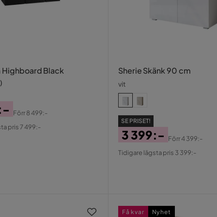
 Highboard Black
Sherie Skänk 90 cm
)
vit
:-
Förr
8 499:-
al
SE PRISET!
ta pris 7 499:-
3 399:-
Förr
4 399:-
Pris
Original
Tidigare lägsta pris 3 399:-
Pris
Få kvar
Nyhet