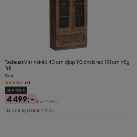
Tadeusz Vitrinskåp 40 cm djup 90 cm bred 191 cm hög
Trä
Brun
(
5
)
SE PRISET!
4 499:-
Förr
4 999:-
Pris
Original
Tidigare lägsta pris 4 499:-
Pris