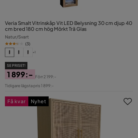
Veria Smalt Vitrinskåp Vit LED Belysning 30 cm djup 40
cm bred 180 cm hög Mörkt Trä Glas
Natur/Svart
(
3
)
+1
SE PRISET!
1 899:-
Förr
2 199:-
Pris
Original
Tidigare lägsta pris 1 899:-
Pris
Få kvar
Nyhet