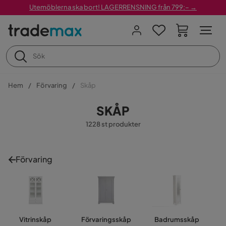
Utemöblerna ska bort! LAGERRENSNING från 799:– →
Hem
Förvaring
Skåp
SKÅP
1228 st produkter
Förvaring
Vitrinskåp
Förvaringsskåp
Badrumsskåp