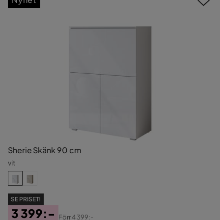
Sherie Skänk 90 cm
vit
SE PRISET!
3 399:-
Förr
4 399:-