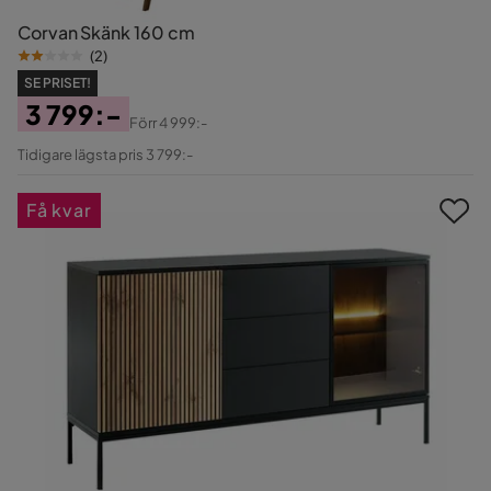
Corvan Skänk 160 cm
(
2
)
SE PRISET!
3 799:-
Förr
4 999:-
Pris
Original
Tidigare lägsta pris 3 799:-
Pris
Få kvar