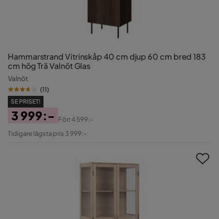
Hammarstrand Vitrinskåp 40 cm djup 60 cm bred 183
cm hög Trä Valnöt Glas
Valnöt
(
11
)
SE PRISET!
3 999:-
Förr
4 599:-
Pris
Original
Tidigare lägsta pris 3 999:-
Pris