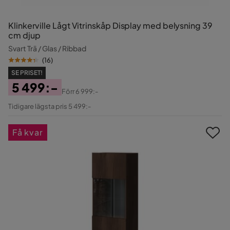
Klinkerville Lågt Vitrinskåp Display med belysning 39
cm djup
Svart Trä / Glas / Ribbad
(
16
)
SE PRISET!
5 499:-
Förr
6 999:-
Pris
Original
Tidigare lägsta pris 5 499:-
Pris
Få kvar