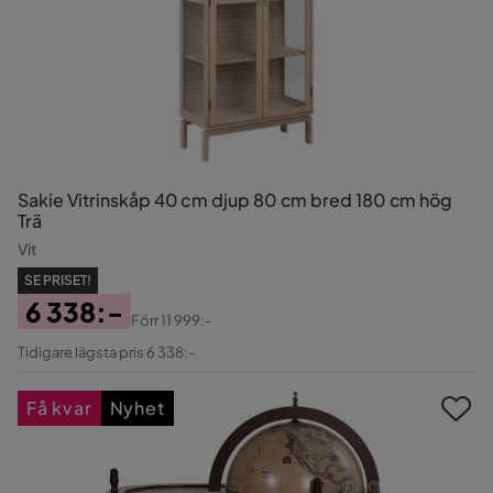
Sakie Vitrinskåp 40 cm djup 80 cm bred 180 cm hög
Trä
Vit
SE PRISET!
6 338:-
Förr
11 999:-
Pris
Original
Tidigare lägsta pris 6 338:-
Pris
Få kvar
Nyhet