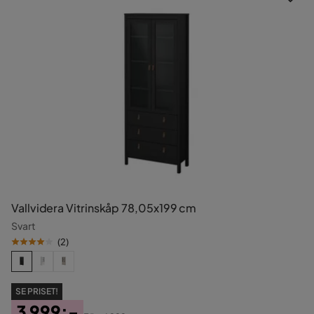
Vallvidera Vitrinskåp 78,05x199 cm
Svart
(
2
)
SE PRISET!
3 999:-