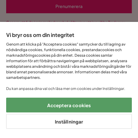
Prenumerera
Genom att fylla i min mailadress bekräftar jag att jag vill ha Trademax
nyhetsbrev och godkänner att Trademax behandlar mina
Vi bryr oss om din integritet
personuppgifter för att kunna skicka marknadsföringsmaterial som
anpassats till mig enligt Trademax
Integritetspolicy
.
Genom att klicka på "Acceptera cookies" samtycker du till lagring av
Ja, tack! Jag vill även skapa ett konto till Mina
nödvändiga cookies, funktionella cookies, prestandacookies och
marknadsföringscookies på din enhet. Dessa cookies samlar
sidor.
information för att förbättra navigeringen på webbplatsen, analysera
webbplatsens användning och bistå i våra marknadsföringsåtgärder för
Allt detta och mycket mer:
bland annat personaliserade annonser. Informationen delas med våra
•
Dina köp samlade på ett ställe
samarbetspartners.
•
Personliga erbjudanden online & i butik
Du kan anpassa dina val och läsa mer om cookies under Inställningar.
•
Kostnadsfritt och helt digitalt
Acceptera cookies
Inställningar
1 års öppet
Snabb
Upp till 20 års
Prisgaranti
köp
leverans
garanti