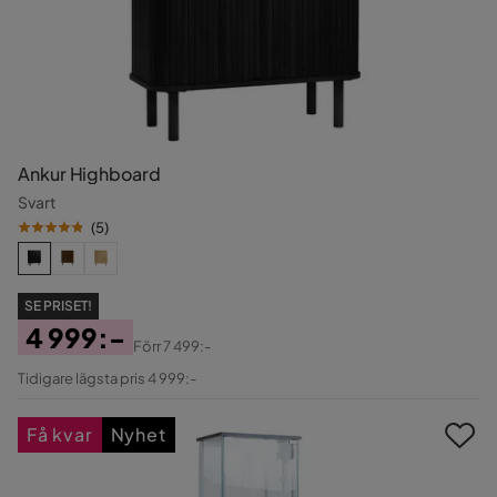
Ankur Highboard
Svart
(
5
)
SE PRISET!
4 999:-
Förr
7 499:-
Pris
Original
Tidigare lägsta pris 4 999:-
Pris
Få kvar
Nyhet