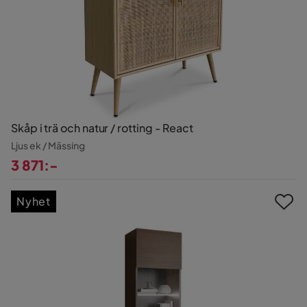
Skåp i trä och natur / rotting - React
Ljus ek / Mässing
3 871:-
Pris
Nyhet