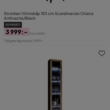
Strontian Vitrinskåp 183 cm Scandinavian Choice
Anthracite/Black
SE PRISET!
3 999:-
Förr
4 599:-
Pris
Original
Tidigare lägsta pris 3 999:-
Pris