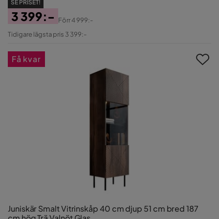
SE PRISET!
3 399:-
Förr
4 999:-
Pris
Original
Tidigare lägsta pris 3 399:-
Pris
Få kvar
Juniskär Smalt Vitrinskåp 40 cm djup 51 cm bred 187
cm hög Trä Valnöt Glas