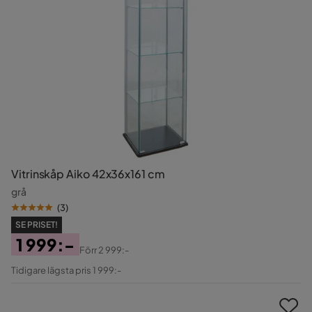
Vitrinskåp Aiko 42x36x161 cm
grå
(
3
)
SE PRISET!
1 999:-
Förr
2 999:-
Pris
Original
Tidigare lägsta pris 1 999:-
Pris