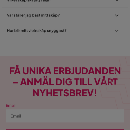
Var ställer jag bäst mitt skåp?
Hur blir mitt vitrinskåp snyggast?
FÅ UNIKA ERBJUDANDEN
– ANMÄL DIG TILL VÅRT
NYHETSBREV!
Email