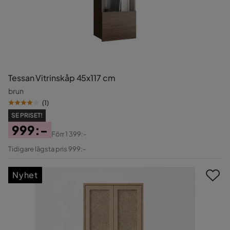
Tessan Vitrinskåp 45x117 cm
brun
(
1
)
SE PRISET!
999:-
Förr
1 399:-
Pris
Original
Tidigare lägsta pris 999:-
Pris
Nyhet