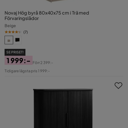
Novaj Hög byrå 80x40x75 cm i Trä med
Förvaringslådor
Beige
(
7
)
SE PRISET!
1 999:-
Förr
2 399:-
Pris
Original
Tidigare lägsta pris 1 999:-
Pris