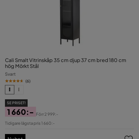
Cali Smalt Vitrinskåp 35 cm djup 37 cm bred 180 cm
hög Mörkt Stål
Svart
(
6
)
SE PRISET!
1 660:-
Förr
2 999:-
Pris
Original
Tidigare lägsta pris 1 660:-
Pris
Nyhet