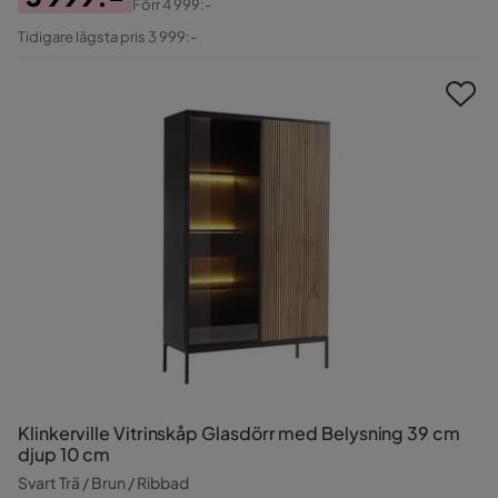
Förr
4 999:-
Pris
Original
Tidigare lägsta pris 3 999:-
Pris
Klinkerville Vitrinskåp Glasdörr med Belysning 39 cm
djup 10 cm
Svart Trä / Brun / Ribbad