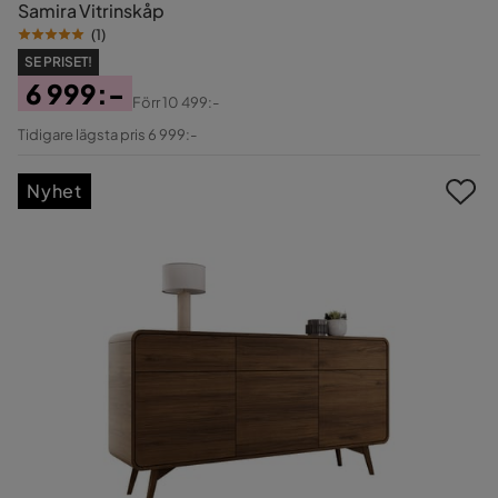
Samira Vitrinskåp
(
1
)
SE PRISET!
6 999:-
Förr
10 499:-
Pris
Original
Tidigare lägsta pris 6 999:-
Pris
Nyhet