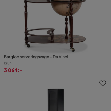
Barglob serveringsvagn - Da Vinci
brun
3 064:-
Pris