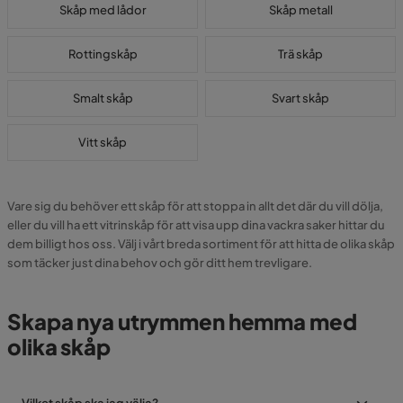
Skåp med lådor
Skåp metall
Rottingskåp
Trä skåp
Smalt skåp
Svart skåp
Vitt skåp
Vare sig du behöver ett skåp för att stoppa in allt det där du vill dölja,
eller du vill ha ett vitrinskåp för att visa upp dina vackra saker hittar du
dem billigt hos oss. Välj i vårt breda sortiment för att hitta de olika skåp
som täcker just dina behov och gör ditt hem trevligare.
Skapa nya utrymmen hemma med
olika skåp
Vilket skåp ska jag välja?