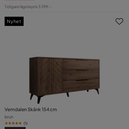
Pris
Original
Tidigare lägsta pris 3 399:-
Pris
Nyhet
Vemdalen Skänk 154 cm
brun
(
1
)