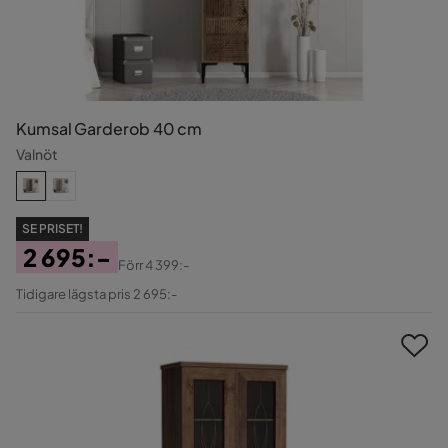
Kumsal Garderob 40 cm
Valnöt
SE PRISET!
2 695:-
Förr
4 399:-
Pris
Original
Tidigare lägsta pris 2 695:-
Pris