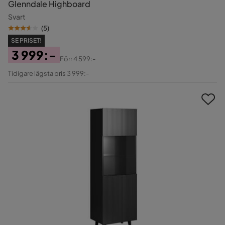
Glenndale Highboard
Svart
(
5
)
SE PRISET!
3 999:-
Förr
4 599:-
Pris
Original
Tidigare lägsta pris 3 999:-
Pris