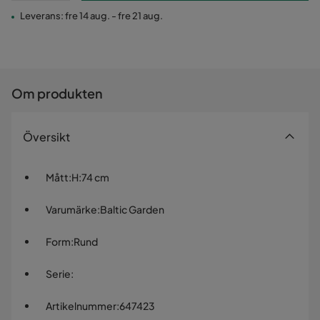
Leverans: fre 14 aug. - fre 21 aug.
Om produkten
Översikt
Mått
:
H:74 cm
Varumärke
:
Baltic Garden
Form
:
Rund
Serie
:
Artikelnummer
:
647423