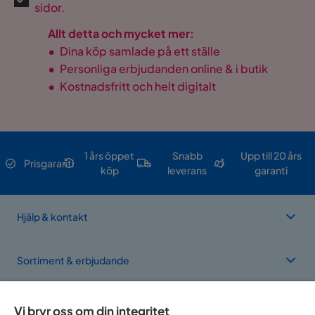
sidor.
Allt detta och mycket mer:
•
Dina köp samlade på ett ställe
•
Personliga erbjudanden online & i butik
•
Kostnadsfritt och helt digitalt
1 års öppet
Snabb
Upp till 20 års
Prisgaranti
köp
leverans
garanti
Hjälp & kontakt
Sortiment & erbjudande
Om Trademax
Vi bryr oss om din integritet