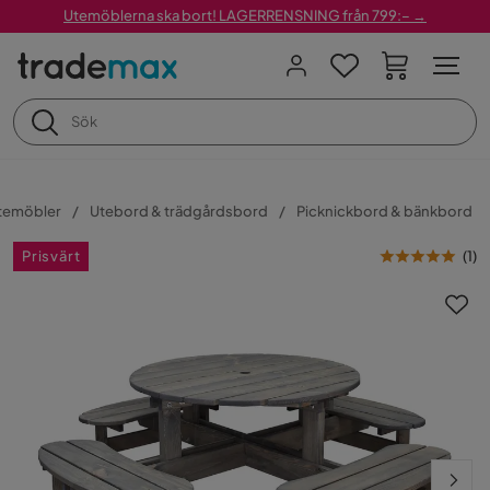
Utemöblerna ska bort! LAGERRENSNING från 799:– →
temöbler
Utebord & trädgårdsbord
Picknickbord & bänkbord
Prisvärt
(
1
)