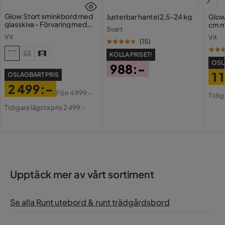
Glow Stort sminkbord med
Justerbar hantel 2,5-24 kg
Glow
glasskiva - Förvaring med
cm m
Svart
lådor och fack 120 cm
Holl
Vit
Vit
USB-
(
15
)
KOLLA PRISET!
OSL
988:-
1 
OSLAGBART PRIS
Pris
2 499:-
Pri
Or
Förr
4 999:-
Tidig
Pris
Original
Pri
Tidigare lägsta pris 2 499:-
Pris
Upptäck mer av vårt sortiment
Se alla Runt utebord & runt trädgårdsbord