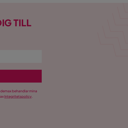
IG TILL
Trademax behandlar mina
max
Integritetspolicy
.