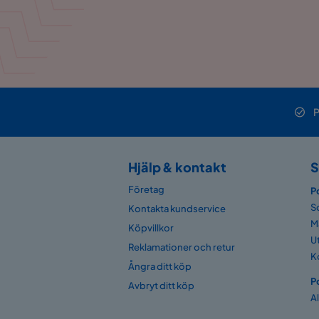
Färg
Vit
Serie
Scottsdal
P
Hjälp & kontakt
S
Företag
P
S
Kontakta kundservice
M
Köpvillkor
U
Reklamationer och retur
K
Ångra ditt köp
P
Avbryt ditt köp
A