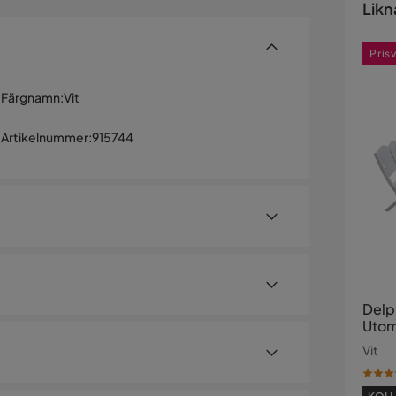
Likn
Pris
Färgnamn
:
Vit
Artikelnummer
:
915744
Delp
Utom
Vit