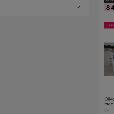
KOLL
sdale
8 
Pri
är
er med hemleverans. Undantag är mindre varor
ostnad kan tillkomma baserat på produkternas
Få k
sställe.
Vit
illäggstjänster som exempelvis kvällsleverans och
er visas, kan vi tyvärr inte erbjuda dessa för ditt
Oliv
med 
Vit