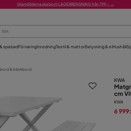
Utemöblerna ska bort! LAGERRENSNING från 799:– →
 & spabad
Förvaring
Inredning
Textil & mattor
Belysning & el
Hushåll
Sp
kbord & bänkbord
KWA
Matgr
cm Vi
KWA
6 999
Pris