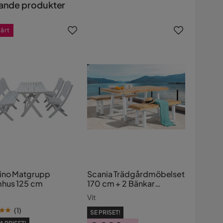
ande produkter
värt
ino Matgrupp
Scania Trädgårdmöbelset
hus 125 cm
170 cm + 2 Bänkar
Utomhus
Vit
(
1
)
SE PRISET!