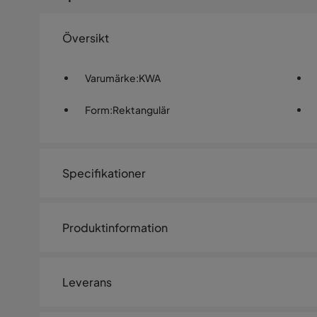
Översikt
Varumärke
:
KWA
Form
:
Rektangulär
Specifikationer
Artikelnummer:
915744
Produktinformation
Övrigt
Brand
KWA
Leverans
Färgnamn
Vit