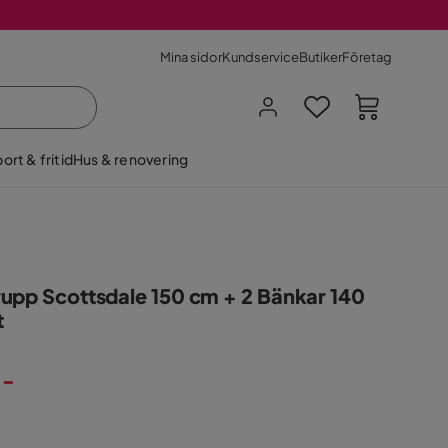
Mina sidor
Kundservice
Butiker
Företag
ort & fritid
Hus & renovering
upp Scottsdale 150 cm + 2 Bänkar 140
t
:-