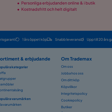
•
Personliga erbjudanden online & i butik
•
Kostnadsfritt och helt digitalt
e
risgaranti
1 års öppet köp
Snabb leverans
Upp till 20 års g
ortiment & erbjudande
Om Trademax
Om oss
opulära kategorier
offa
Jobba hos oss
atgrupper
Om ditt köp
temöbler
Köpvillkor
ontinentalsäng
Integritetspolicy
opulära varumärken
Cookiepolicy
lla varumärken
Butiker