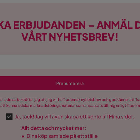
KA ERBJUDANDEN – ANMÄL D
VÅRT NYHETSBREV!
Prenumerera
är
mailadress bekräftar jag att jag vill ha Trademax nyhetsbrev och godkänner att 
 att kunna skicka marknadsföringsmaterial som anpassats till mig enligt Trade
Ja, tack! Jag vill även skapa ett konto till Mina sidor.
Allt detta och mycket mer:
•
Dina köp samlade på ett ställe