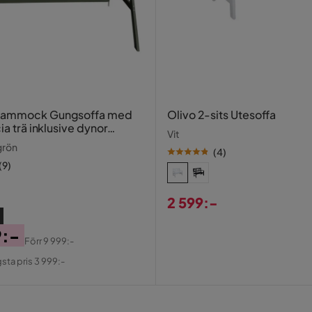
s 150x77 cm Vit
Hammock Gungsoffa med
Olivo 2-sits Utesoffa
cia trä inklusive dynor
Vit
159
grön
(
4
)
(
9
)
2 599:-
Pris
9:-
Förr
9 999:-
al
gsta pris 3 999:-