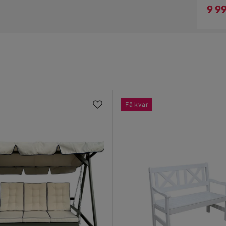
9 9
Pri
furu
Få kvar
sdale