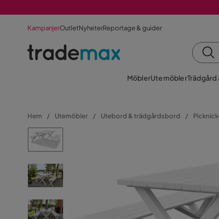
Kampanjer
Outlet
Nyheter
Reportage & guider
Möbler
Utemöbler
Trädgård
Hem
Utemöbler
Utebord & trädgårdsbord
Picknic