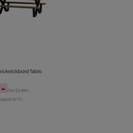
icknickbord Tablo
:-
Förr
22 499:-
al
ta pris 12 112:-