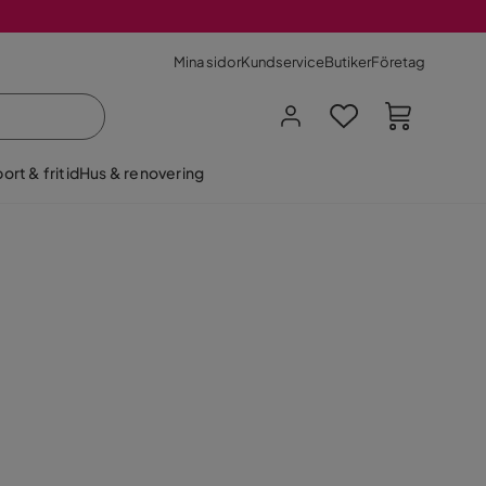
Mina sidor
Kundservice
Butiker
Företag
ort & fritid
Hus & renovering