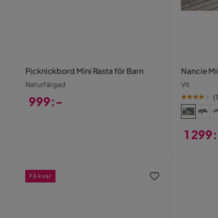
Picknickbord Mini Rasta för Barn
Nancie Mi
Naturfärgad
Vit
(
1
999:-
Pris
1 299
Pris
Få kvar