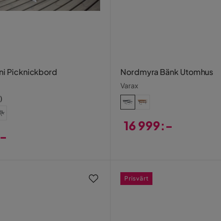
ni Picknickbord
Nordmyra Bänk Utomhus
Varax
)
16 999:-
:-
Pris
Prisvärt