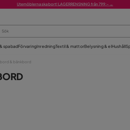
Utemöblerna ska bort! LAGERRENSNING från 799:– →
 & spabad
Förvaring
Inredning
Textil & mattor
Belysning & el
Hushåll
Sp
kbord & bänkbord
BORD