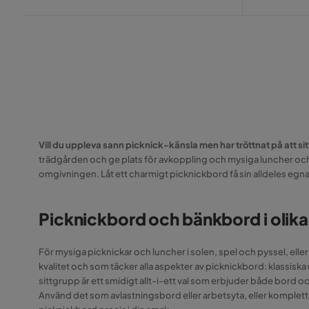
Vill du uppleva sann picknick-känsla men har tröttnat på att s
trädgården och ge plats för avkoppling och mysiga luncher och f
omgivningen. Låt ett charmigt picknickbord få sin alldeles egn
Picknickbord och bänkbord i olik
För mysiga picknickar och luncher i solen, spel och pyssel, elle
kvalitet och som täcker alla aspekter av picknickbord: klassi
sittgrupp är ett smidigt allt-i-ett val som erbjuder både bord 
Använd det som avlastningsbord eller arbetsyta, eller komple