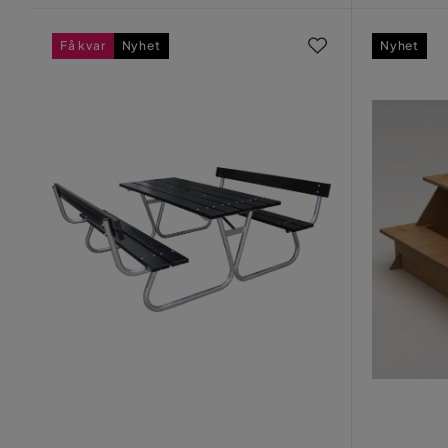
Få kvar
Nyhet
Nyhet