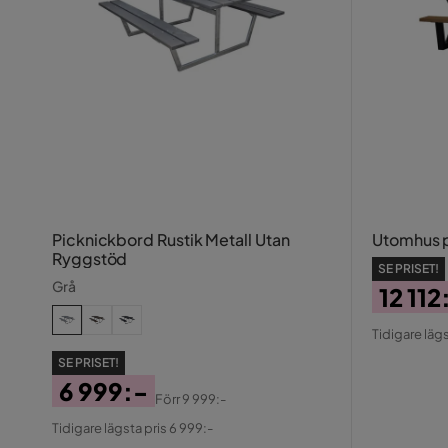
Picknickbord Rustik Metall Utan
Utomhus p
Ryggstöd
SE PRISET!
Grå
12 112
Pris
Origin
Tidigare lägs
Pris
SE PRISET!
6 999:-
Förr
9 999:-
Pris
Original
Tidigare lägsta pris 6 999:-
Pris