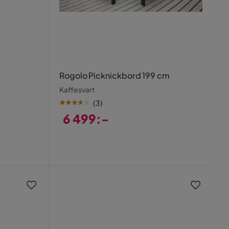
Rogolo Picknickbord 199 cm
Kaffesvart
(
3
)
6 499:-
Pris