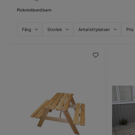
Picknickbord barn
Färg
Storlek
Antal sittplatser
Pris