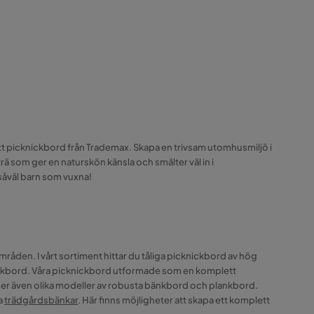
ett picknickbord från Trademax. Skapa en trivsam utomhusmiljö i
ä som ger en naturskön känsla och smälter väl in i
såväl barn som vuxna!
mråden. I vårt sortiment hittar du tåliga picknickbord av hög
lankbord. Våra picknickbord utformade som en komplett
bjuder även olika modeller av robusta bänkbord och plankbord.
a
trädgårdsbänkar
. Här finns möjligheter att skapa ett komplett