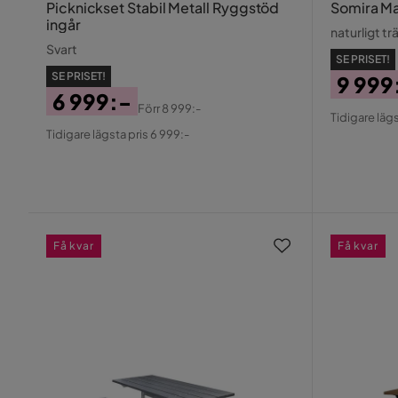
Picknickset Stabil Metall Ryggstöd
Somira M
ingår
naturligt tr
Svart
SE PRISET!
SE PRISET!
9 999
6 999:-
Pris
Origin
Förr
8 999:-
Tidigare lägs
Pris
Original
Pris
Tidigare lägsta pris 6 999:-
Pris
Få kvar
Få kvar