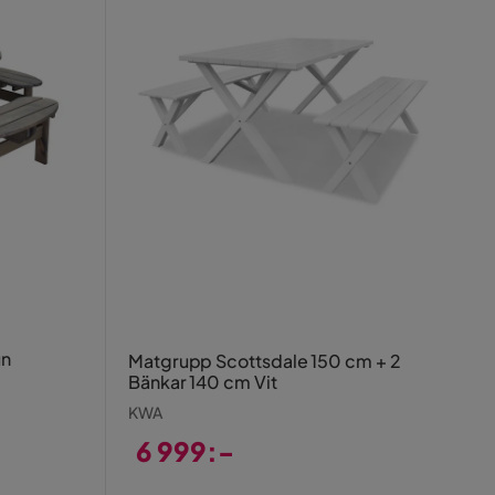
un
Matgrupp Scottsdale 150 cm + 2
Bänkar 140 cm Vit
KWA
6 999:-
Pris