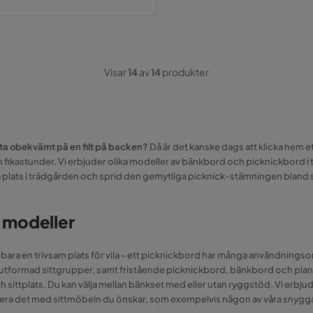
Visar
14
av
14
produkter
itta obekvämt på en filt på backen?
Då är det kanske dags att klicka hem 
ikastunder. Vi erbjuder olika modeller av bänkbord och picknickbord i tr
a plats i trädgården och sprid den gemytliga picknick-stämningen bland 
a modeller
r bara en trivsam plats för vila - ett picknickbord har många användningso
ska utformad sittgrupper, samt fristående picknickbord, bänkbord och p
och sittplats. Du kan välja mellan bänkset med eller utan ryggstöd. Vi er
ttera det med sittmöbeln du önskar, som exempelvis någon av våra snygg