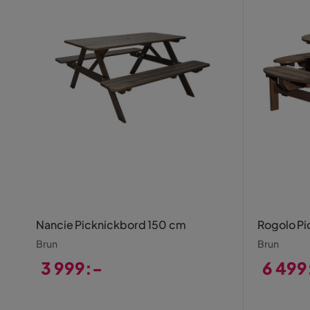
Nancie Picknickbord 150 cm
Rogolo Pi
Brun
Brun
3 999:-
6 499
Pris
Pris