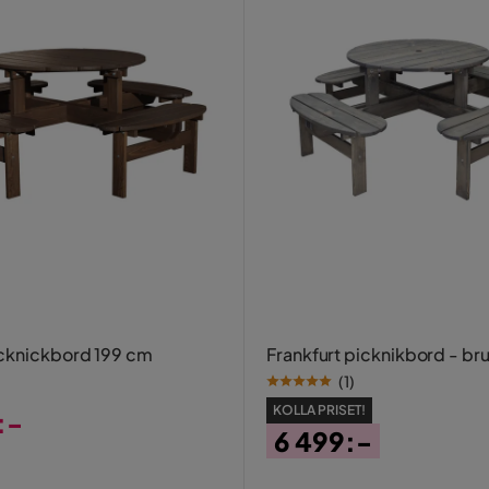
cknickbord 199 cm
Frankfurt picknikbord - br
(
1
)
KOLLA PRISET!
:-
6 499:-
Pris