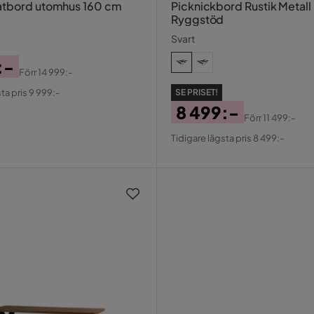
atbord utomhus 160 cm
Picknickbord Rustik Metal
Ryggstöd
ä
Svart
:-
Förr
14 999:-
al
ta pris 9 999:-
SE PRISET!
8 499:-
Förr
11 499:-
Pris
Original
Tidigare lägsta pris 8 499:-
Pris