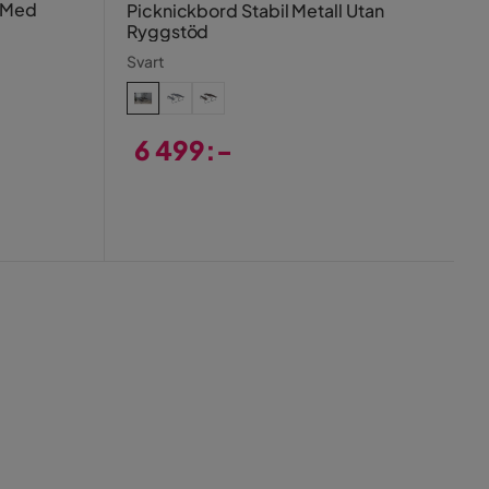
l Med
Picknickbord Stabil Metall Utan
Ryggstöd
Svart
6 499:-
Pris