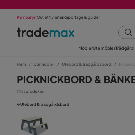
Kampanjer
Outlet
Nyheter
Reportage & guider
Möbler
Utemöbler
Trädgård
Hem
Utemöbler
Utebord & trädgårdsbord
Picknic
PICKNICKBORD & BÄNK
14 st produkter
Utebord & trädgårdsbord