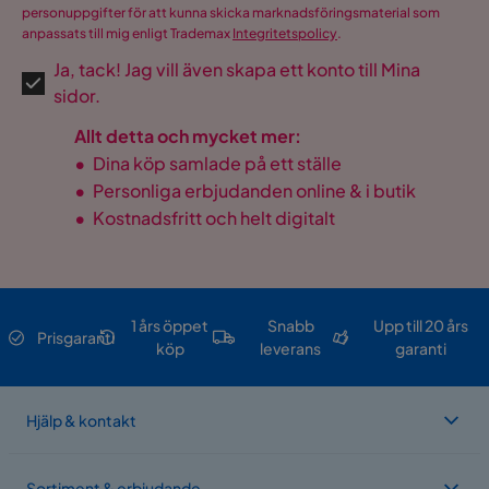
personuppgifter för att kunna skicka marknadsföringsmaterial som
anpassats till mig enligt Trademax
Integritetspolicy
.
Ja, tack! Jag vill även skapa ett konto till Mina
sidor.
Allt detta och mycket mer:
•
Dina köp samlade på ett ställe
•
Personliga erbjudanden online & i butik
•
Kostnadsfritt och helt digitalt
1 års öppet
Snabb
Upp till 20 års
Prisgaranti
köp
leverans
garanti
Hjälp & kontakt
Sortiment & erbjudande