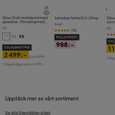
26
Glow Stort sminkbord med
Justerbar hantel 2,5-24 kg
Glow
glasskiva - Förvaring med
cm m
Svart
lådor och fack 120 cm
Holl
Vit
Vit
USB-
(
15
)
KOLLA PRISET!
OSL
988:-
1 
OSLAGBART PRIS
Pris
2 499:-
Pri
Or
Förr
4 999:-
Tidig
Pris
Original
Pri
Tidigare lägsta pris 2 499:-
Pris
Upptäck mer av vårt sortiment
Se alla Utemöbler plast