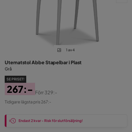
1 av 4
Utematstol Abbe Stapelbar i Plast
Grå
SE PRISET!
267:-
Förr
329:-
Pris
Original
Tidigare lägsta pris 267:-
Pris
Endast 2 kvar - Risk för slutförsäljning!