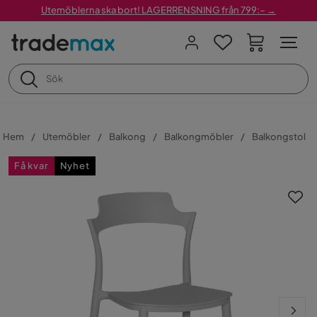
Utemöblerna ska bort! LAGERRENSNING från 799:– →
Hem
Utemöbler
Balkong
Balkongmöbler
Balkongstol
Få kvar
Nyhet