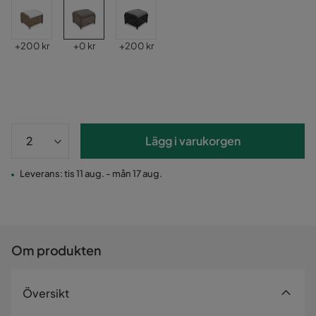
Pris
Pris
Pris
+
200 kr
+
0 kr
+
200 kr
Lägg i varukorgen
Leverans: tis 11 aug. - mån 17 aug.
Om produkten
Översikt