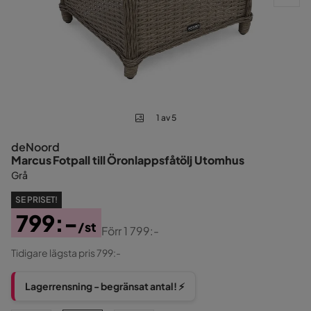
1 av 5
deNoord
Marcus Fotpall till Öronlappsfåtölj Utomhus
Grå
SE PRISET!
799:-
/st
Förr
1 799:-
Pris
Original
Tidigare lägsta pris 799:-
Pris
Lagerrensning - begränsat antal! ⚡️