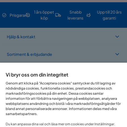
1 års öppet
Snabb
Upp till 20 års
Prisgaranti
köp
leverans
garanti
Hjälp & kontakt
Sortiment & erbjudande
Om Trademax
Vi bryr oss om din integritet
Genom att klicka på "Acceptera cookies" samtycker du till lagring av
nödvändiga cookies, funktionella cookies, prestandacookies och
Vi finns i flera länder
marknadsföringscookies på din enhet. Dessa cookies samlar
information för att förbättra navigeringen på webbplatsen, analysera
webbplatsens användning och bistå i våra marknadsföringsåtgärder för
bland annat personaliserade annonser. Informationen delas med våra
samarbetspartners.
Du kan anpassa dina val och läsa mer om cookies under Inställningar.