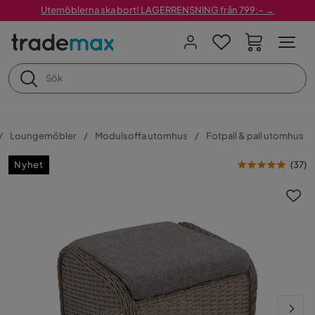
Utemöblerna ska bort! LAGERRENSNING från 799:– →
Loungemöbler
Modulsoffa utomhus
Fotpall & pall utomhus
Nyhet
(
37
)