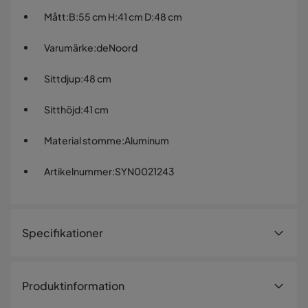
Mått
:
B:55 cm H:41 cm D:48 cm
Varumärke
:
deNoord
Sittdjup
:
48 cm
Sitthöjd
:
41 cm
Material stomme
:
Aluminum
Artikelnummer
:
SYN0021243
Specifikationer
Artikelnummer:
SYN0021243
Produktinformation
Storlek