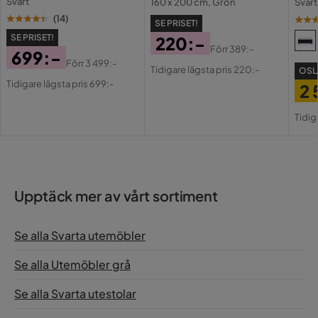
Svart
160 x 200 cm, Grön
Svart
(
14
)
SE PRISET!
SE PRISET!
220:-
Förr
389:-
699:-
Pris
Original
Förr
3 499:-
Tidigare lägsta pris 220:-
OSL
Pris
Original
Pris
Tidigare lägsta pris 699:-
2 
Pris
Pri
Or
Tidig
Pri
Upptäck mer av vårt sortiment
Se alla Svarta utemöbler
Se alla Utemöbler grå
Se alla Svarta utestolar