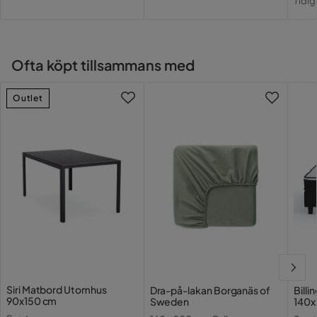
Pris
Tidig
Pri
Stapelbar
Ja
Övrigt
Ofta köpt tillsammans med
Stil
Tidlös
Outlet
svart konstrotting med
Färgnamn
grå sittdyna
Dyna ingår
Ja
Bruk
Utomhus
Färg ben
Svart
Färg
Grå,Svart
Serie
Majken
Siri Matbord Utomhus
Dra-på-lakan Borganäs of
Bill
90x150 cm
Sweden
140x
Armstöd
Ja