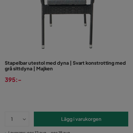
Stapelbar utestol med dyna | Svart konstrotting med
grå sittdyna | Majken
395:-
Pris
Lägg i varukorgen
Leverans: ons 12 aug. - ons 19 aug.