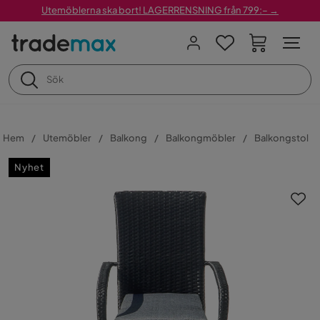
Utemöblerna ska bort! LAGERRENSNING från 799:– →
Hem
Utemöbler
Balkong
Balkongmöbler
Balkongstol
Nyhet