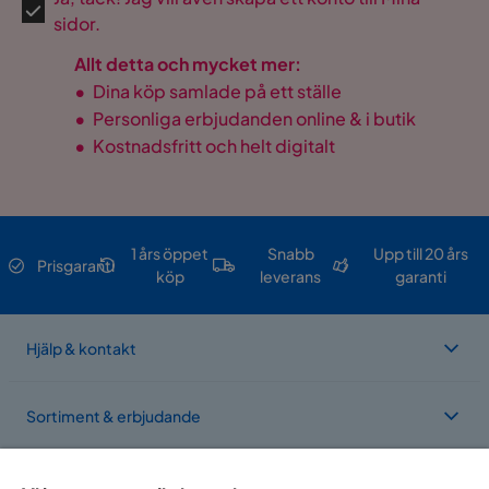
sidor.
Allt detta och mycket mer:
•
Dina köp samlade på ett ställe
•
Personliga erbjudanden online & i butik
•
Kostnadsfritt och helt digitalt
1 års öppet
Snabb
Upp till 20 års
Prisgaranti
köp
leverans
garanti
Hjälp & kontakt
Sortiment & erbjudande
Om Trademax