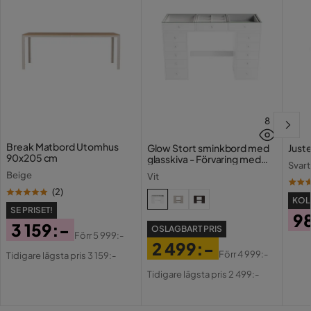
Maxvikt
110 Kg
Bruk
Utomhus
Färg ben
Beige
Färg
Beige
Serie
Copacabana
8
Break Matbord Utomhus
Glow Stort sminkbord med
Juste
Armstöd
Ja
90x205 cm
glasskiva - Förvaring med
Svart
lådor och fack 120 cm
Beige
Vit
(
2
)
KOLL
SE PRISET!
9
3 159:-
OSLAGBART PRIS
Pri
Förr
5 999:-
2 499:-
Pris
Original
Förr
4 999:-
Tidigare lägsta pris 3 159:-
Pris
Original
Pris
Tidigare lägsta pris 2 499:-
Pris