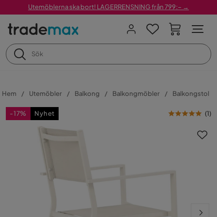
Utemöblerna ska bort! LAGERRENSNING från 799:– →
Hem
Utemöbler
Balkong
Balkongmöbler
Balkongstol
-17%
Nyhet
(
1
)