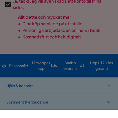
Ja, tack! Jag vill även skapa ett konto till Mina
sidor.
Allt detta och mycket mer:
•
Dina köp samlade på ett ställe
•
Personliga erbjudanden online & i butik
•
Kostnadsfritt och helt digitalt
1 års öppet
Snabb
Upp till 20 års
Prisgaranti
köp
leverans
garanti
Hjälp & kontakt
Sortiment & erbjudande