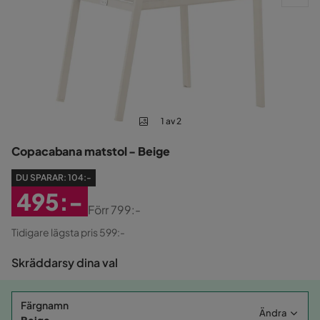
1 av 2
Copacabana matstol - Beige
DU SPARAR:
104:-
495:-
Förr
799:-
Rabatterat
Original
Tidigare lägsta pris 599:-
Pris
Pris
Skräddarsy dina val
Färgnamn
Ändra