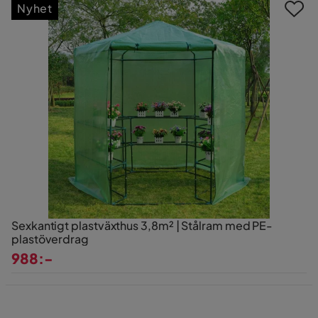
Nyhet
Sexkantigt plastväxthus 3,8m² | Stålram med PE-
plastöverdrag
988:-
Pris