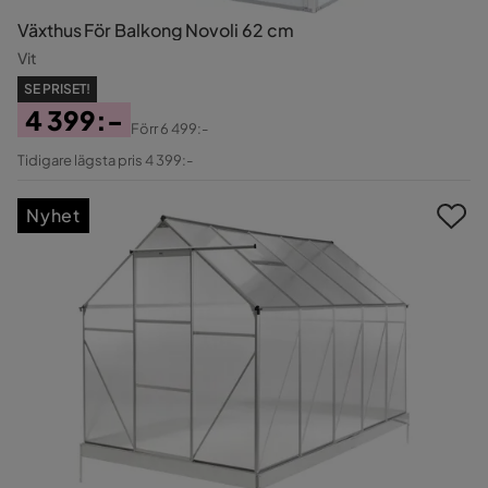
Växthus För Balkong Novoli 62 cm
Vit
SE PRISET!
4 399:-
Förr
6 499:-
Pris
Original
Tidigare lägsta pris 4 399:-
Pris
Nyhet