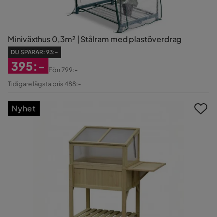
Miniväxthus 0,3m² | Stålram med plastöverdrag
DU SPARAR:
93:-
395:-
Förr
799:-
Rabatterat
Original
Tidigare lägsta pris 488:-
Pris
Pris
Nyhet