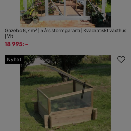
Gazebo 8,7 m² | 5 års stormgaranti | Kvadratiskt växthus
| Vit
18 995:-
Pris
Nyhet