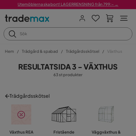
Utemöblerna ska bort! LAGERRENSNING från 799:– →
Hem
Trädgård & spabad
Trädgårdsskötsel
Växthus
RESULTATSIDA 3 - VÄXTHUS
63 st produkter
Trädgårdsskötsel
Växthus REA
Fristående
Väggväxthus &