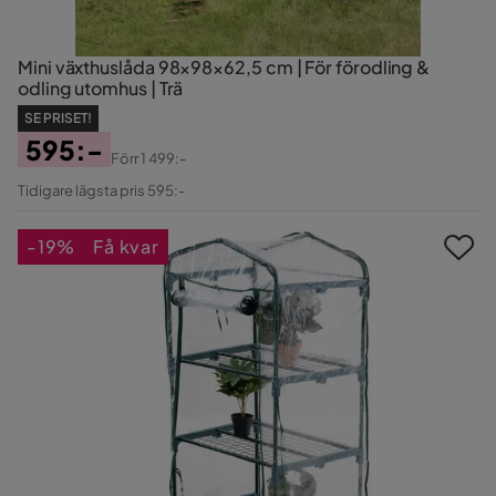
Mini växthuslåda 98×98×62,5 cm | För förodling &
odling utomhus | Trä
SE PRISET!
595:-
Förr
1 499:-
Pris
Original
Tidigare lägsta pris 595:-
Pris
-19%
Få kvar