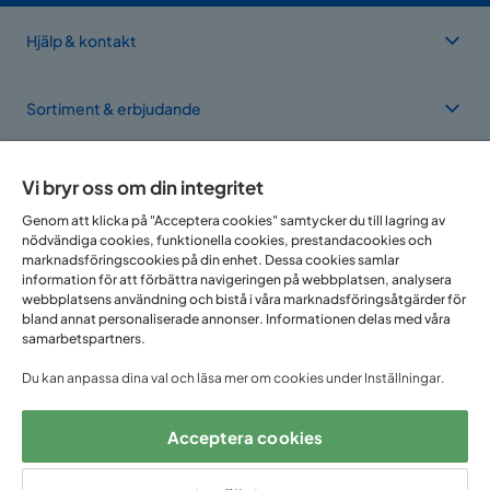
Hjälp & kontakt
Sortiment & erbjudande
Om Trademax
Vi bryr oss om din integritet
Genom att klicka på "Acceptera cookies" samtycker du till lagring av
nödvändiga cookies, funktionella cookies, prestandacookies och
Vi finns i flera länder
marknadsföringscookies på din enhet. Dessa cookies samlar
information för att förbättra navigeringen på webbplatsen, analysera
webbplatsens användning och bistå i våra marknadsföringsåtgärder för
bland annat personaliserade annonser. Informationen delas med våra
samarbetspartners.
Du kan anpassa dina val och läsa mer om cookies under Inställningar.
Acceptera cookies
Följ oss på: