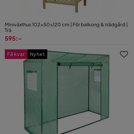
Miniväxthus 102×50×120 cm | För balkong & trädgård |
Trä
595:-
Pris
Få kvar
Nyhet