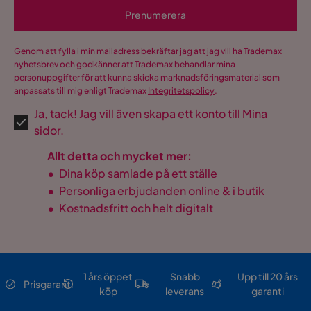
Prenumerera
Genom att fylla i min mailadress bekräftar jag att jag vill ha Trademax
nyhetsbrev och godkänner att Trademax behandlar mina
personuppgifter för att kunna skicka marknadsföringsmaterial som
anpassats till mig enligt Trademax
Integritetspolicy
.
Ja, tack! Jag vill även skapa ett konto till Mina
sidor.
Allt detta och mycket mer:
•
Dina köp samlade på ett ställe
•
Personliga erbjudanden online & i butik
•
Kostnadsfritt och helt digitalt
1 års öppet
Snabb
Upp till 20 års
Prisgaranti
köp
leverans
garanti