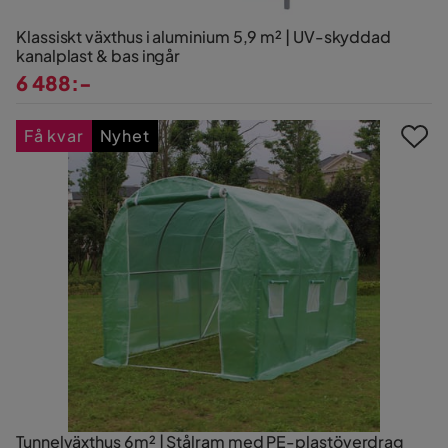
Klassiskt växthus i aluminium 5,9 m² | UV-skyddad
kanalplast & bas ingår
6 488:-
Pris
Få kvar
Nyhet
Tunnelväxthus 6m² | Stålram med PE-plastöverdrag