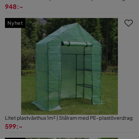
948:-
Pris
Nyhet
Litet plastväxthus 1m² | Stålram med PE-plastöverdrag
599:-
Pris