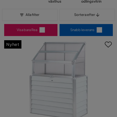
växthus
odlingsvitrin
Sortera efter
Alla filter
Sortera efter
Visa bara Rea
Snabb leverans
Nyhet