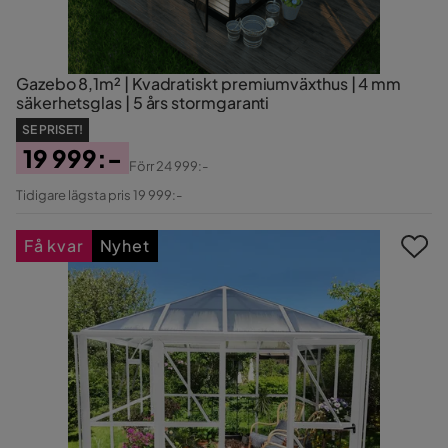
Gazebo 8,1m² | Kvadratiskt premiumväxthus | 4 mm
säkerhetsglas | 5 års stormgaranti
SE PRISET!
19 999:-
Förr
24 999:-
Pris
Original
Tidigare lägsta pris 19 999:-
Pris
Få kvar
Nyhet