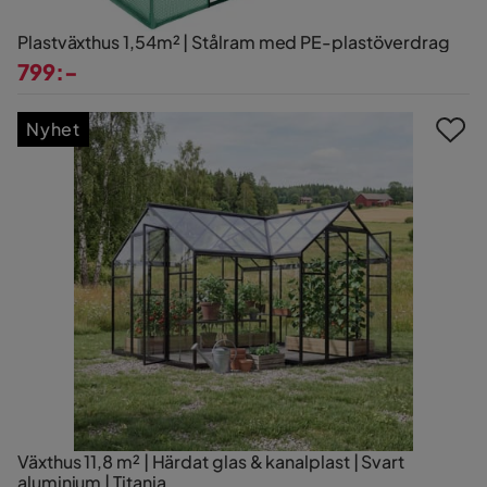
Plastväxthus 1,54m² | Stålram med PE-plastöverdrag
799:-
Pris
Nyhet
Växthus 11,8 m² | Härdat glas & kanalplast | Svart
aluminium | Titania