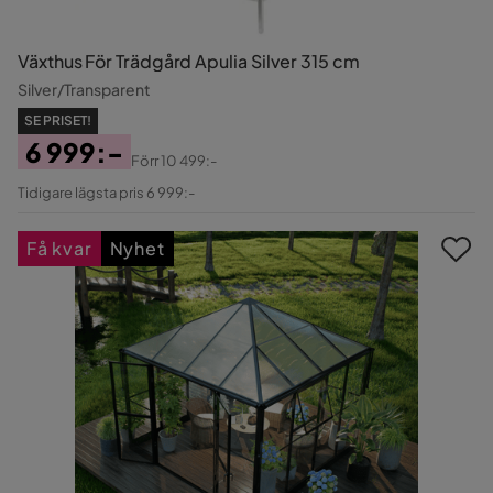
Växthus För Trädgård Apulia Silver 315 cm
Silver/Transparent
SE PRISET!
6 999:-
Förr
10 499:-
Pris
Original
Tidigare lägsta pris 6 999:-
Pris
Få kvar
Nyhet