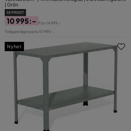
| Grön
SE PRISET!
10 995:-
Förr
14 999:-
Pris
Original
Tidigare lägsta pris 10 995:-
Pris
Nyhet