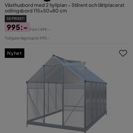
Växthusbord med 2 hyllplan – Stilrent och lättplacerat
odlingsbord 115×50×80 cm
SE PRISET!
995:-
Förr
1 499:-
Pris
Original
Tidigare lägsta pris 995:-
Pris
Nyhet