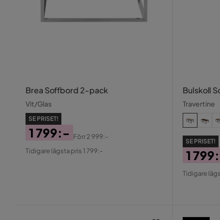
Brea Soffbord 2-pack
Bulskoll 
Vit/Glas
Travertine
SE PRISET!
1 799:-
Förr
2 999:-
SE PRISET!
Pris
Original
Tidigare lägsta pris 1 799:-
1 799
Pris
Pris
Origin
Tidigare lägs
Pris