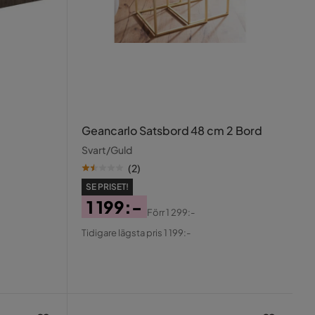
Geancarlo Satsbord 48 cm 2 Bord
Svart/Guld
(
2
)
SE PRISET!
1 199:-
Förr
1 299:-
Pris
Original
Tidigare lägsta pris 1 199:-
Pris