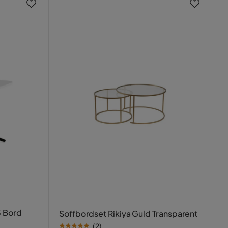
3 Bord
Soffbordset Rikiya Guld Transparent
(
2
)