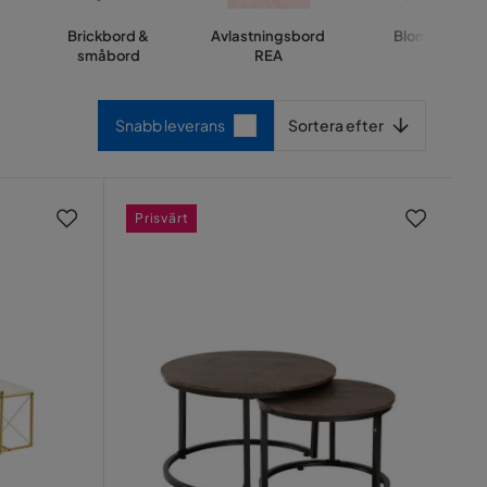
Brickbord &
Avlastningsbord
Blombord
småbord
REA
Sortera efter
Snabb leverans
Sortera efter
Prisvärt