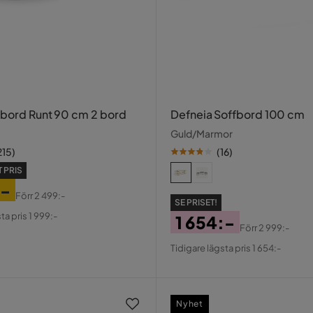
sbord Runt 90 cm 2 bord
Defneia Soffbord 100 cm
Guld/Marmor
215
)
(
16
)
 PRIS
:-
Förr
2 499:-
SE PRISET!
al
ta pris 1 999:-
1 654:-
Förr
2 999:-
Pris
Original
Tidigare lägsta pris 1 654:-
Pris
Nyhet