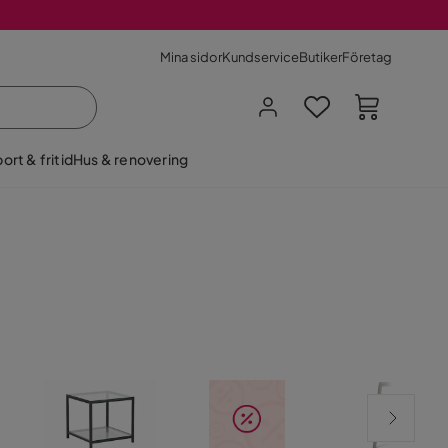
Mina sidor
Kundservice
Butiker
Företag
ort & fritid
Hus & renovering