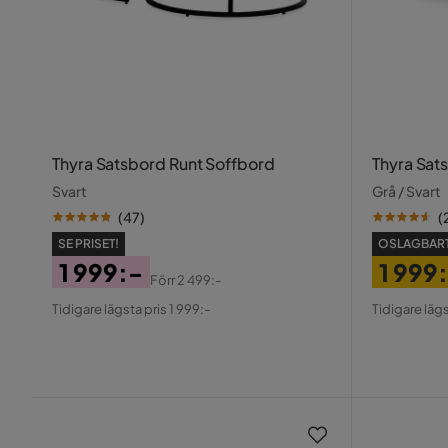
Thyra Satsbord Runt Soffbord
Thyra Sat
Svart
Grå / Svart
(
47
)
(
SE PRISET!
OSLAGBART
1 999:-
1 999
Förr
2 499:-
Pris
Original
Pris
Origin
Tidigare lägsta pris 1 999:-
Tidigare lägs
Pris
Pris