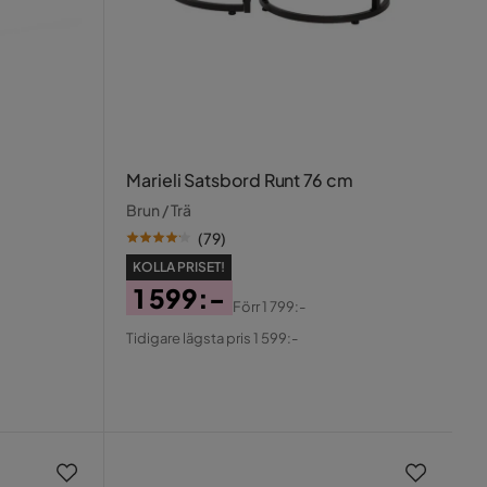
Marieli Satsbord Runt 76 cm
Brun / Trä
(
79
)
KOLLA PRISET!
1 599:-
Förr
1 799:-
Pris
Original
Tidigare lägsta pris 1 599:-
Pris