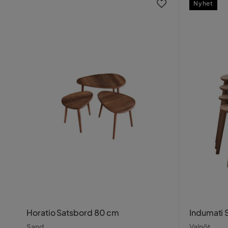
Nyhet
Horatio Satsbord 80 cm
Indumati 
Sand
Valnöt