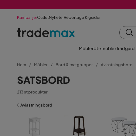
Kampanjer
Outlet
Nyheter
Reportage & guider
Möbler
Utemöbler
Trädgård
Hem
Möbler
Bord & matgrupper
Avlastningsbord
SATSBORD
213 st produkter
Avlastningsbord