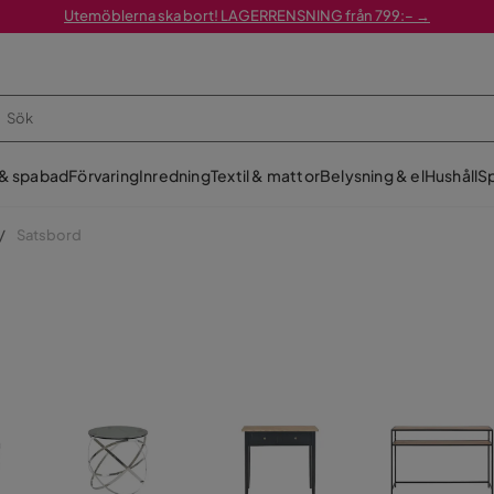
Utemöblerna ska bort! LAGERRENSNING från 799:– →
 & spabad
Förvaring
Inredning
Textil & mattor
Belysning & el
Hushåll
Sp
Satsbord