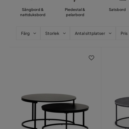
Sängbord &
Piedestal &
Satsbord
nattduksbord
pelarbord
Färg
Storlek
Antal sittplatser
Pris