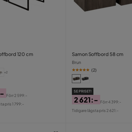
Soffbord 120 cm
Samon Soffbord 58 cm
Brun
(
2
)
+2
:-
SE PRISET!
Förr
2 599:-
2 621:-
al
Förr
4 399:-
ta pris 1 799:-
Pris
Original
Tidigare lägsta pris 2 621:-
Pris