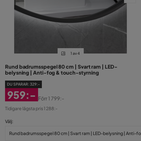
1 av 4
Rund badrumsspegel 80 cm | Svart ram | LED-
belysning | Anti-fog & touch-styrning
DU SPARAR:
329:-
959:-
Förr
1 799:-
Rabatterat
Original
Tidigare lägsta pris 1 288:-
Pris
Pris
Välj
:
Rund badrumsspegel 80 cm | Svart ram | LED-belysning | Anti-f