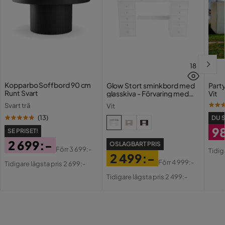
Energieffektivitetsklass
LED
Form
Rund
Serie
18
LED
LED
Kopparbo Soffbord 90 cm
Glow Stort sminkbord med
Part
Runt Svart
glasskiva - Förvaring med
Vit
lådor och fack 120 cm
Svart trä
Vit
(
13
)
DU 
9
SE PRISET!
2 699:-
Ra
Or
OSLAGBART PRIS
Förr
3 699:-
Tidig
2 499:-
Pris
Original
Pri
Pri
Förr
4 999:-
Tidigare lägsta pris 2 699:-
Pris
Original
Pris
Tidigare lägsta pris 2 499:-
Pris