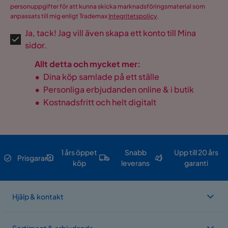
personuppgifter för att kunna skicka marknadsföringsmaterial som
anpassats till mig enligt Trademax
Integritetspolicy
.
Ja, tack! Jag vill även skapa ett konto till Mina
sidor.
Allt detta och mycket mer:
•
Dina köp samlade på ett ställe
•
Personliga erbjudanden online & i butik
•
Kostnadsfritt och helt digitalt
1 års öppet
Snabb
Upp till 20 års
Prisgaranti
köp
leverans
garanti
Hjälp & kontakt
Sortiment & erbjudande