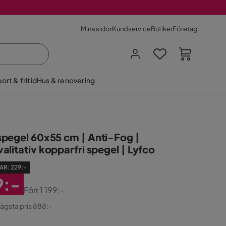
Mina sidor
Kundservice
Butiker
Företag
ort & fritid
Hus & renovering
pegel 60x55 cm | Anti-Fog |
litativ kopparfri spegel | Lyfco
AR:
229:-
9:-
Förr
1 199:-
atterat
ginal
lägsta pris 888:-