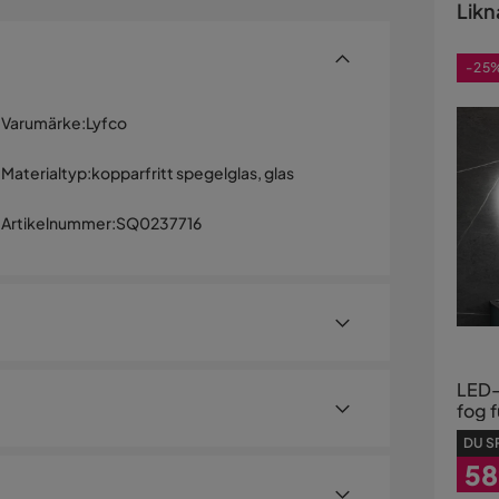
Likn
-25
Varumärke
:
Lyfco
Materialtyp
:
kopparfritt spegelglas, glas
Artikelnummer
:
SQ0237716
LED-
fog f
| Lyf
DU S
58
-Fog och justerbar