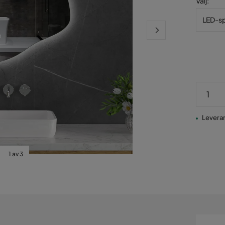
Välj
:
LED-sp
Leveran
1 av 3