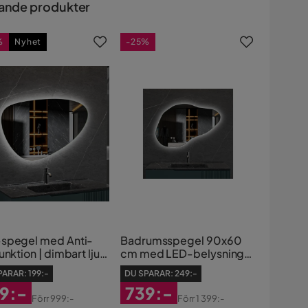
ande produkter
%
Nyhet
-25%
spegel med Anti-
Badrumsspegel 90x60
unktion | dimbart ljus
cm med LED-belysning
co
och anti-fog
PARAR:
199:-
DU SPARAR:
249:-
9:-
739:-
Förr
999:-
Förr
1 399:-