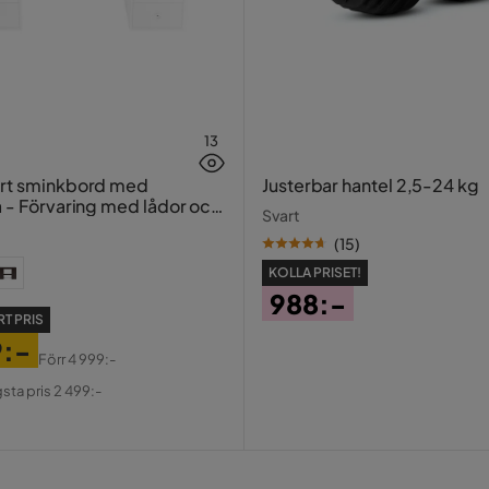
13
ort sminkbord med
Justerbar hantel 2,5-24 kg
a - Förvaring med lådor och
Svart
20 cm
(
15
)
KOLLA PRISET!
988:-
T PRIS
Pris
9:-
Förr
4 999:-
al
gsta pris 2 499:-