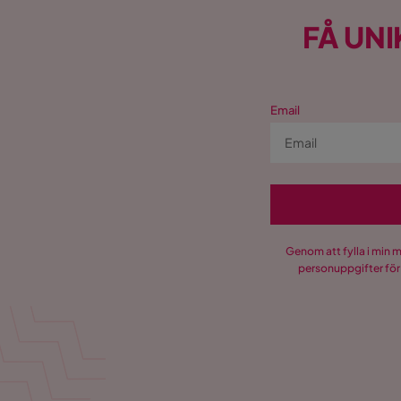
FÅ UNI
Email
Genom att fylla i min 
personuppgifter för