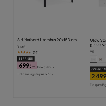
LED
LED
Siri Matbord Utomhus 90x150 cm
Glow St
glasskiv
Svart
fack 1
Vit
(
14
)
SE PRISET!
699:-
Förr
3 499:-
OSLAGBAR
Pris
Original
Tidigare lägsta pris 699:-
2 49
Pris
Pris
Origin
Tidigare lä
Pris