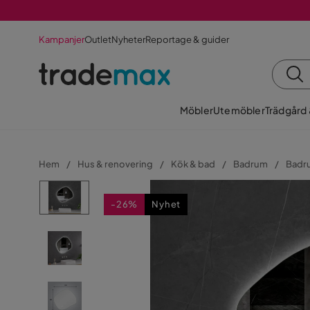
Kampanjer
Outlet
Nyheter
Reportage & guider
Möbler
Utemöbler
Trädgård
Hem
Hus & renovering
Kök & bad
Badrum
Badr
-26%
Nyhet