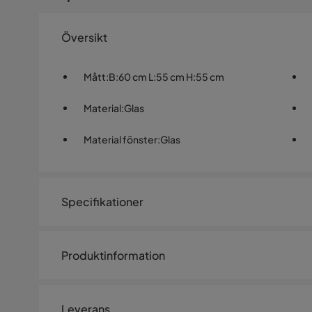
Översikt
Mått
:
B:60 cm L:55 cm H:55 cm
Material
:
Glas
Material fönster
:
Glas
Specifikationer
Artikelnummer:
SQ0237716
Produktinformation
Storlek
Höjd
55 cm
LED-spegel 60x55 cm med anti
Leverans