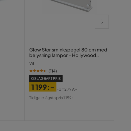
Bill
Glow Stor sminkspegel 80 cm med
120x
belysning lampor - Hollywood
spegel med USB-charging
Svart
Vit
(
114
)
OSLAGBART PRIS
1 199:-
Förr
2 799:-
OSLA
Pris
Original
Tidigare lägsta pris 1 199:-
2 
Pris
Pris
Ori
Tidiga
Pris