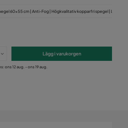
egel 60x55 cm | Anti-Fog | Högkvalitativ kopparfri spegel | Lyfco
Lägg i varukorgen
s: ons 12 aug. - ons 19 aug.