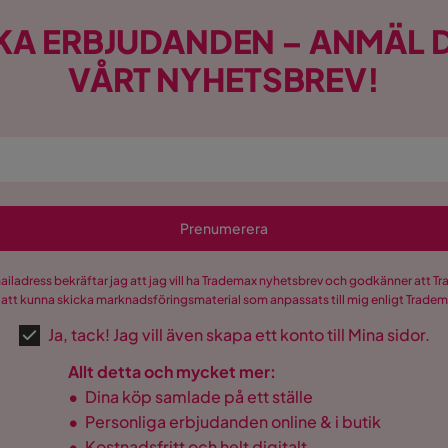
KA ERBJUDANDEN – ANMÄL D
VÅRT NYHETSBREV!
Prenumerera
mailadress bekräftar jag att jag vill ha Trademax nyhetsbrev och godkänner att 
 att kunna skicka marknadsföringsmaterial som anpassats till mig enligt Trade
Ja, tack! Jag vill även skapa ett konto till Mina sidor.
Allt detta och mycket mer:
•
Dina köp samlade på ett ställe
•
Personliga erbjudanden online & i butik
•
Kostnadsfritt och helt digitalt