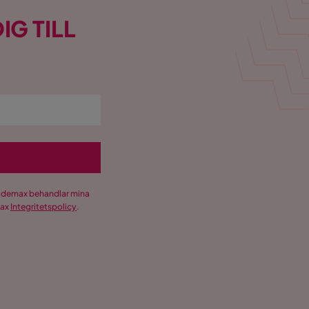
IG TILL
Trademax behandlar mina
max
Integritetspolicy
.