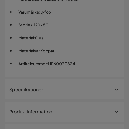
Varumärke
:
Lyfco
Storlek
:
120x80
Material
:
Glas
Materialval
:
Koppar
Artikelnummer
:
HFN0030834
Specifikationer
Artikelnummer:
HFN0030834
Produktinformation
Storlek
Höjd
80 cm