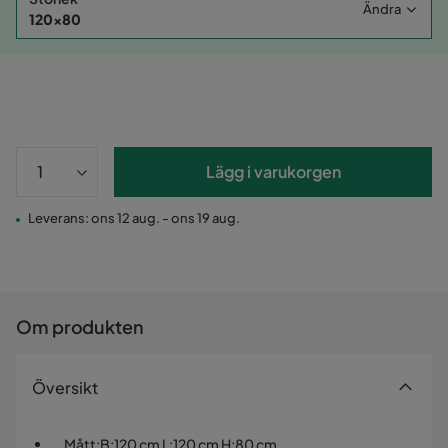
Ändra
120x80
Lägg i varukorgen
Leverans: ons 12 aug. - ons 19 aug.
Om produkten
Översikt
Mått
:
B:120 cm L:120 cm H:80 cm