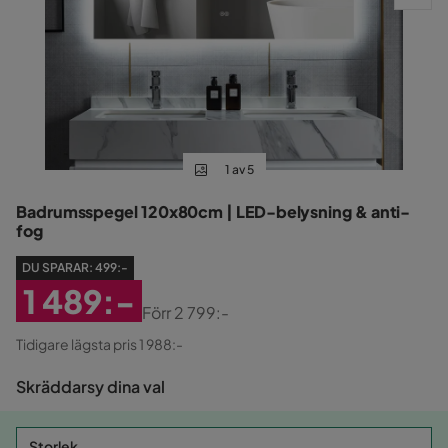
1 av 5
Badrumsspegel 120x80cm | LED-belysning & anti-
fog
DU SPARAR:
499:-
1 489:-
Förr
2 799:-
Rabatterat
Original
Tidigare lägsta pris 1 988:-
Pris
Pris
Skräddarsy dina val
Storlek