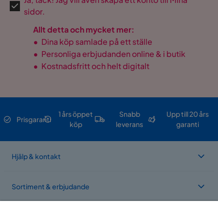
sidor.
Allt detta och mycket mer:
•
Dina köp samlade på ett ställe
•
Personliga erbjudanden online & i butik
•
Kostnadsfritt och helt digitalt
1 års öppet
Snabb
Upp till 20 års
Prisgaranti
köp
leverans
garanti
Hjälp & kontakt
Sortiment & erbjudande
Om Trademax