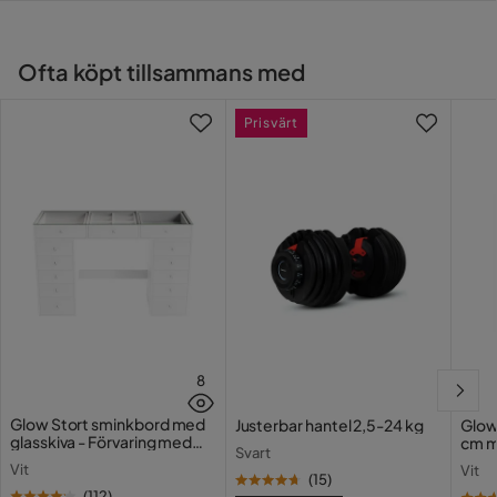
Ofta köpt tillsammans med
Prisvärt
8
Glow Stort sminkbord med
Justerbar hantel 2,5-24 kg
Glow
glasskiva - Förvaring med
cm m
Svart
lådor och fack 120 cm
Holl
Vit
Vit
USB-
(
15
)
(
112
)