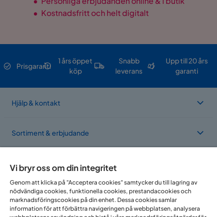
•
Personliga erbjudanden online & i butik
•
Kostnadsfritt och helt digitalt
1 års öppet
Snabb
Upp till 20 års
Prisgaranti
köp
leverans
garanti
Hjälp & kontakt
Sortiment & erbjudande
Om Trademax
Vi bryr oss om din integritet
Genom att klicka på "Acceptera cookies" samtycker du till lagring av
nödvändiga cookies, funktionella cookies, prestandacookies och
Vi finns i flera länder
marknadsföringscookies på din enhet. Dessa cookies samlar
information för att förbättra navigeringen på webbplatsen, analysera