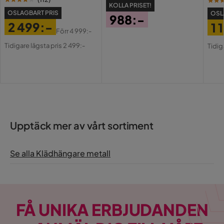
KOLLA PRISET!
OSLAGBART PRIS
OSL
988:-
2 499:-
1 
Pris
Förr
4 999:-
Pris
Original
Pri
Or
Tidigare lägsta pris 2 499:-
Tidig
Pris
Pri
Upptäck mer av vårt sortiment
Se alla Klädhängare metall
FÅ UNIKA ERBJUDANDEN