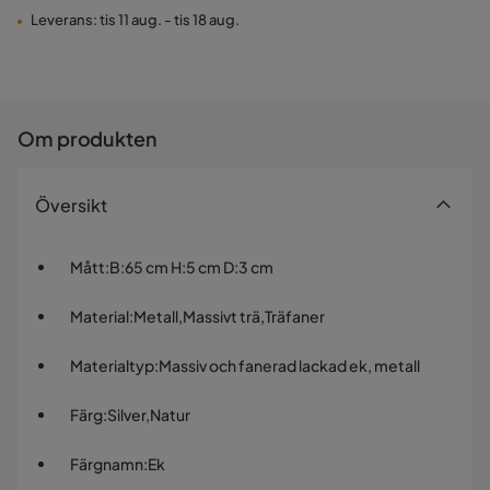
Leverans: tis 11 aug. - tis 18 aug.
Om produkten
Översikt
Mått
:
B:65 cm H:5 cm D:3 cm
Material
:
Metall,Massivt trä,Träfaner
Materialtyp
:
Massiv och fanerad lackad ek, metall
Färg
:
Silver,Natur
Färgnamn
:
Ek