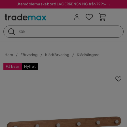
Utemöblerna ska bort! LAGERRENSNING från 799:– →
Hem
Förvaring
Klädförvaring
Klädhängare
Få kvar
Nyhet