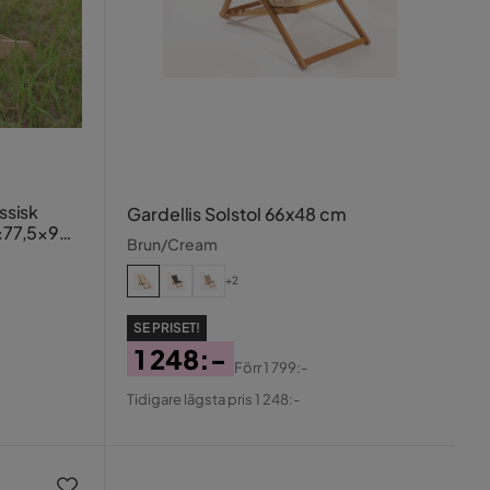
assisk
Gardellis Solstol 66x48 cm
1×77,5×93
Brun/Cream
+2
SE PRISET!
1 248:-
Förr
1 799:-
Pris
Original
Tidigare lägsta pris 1 248:-
Pris