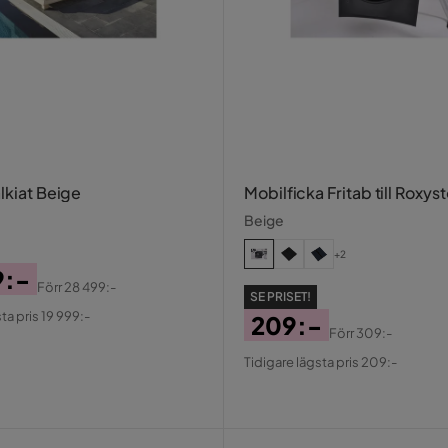
lkiat Beige
Mobilficka Fritab till Roxyst
Beige
+2
9:-
Förr
28 499:-
SE PRISET!
al
ta pris 19 999:-
209:-
Förr
309:-
Pris
Original
Tidigare lägsta pris 209:-
Pris