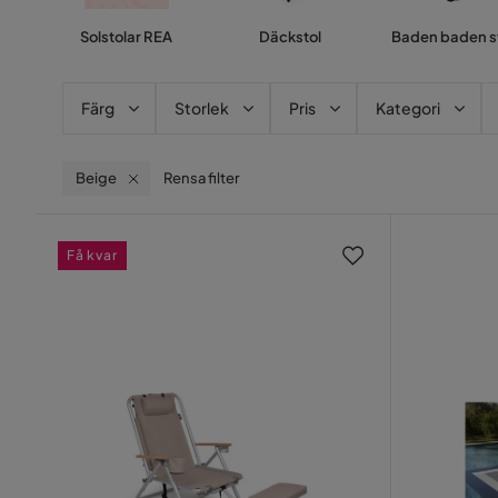
Solstolar REA
Däckstol
Baden baden s
Färg
Storlek
Pris
Kategori
Beige
Rensa filter
Få kvar