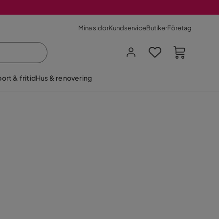
Mina sidor
Kundservice
Butiker
Företag
ort & fritid
Hus & renovering