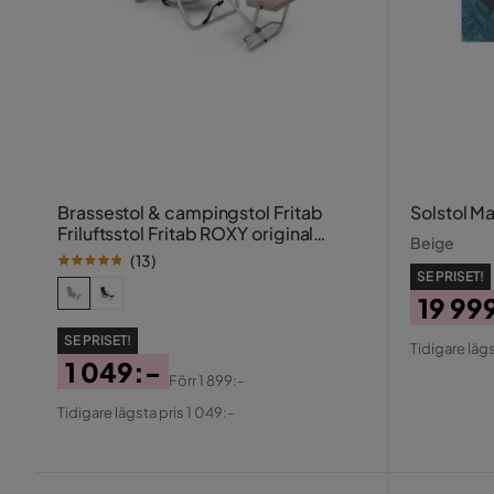
Brassestol & campingstol Fritab
Solstol Ma
Friluftsstol Fritab ROXY original
Beige
Beige
(
13
)
SE PRISET!
19 99
Pris
Origin
SE PRISET!
Tidigare lägs
Pris
1 049:-
Förr
1 899:-
Pris
Original
Tidigare lägsta pris 1 049:-
Pris