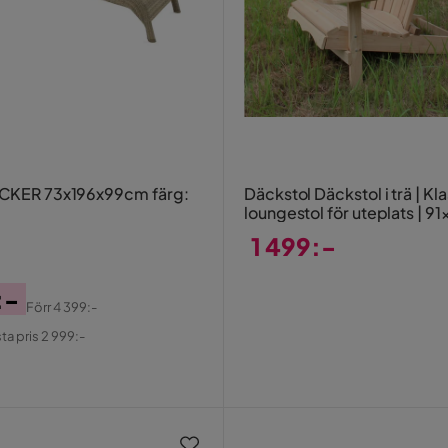
ICKER 73x196x99cm färg:
Däckstol Däckstol i trä | Kl
loungestol för uteplats | 9
cm Beige
1 499:-
Pris
:-
Förr
4 399:-
al
ta pris 2 999:-