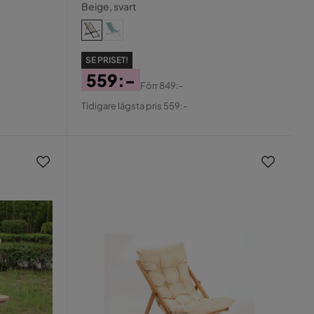
Beige, svart
SE PRISET!
559:-
Förr
849:-
Pris
Original
Tidigare lägsta pris 559:-
Pris