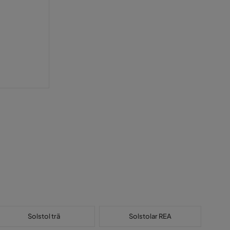
Solstol trä
Solstolar REA