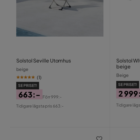
Solstol Seville Utomhus
Solstol W
beige
beige
Beige
(
1
)
SE PRISET!
SE PRISET!
2 999
663:-
Förr
999:-
Pris
Origin
Pris
Original
Tidigare lägs
Tidigare lägsta pris 663:-
Pris
Pris