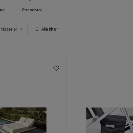
tol
Strandstol
Material
Alla filter