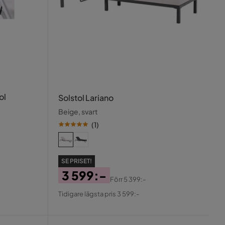
ol
Solstol Lariano
Beige, svart
(
1
)
SE PRISET!
3 599:-
Förr
5 399:-
Pris
Original
Tidigare lägsta pris 3 599:-
Pris