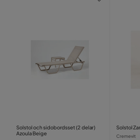
Solstol och sidobordsset (2 delar)
Solstol Za
Azoula Beige
Cremevit