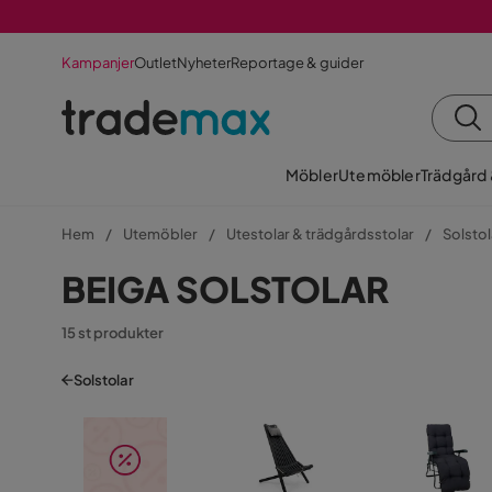
Kampanjer
Outlet
Nyheter
Reportage & guider
Möbler
Utemöbler
Trädgård
Hem
Utemöbler
Utestolar & trädgårdsstolar
Solstol
BEIGA SOLSTOLAR
15 st produkter
Solstolar