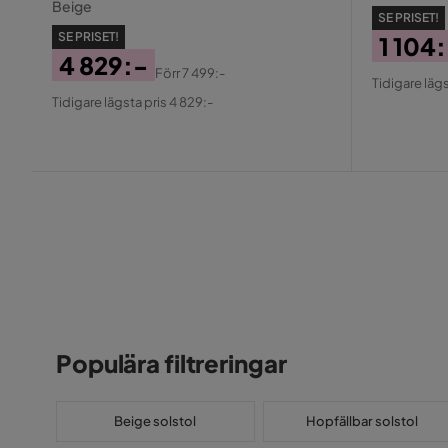
Beige
SE PRISET!
SE PRISET!
1 104
4 829:-
Pris
Origin
Förr
7 499:-
Tidigare lägs
Pris
Original
Pris
Tidigare lägsta pris 4 829:-
Pris
Populära filtreringar
Beige solstol
Hopfällbar solstol