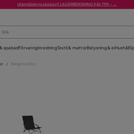
Utemöblerna ska bort! LAGERRENSNING från 799:– →
 & spabad
Förvaring
Inredning
Textil & mattor
Belysning & el
Hushåll
Sp
ar
Beige solstol