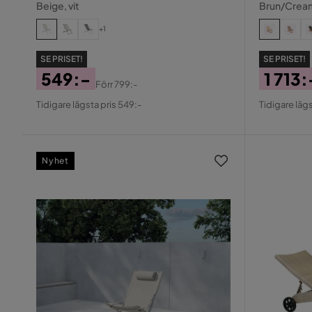
Beige, vit
Brun/Crea
+1
SE PRISET!
SE PRISET!
549:-
1 713:
Förr
799:-
Pris
Original
Pris
Origin
Tidigare lägsta pris 549:-
Tidigare lägs
Pris
Pris
Nyhet