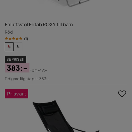
Friluftsstol Fritab ROXY till barn
Röd
(
1
)
SE PRISET!
383:-
Förr
749:-
Pris
Original
Tidigare lägsta pris 383:-
Pris
Prisvärt