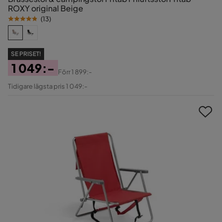
ROXY original Beige
(
13
)
SE PRISET!
1 049:-
Förr
1 899:-
Pris
Original
Tidigare lägsta pris 1 049:-
Pris