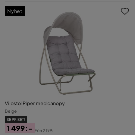
Pris
Nyhet
Vilostol Piper med canopy
Beige
SE PRISET!
1 499:-
Förr
2 199:-