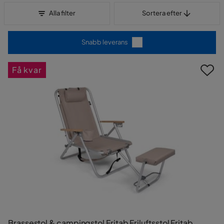
Sortera efter
Alla filter
Sortera efter
Snabb leverans
Få kvar
Brassestol & campingstol Fritab Friluftsstol Fritab