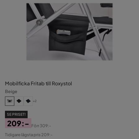
Mobilficka Fritab till Roxystol
Beige
+2
SE PRISET!
209:-
Förr
309:-
Pris
Original
Tidigare lägsta pris 209:-