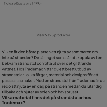
Pris
Original
Tidigare lägsta pris 1 499:-
Pris
Visar
5
av
5
produkter
Vilken är den bästa platsen att njuta av sommaren om
inte på stranden? Det är inget som slår att koppla av i en
bekväm strandstol och titta ut över det glittrande
vattnet. Hos Trademax hittar du ett brett utbud av
strandstolar i olika färger, material och designs för att
passa alla smaker. Med en strandstol från Trademax är du
redo att njuta av en dag på stranden medan du lutar dig
tillbaka och njuter av solen och havsbruset.
Vilka material finns det på strandstolar hos
Trademax?