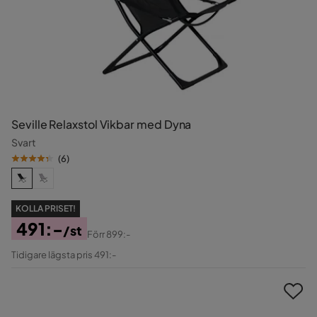
Seville Relaxstol Vikbar med Dyna
Svart
(
6
)
KOLLA PRISET!
491:-
/st
Förr
899:-
Pris
Original
Tidigare lägsta pris 491:-
Pris