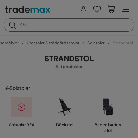
Utemöbler
Utestolar & trädgårdsstolar
Solstolar
Strandstol
STRANDSTOL
5 st produkter
Solstolar
Solstolar REA
Däckstol
Baden baden
stol