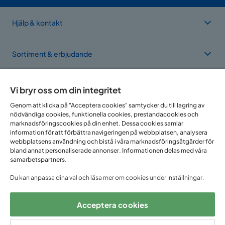
Hjälp & kontakt
Sortiment & erbjudande
Om Trademax
Vi bryr oss om din integritet
Genom att klicka på "Acceptera cookies" samtycker du till lagring av
nödvändiga cookies, funktionella cookies, prestandacookies och
Vi finns i flera länder
marknadsföringscookies på din enhet. Dessa cookies samlar
information för att förbättra navigeringen på webbplatsen, analysera
webbplatsens användning och bistå i våra marknadsföringsåtgärder för
bland annat personaliserade annonser. Informationen delas med våra
samarbetspartners.
Du kan anpassa dina val och läsa mer om cookies under Inställningar.
Acceptera cookies
Följ oss på: