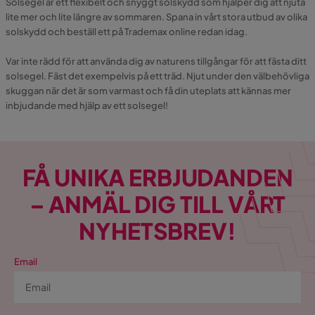
Solsegel är ett flexibelt och snyggt solskydd som hjälper dig att njuta
lite mer och lite längre av sommaren. Spana in vårt stora utbud av olika
solskydd och beställ ett på Trademax online redan idag.
Var inte rädd för att använda dig av naturens tillgångar för att fästa ditt
solsegel. Fäst det exempelvis på ett träd. Njut under den välbehövliga
skuggan när det är som varmast och få din uteplats att kännas mer
inbjudande med hjälp av ett solsegel!
FÅ UNIKA ERBJUDANDEN
– ANMÄL DIG TILL VÅRT
NYHETSBREV!
Email