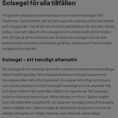
Solsegel för alla tillfällen
Förgyll din uteplats med ett exklusivt och stilrent solsegel från
Trademax. Det är enkelt sätt att lyfta upp din uteplats på ett lika enkelt
och snyggt sätt. Det är lätt att ett solskydd bleknar när det står i direkt
solljus, men att välja ett vitt solsegel är ett utmärkt sätt att förhindra
det. Ett tips är att kombinera mer än bara ett solsegel som du kan
placera över varandra. Det skapar grafiska, stilrena och harmoniska
inslag på din uteplats.
Solsegel - ett trendigt alternativ
Ett solsegel är ett trendigt alternativ och kan kombineras med många
olika inredningsstilar. Ett solsegel skulle kunna beskrivas som ett
trendigare alternativ till ett parasoll. Du skapar ett luftigt och öppet
rum på din uteplats med ett solsegel samtidigt som du skyddar dig
och dina möbler från solstrålar, blåst och regnskurar. Ett solsegel
spänns ofta upp med ett par nätta stänger och linor. Spänn seglet
över din altan eller uteplats för att skapa en avslappnad och behaglig
oasis i trädgården. Våra solsegel är tillverkade i polyester som är ett
väldigt slitstarkt och tåligt material, men inte helt vattentåligt.