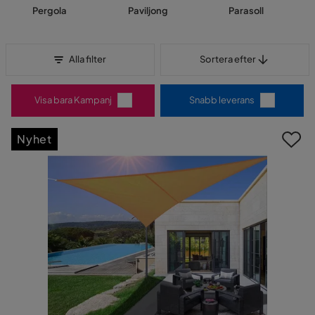
Pergola
Paviljong
Parasoll
Sortera efter
Alla filter
Sortera efter
Visa bara Kampanj
Snabb leverans
Nyhet