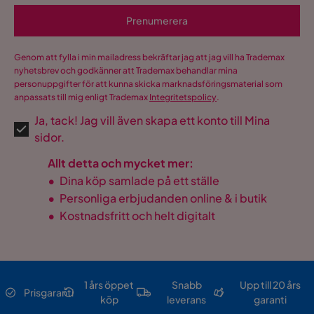
Prenumerera
Genom att fylla i min mailadress bekräftar jag att jag vill ha Trademax
nyhetsbrev och godkänner att Trademax behandlar mina
personuppgifter för att kunna skicka marknadsföringsmaterial som
anpassats till mig enligt Trademax
Integritetspolicy
.
Ja, tack! Jag vill även skapa ett konto till Mina
sidor.
Allt detta och mycket mer:
•
Dina köp samlade på ett ställe
•
Personliga erbjudanden online & i butik
•
Kostnadsfritt och helt digitalt
1 års öppet
Snabb
Upp till 20 års
Prisgaranti
köp
leverans
garanti