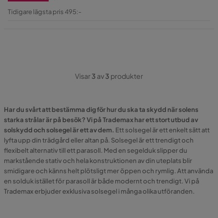
Rabatterat
Original
Tidigare lägsta pris 495:-
Pris
Pris
Visar
3
av
3
produkter
Har du svårt att bestämma dig för hur du ska ta skydd när solens
starka strålar är på besök? Vi på Trademax har ett stort utbud av
solskydd och solsegel är ett av dem.
Ett solsegel är ett enkelt sätt att
lyfta upp din trädgård eller altan på. Solsegel är ett trendigt och
flexibelt alternativ till ett parasoll. Med en segelduk slipper du
markstående stativ och hela konstruktionen av din uteplats blir
smidigare och känns helt plötsligt mer öppen och rymlig. Att använda
en solduk istället för parasoll är både modernt och trendigt. Vi på
Trademax erbjuder exklusiva solsegel i många olika utföranden.