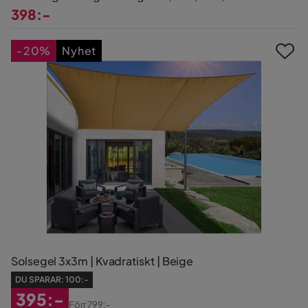
398:-
Pris
-20%
Nyhet
Solsegel 3x3m | Kvadratiskt | Beige
DU SPARAR:
100:-
395:-
Förr
799:-