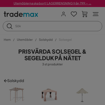
Utemöblerna ska bort! LAGERRENSNING från 799:– →
Hem
Utemöbler
Solskydd
Solsegel
PRISVÄRDA SOLSEGEL &
SEGELDUK PÅ NÄTET
3 st produkter
Solskydd