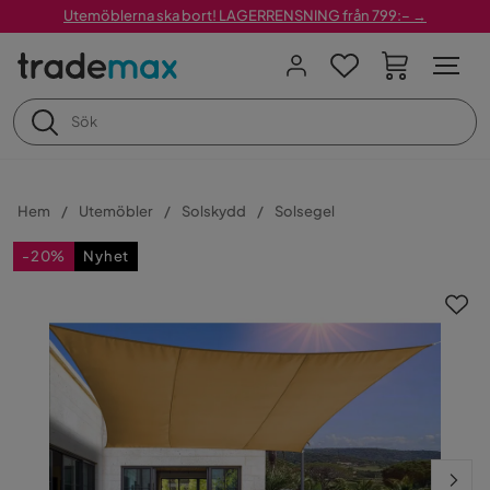
Utemöblerna ska bort! LAGERRENSNING från 799:– →
Hem
Utemöbler
Solskydd
Solsegel
-20%
Nyhet