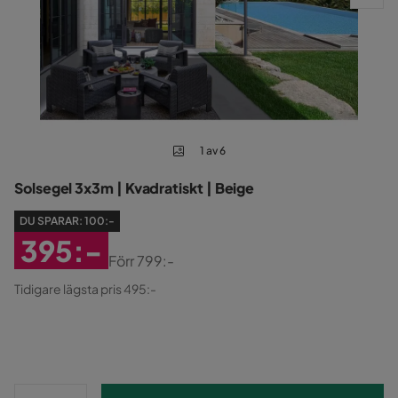
1 av 6
Solsegel 3x3m | Kvadratiskt | Beige
DU SPARAR:
100:-
395:-
Förr
799:-
Rabatterat
Original
Tidigare lägsta pris 495:-
Pris
Pris