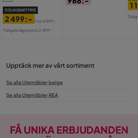
988:-
1 
Pris
OSLAGBART PRIS
Pri
Or
Tidig
2 499:-
Pri
Förr
4 999:-
Pris
Original
Tidigare lägsta pris 2 499:-
Pris
Upptäck mer av vårt sortiment
Se alla Utemöbler beige
Se alla Utemöbler REA
FÅ UNIKA ERBJUDANDEN