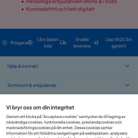
•
Personliga erbjudanden online & i butik
•
Kostnadsfritt och helt digitalt
1 års öppet
Snabb
Upp till 20 års
Prisgaranti
köp
leverans
garanti
Hjälp & kontakt
Sortiment & erbjudande
Om Trademax
Vi bryr oss om din integritet
Genom att klicka på "Acceptera cookies" samtycker du till lagring av
nödvändiga cookies, funktionella cookies, prestandacookies och
Vi finns i flera länder
marknadsföringscookies på din enhet. Dessa cookies samlar
information för att förbättra navigeringen på webbplatsen, analysera